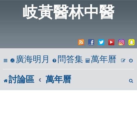
20
岐黃醫林中醫
A
廣海明月
問答集
萬年曆
討論區
萬年曆