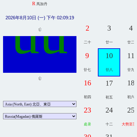
R
馬加丹
ûû
2026年8月10日 (一) 下午 02:09:19
2
3
4
Ú
二十
廿一
廿二
9
10
11
廿七
廿八
廿九
Ù
16
18
17
初四
初六
初五
23
24
25
處暑
十二
大勢至菩