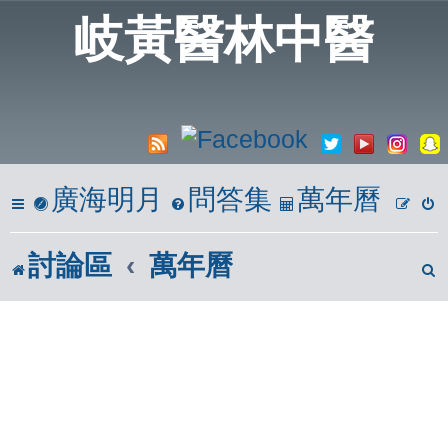
20
岐黃醫林中醫
A
廣海明月
問答集
萬年曆
討論區
萬年曆