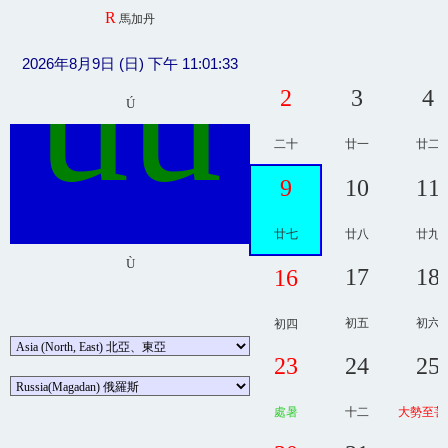
R
馬加丹
ûû
2026年8月9日 (日) 下午 11:01:33
2
3
4
Ú
二十
廿一
廿二
9
10
11
廿七
廿八
廿九
Ù
17
18
16
初五
初六
初四
23
24
25
處暑
十二
大勢至菩