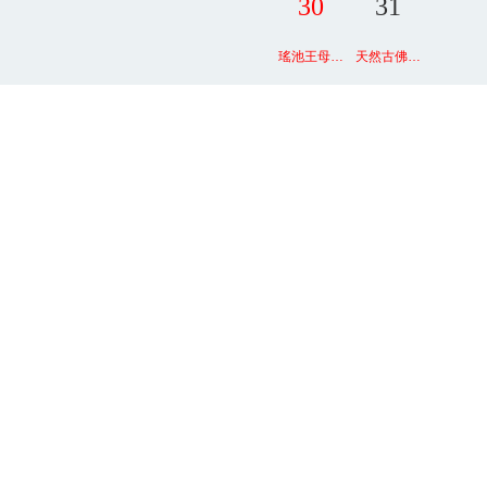
30
31
瑤池王母…
天然古佛…