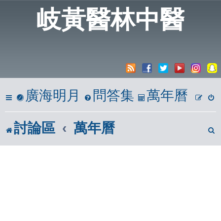
20
岐黃醫林中醫
A
廣海明月
問答集
萬年曆
討論區
萬年曆