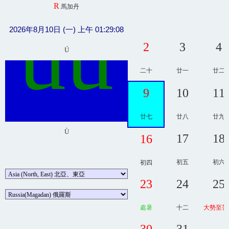
R
馬加丹
ûû
2026年8月10日 (一) 上午 01:29:08
2
3
4
Ú
二十
廿一
廿二
9
10
11
廿七
廿八
廿九
Ù
17
18
16
初五
初六
初四
23
24
25
處暑
十二
大勢至菩