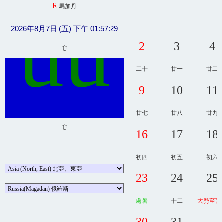
R
馬加丹
ûû
2026年8月7日 (五) 下午 01:57:29
2
3
4
Ú
二十
廿一
廿二
9
10
11
廿七
廿八
廿九
Ù
16
17
18
初四
初五
初六
23
24
25
處暑
十二
大勢至菩
30
31