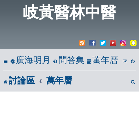
20
岐黃醫林中醫
A
廣海明月
問答集
萬年曆
討論區
萬年曆