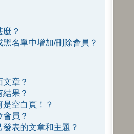
甚麼？
或黑名單中增加/刪除會員？
面文章？
有結果？
何是空白頁！？
位會員？
己發表的文章和主題？