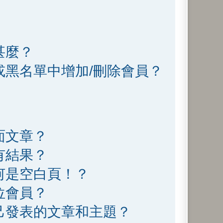
甚麼？
或黑名單中增加/刪除會員？
面文章？
有結果？
何是空白頁！？
位會員？
己發表的文章和主題？