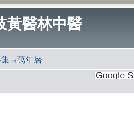
岐黃醫林中醫
答集
萬年曆