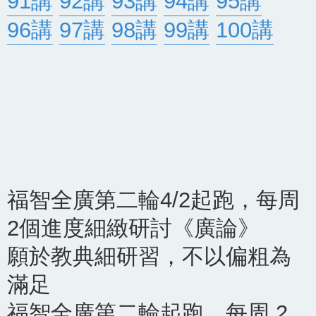
91講
92講
93講
94講
95講
96講
97講
98講
99講
100講
福智全廣第二輪4/2起跑，每周
2個進度細緻研討《廣論》
願於教典細研習，不以偏粗為
滿足
福智全廣第二輪起跑，每周 2