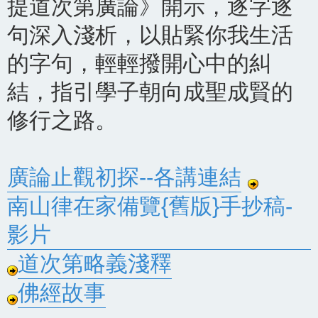
提道次第廣論》開示，逐字逐
句深入淺析，以貼緊你我生活
的字句，輕輕撥開心中的糾
結，指引學子朝向成聖成賢的
修行之路。
廣論止觀初探--各講連結
南山律在家備覽{舊版}手抄稿-
影片
道次第略義淺釋
佛經故事