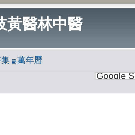
岐黃醫林中醫
答集
萬年曆