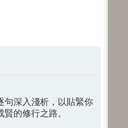
逐句深入淺析，以貼緊你
成賢的修行之路。