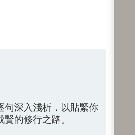
逐句深入淺析，以貼緊你
成賢的修行之路。