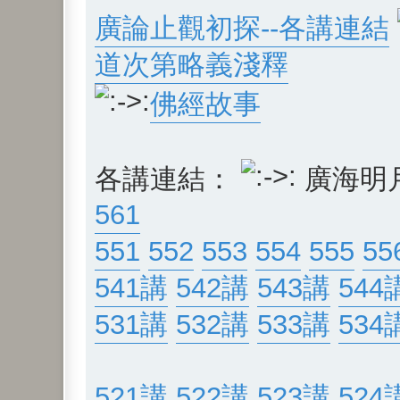
廣論止觀初探--各講連結
道次第略義淺釋
佛經故事
各講連結：
廣海明
561
551
552
553
554
555
55
541講
542講
543講
544
531講
532講
533講
534
521講
522講
523講
524