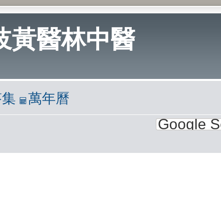
岐黃醫林中醫
答集
萬年曆