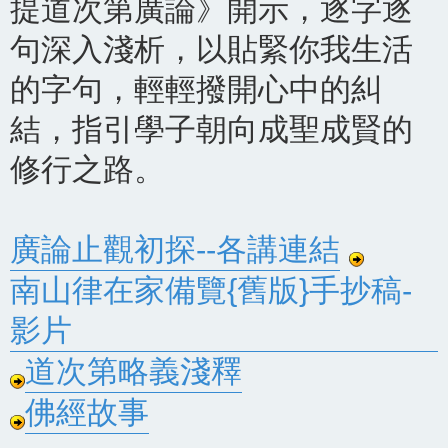
提道次第廣論》開示，逐字逐
句深入淺析，以貼緊你我生活
的字句，輕輕撥開心中的糾
結，指引學子朝向成聖成賢的
修行之路。
廣論止觀初探--各講連結
南山律在家備覽{舊版}手抄稿-
影片
道次第略義淺釋
佛經故事