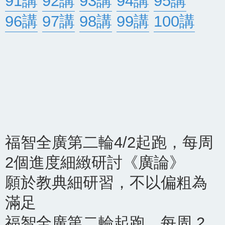
91講
92講
93講
94講
95講
96講
97講
98講
99講
100講
福智全廣第二輪4/2起跑，每周
2個進度細緻研討《廣論》
願於教典細研習，不以偏粗為
滿足
福智全廣第二輪起跑，每周 2