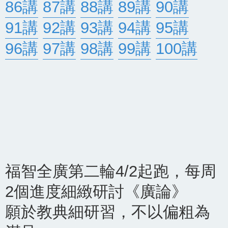
86講
87講
88講
89講
90講
91講
92講
93講
94講
95講
96講
97講
98講
99講
100講
福智全廣第二輪4/2起跑，每周
2個進度細緻研討《廣論》
願於教典細研習，不以偏粗為