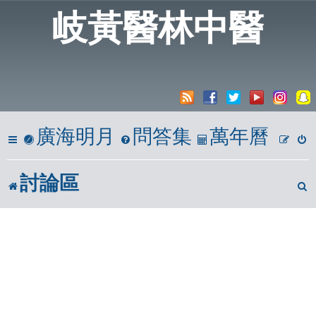
岐黃醫林中醫
廣海明月
問答集
萬年曆
討論區