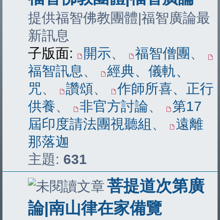
提供福智佛教團體|福智廣論最
新訊息
子版面:
開示
、
福智僧團
、
福智訊息
、
經典、儀軌、
咒
、
讚頌
、
作師所喜、正行
供養
、
非官方討論
、
第17
屆印度請法團視聽組
、
遠離
那落迦
主題:
631
菩提道次第廣
論|南山律在家備覽