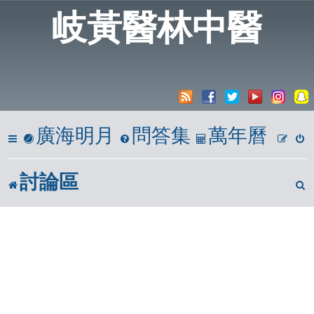
岐黃醫林中醫
廣海明月
問答集
萬年曆
討論區