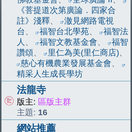
《菩提道次第廣論．四家合
註》淺釋
、
澈見網路電視
台
、
福智台北學苑
、
福智法
人
、
福智文教基金會
、
福智
讚頌
、
里仁為美(里仁商店)
、
慈心有機農業發展基金會
、
精采人生成長學坊
法龍寺
版主:
區版主群
主題:
16
網站推薦