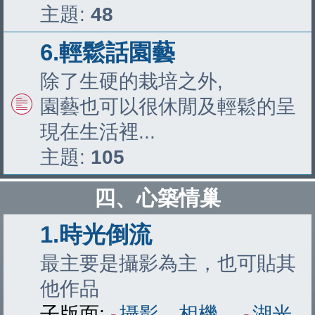
主題:
48
6.輕鬆話園藝
除了生硬的栽培之外,
園藝也可以很休閒及輕鬆的呈
現在生活裡...
主題:
105
四、心築情巢
1.時光倒流
最主要是攝影為主，也可貼其
他作品
子版面:
攝影、相機
、
湖光