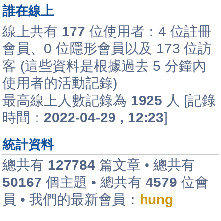
誰在線上
線上共有
177
位使用者：4 位註冊
會員、0 位隱形會員以及 173 位訪
客 (這些資料是根據過去 5 分鐘內
使用者的活動記錄)
最高線上人數記錄為
1925
人 [記錄
時間：
2022-04-29 , 12:23
]
統計資料
總共有
127784
篇文章 • 總共有
50167
個主題 • 總共有
4579
位會
員 • 我們的最新會員：
hung