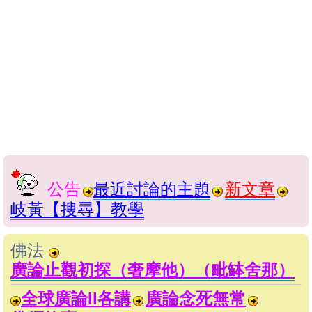
公告
最近討論的主題
新文章
岐黃【搜尋】教學
佛法
廣論止觀初探（奢摩他）（毗缽舍那）
全球廣論II各講
廣論念死無常