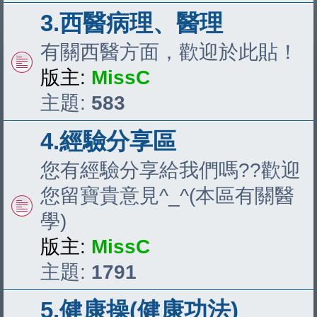
3.西醫病理、醫理
有關西醫方面，歡迎於此貼！
版主:
MissC
主題:
583
4.經驗分享區
您有經驗分享給我們嗎??歡迎
您留寶貴意見^_^(本區有關醫
學)
版主:
MissC
主題:
1791
5.健康操(健康功法)