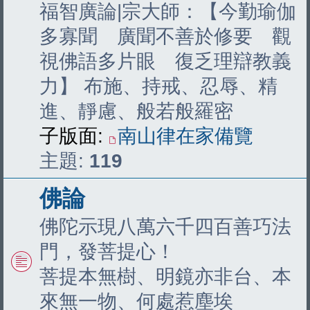
福智廣論|宗大師：【今勤瑜伽
多寡聞 廣聞不善於修要 觀
視佛語多片眼 復乏理辯教義
力】 布施、持戒、忍辱、精
進、靜慮、般若般羅密
子版面:
南山律在家備覽
主題:
119
佛論
佛陀示現八萬六千四百善巧法
門，發菩提心！
菩提本無樹、明鏡亦非台、本
來無一物、何處惹塵埃