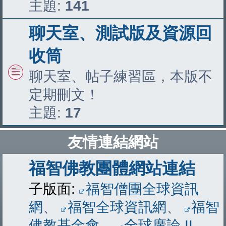
主題:
141
聊天室、測試版及資源回
收筒
聊天室、帖子練習區，本版不
定期刪文！
主題:
17
友情連結網站
福智佛教團體網站連結
子版面:
福智僧團全球資訊
網
、
福智全球資訊網
、
福智
佛教基金會
、
全球廣論 II
、