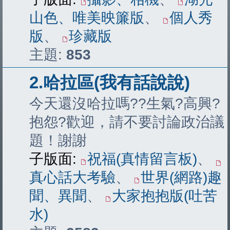
山色、唯美映簾版
、
個人秀
版
、
珍藏版
主題:
853
2.哈拉區(我有話說說)
今天還沒哈拉嗎??生氣?高興?
抱怨?歡迎，請不要討論政治議
題！謝謝
子版面:
祝福(真情留言板)
、
真心話大考驗
、
世界(網路)趣
聞、異聞
、
大家抱抱版(吐苦
水)