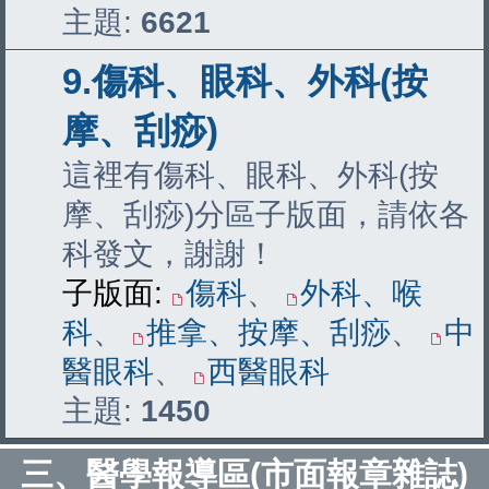
主題:
6621
9.傷科、眼科、外科(按
摩、刮痧)
這裡有傷科、眼科、外科(按
摩、刮痧)分區子版面，請依各
科發文，謝謝！
子版面:
傷科
、
外科、喉
科
、
推拿、按摩、刮痧
、
中
醫眼科
、
西醫眼科
主題:
1450
三、醫學報導區(市面報章雜誌)