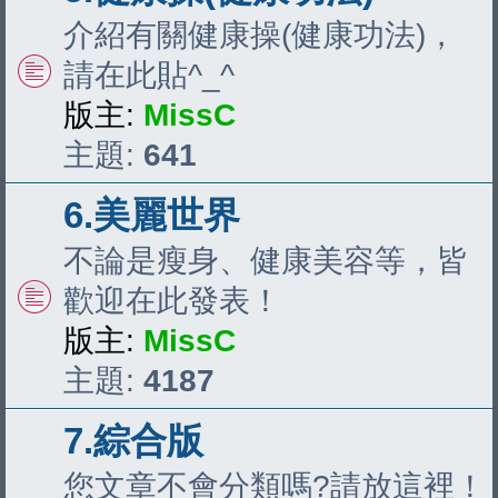
介紹有關健康操(健康功法)，
請在此貼^_^
版主:
MissC
主題:
641
6.美麗世界
不論是瘦身、健康美容等，皆
歡迎在此發表！
版主:
MissC
主題:
4187
7.綜合版
您文章不會分類嗎?請放這裡！