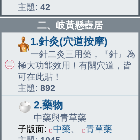
主題:
42
二、岐黃懸壺居
1.針灸(穴道按摩)
一針二灸三用藥，『針』為
極大功能效用！有關穴道，皆
可在此貼！
主題:
892
2.藥物
中藥與青草藥
子版面:
中藥
、
青草藥