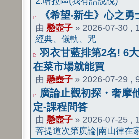
2.哈拉區(我有話說說)
《希望‧新生》心之勇
由
懸壺子
» 2026-07-30 ,
經典、儀軌、咒
羽衣甘藍排第2名! 6
在菜市場就能買
由
懸壺子
» 2026-07-29 ,
廣論止觀初探・奢摩他
定-課程問答
由
懸壺子
» 2026-07-25 ,
菩提道次第廣論|南山律在