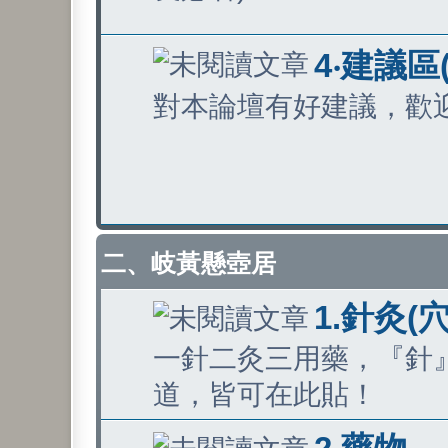
4‧建議區
對本論壇有好建議，歡
二、岐黃懸壺居
1.針灸(
一針二灸三用藥，『針
道，皆可在此貼！