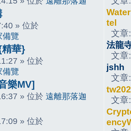
文章
 14:15 » 位於
遠離那落迦
Water
講
tel
 7:40 » 位於
文章
家備覽
法龍
{精華}
文章
 11:27 » 位於
jshh
家備覽
文章
音樂MV]
tw20
 16:37 » 位於
遠離那落迦
文章
Crypt
 17:09 » 位於
ency