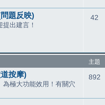
(問題反映)
42
迎提出建言！
主題
穴道按摩)
892
』為極大功能效用！有關穴