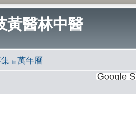
岐黃醫林中醫
答集
萬年曆