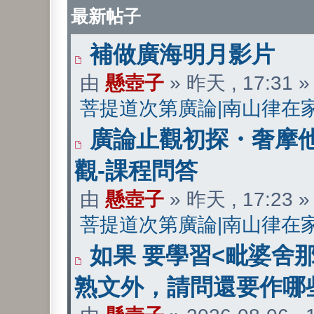
最新帖子
補做廣海明月影片
由
懸壺子
» 昨天 , 17:31
菩提道次第廣論|南山律在
廣論止觀初探・奢摩他
觀-課程問答
由
懸壺子
» 昨天 , 17:23
菩提道次第廣論|南山律在
如果 要學習<毗婆舍
熟文外，請問還要作哪