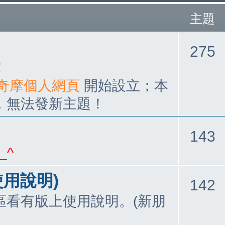
主題
275
！
05奇摩個人網頁
開始設立；本
，無法發新主題！
143
_^
使用說明)
142
區看有版上使用說明。(新朋