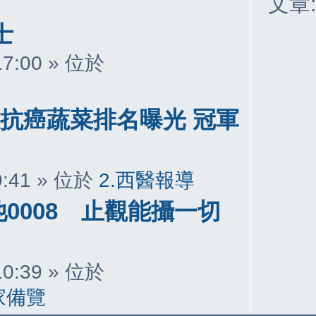
文章
士
 17:00 » 位於
大抗癌蔬菜排名曝光 冠軍
 9:41 » 位於
2.西醫報導
0008 止觀能攝一切
 10:39 » 位於
家備覽