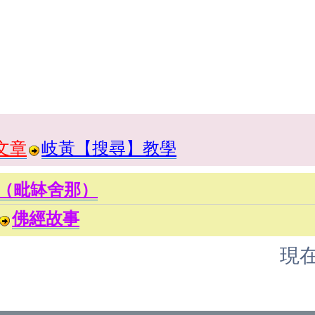
文章
岐黃【搜尋】教學
（毗缽舍那）
佛經故事
現在