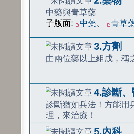
2.藥物
中藥與青草藥
子版面:
中藥
、
青草
3.方劑
由兩位藥以上組成，稱
4.診斷
診斷猶如兵法！方能用
理，來治療！
5.內科