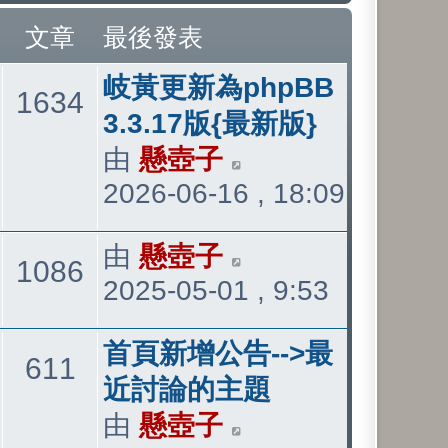
文章
最後發表
最
岐黃更新為phpBB
主
文
1634
後
3.3.17版{最新版}
發
由
懸壺子
檢
題
章
2026-06-16 , 18:09
表
視
最
最
由
懸壺子
檢
後
主
文
1086
2025-05-01 , 9:53
後
視
發
發
最
題
章
表
最
首頁新增公告-->最
表
後
主
文
611
後
近討論的主題
發
發
由
懸壺子
檢
題
章
表