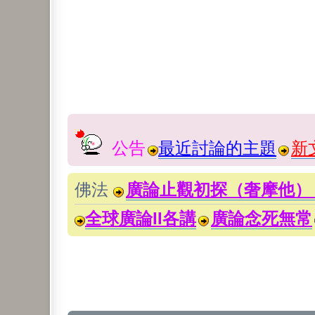
公告
最近討論的主題
新
佛法
廣論止觀初探（奢摩他）
全球廣論II各講
廣論念死無常