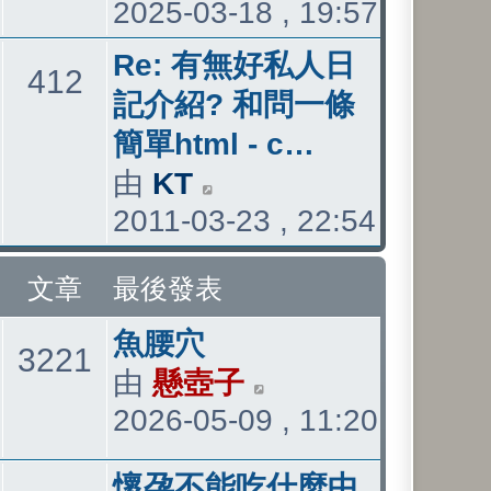
2025-03-18 , 19:57
表
視
最
最
Re: 有無好私人日
主
文
412
後
後
記介紹? 和問一條
發
發
簡單html - c…
題
章
表
表
由
KT
檢
2011-03-23 , 22:54
視
最
文章
最後發表
後
最
發
魚腰穴
主
文
3221
後
表
由
懸壺子
檢
2026-05-09 , 11:20
發
視
題
章
表
最
最
懷孕不能吃什麼中