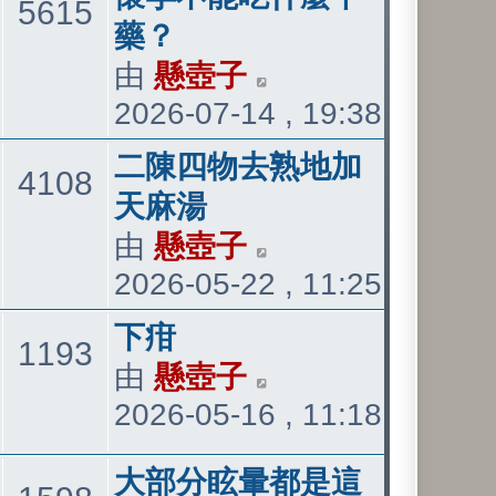
主
文
5615
後
後
藥？
發
發
由
懸壺子
檢
題
章
表
2026-07-14 , 19:38
表
視
最
最
二陳四物去熟地加
主
文
4108
後
後
天麻湯
發
發
由
懸壺子
檢
題
章
表
2026-05-22 , 11:25
表
視
最
最
下疳
主
文
1193
後
後
由
懸壺子
檢
發
2026-05-16 , 11:18
發
視
題
章
表
表
最
最
大部分眩暈都是這