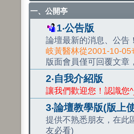
一、公開亭
1‧公告版
論壇最新的消息、公告
岐黃醫林從2001-10-
版面會員僅可回覆文章
2‧自我介紹版
讓我們歡迎您！認識您^
3‧論壇教學版(版上
提供不熟悉朋友，在此
友必看)