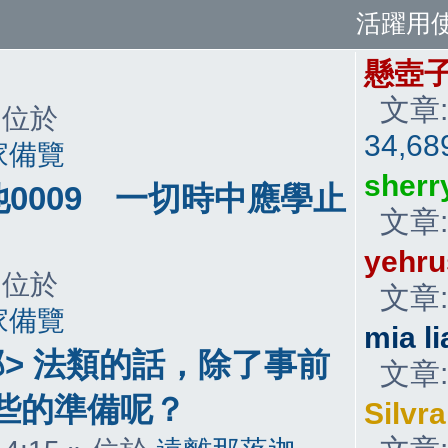
活躍用
懸壺
文章:
 » 位於
34,68
家備覽
sherr
0009 一切時中應學止
文章
yehru
 » 位於
文章
家備覽
mia li
那> 法類的話，除了事前
文章
些的準備呢？
Silvr