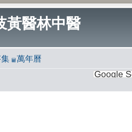
岐黃醫林中醫
答集
萬年曆