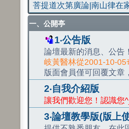
菩提道次第廣論|南山律在
一、公開亭
1‧公告版
論壇最新的消息、公告
岐黃醫林從2001-10-
版面會員僅可回覆文章
2‧自我介紹版
讓我們歡迎您！認識您^
3‧論壇教學版(版上
提供不熟悉朋友，在此