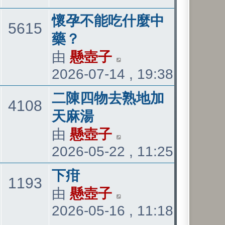
表
最
最
懷孕不能吃什麼中
主
文
5615
後
後
藥？
發
發
由
懸壺子
檢
題
章
表
2026-07-14 , 19:38
表
視
最
最
二陳四物去熟地加
主
文
4108
後
後
天麻湯
發
發
由
懸壺子
檢
題
章
表
2026-05-22 , 11:25
表
視
最
最
下疳
主
文
1193
後
後
由
懸壺子
檢
發
2026-05-16 , 11:18
發
視
題
章