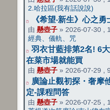
2.哈拉區(我有話說說)
《希望‧新生》心之勇
由
懸壺子
» 2026-07-30 ,
經典、儀軌、咒
羽衣甘藍排第2名! 6
在菜市場就能買
由
懸壺子
» 2026-07-29 ,
廣論止觀初探・奢摩他
定-課程問答
由
懸壺子
» 2026-07-25 ,