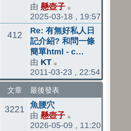
發
由
懸壺子
檢
題
章
表
2025-03-18 , 19:57
表
視
最
最
Re: 有無好私人日
主
文
412
後
後
記介紹? 和問一條
發
發
簡單html - c…
題
章
表
表
由
KT
檢
2011-03-23 , 22:54
視
最
文章
最後發表
後
最
發
魚腰穴
主
文
3221
後
表
由
懸壺子
檢
2026-05-09 , 11:20
發
視
題
章