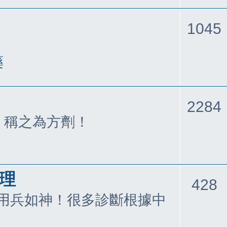
1045
藥
2284
，稱之為方劑！
病理
428
用兵如神！很多診斷根據中