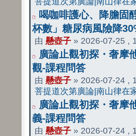
菩提道次第廣論|南山律在
喝咖啡護心、降膽固醇
杯數」糖尿病風險降30
由
懸壺子
» 2026-07-25 ,
廣論止觀初探・奢摩他
觀-課程問答
由
懸壺子
» 2026-07-24 ,
菩提道次第廣論|南山律在
廣論止觀初探・奢摩他
義-課程問答
由
懸壺子
» 2026-07-24 ,