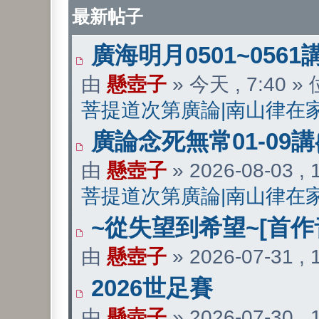
最新帖子
廣海明月0501~0561
由
懸壺子
» 今天 , 7:40 
菩提道次第廣論|南山律在
廣論念死無常01-09講
由
懸壺子
» 2026-08-03 ,
菩提道次第廣論|南山律在
~從失望到希望~[首作
由
懸壺子
» 2026-07-31 ,
2026世足賽
由
懸壺子
» 2026-07-30 ,