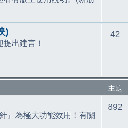
映)
42
迎提出建言！
主題
892
針』為極大功能效用！有關