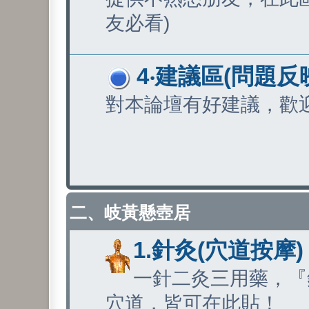
友必看)
4‧建議區(問題反
對本論壇有好建議，歡
二、岐黃懸壺居
1.針灸(穴道按摩)
一針二灸三用藥，『
穴道，皆可在此貼！