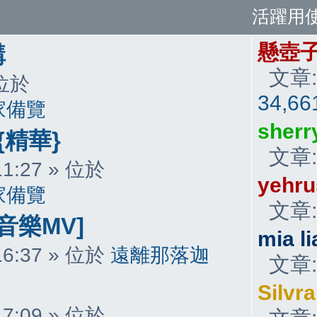
活躍用
懸壺
講
文章:
» 位於
34,66
家備覽
sherr
{精華}
文章
 11:27 » 位於
yehru
家備覽
文章
音樂MV]
mia li
 16:37 » 位於
遠離那落迦
文章
Silvr
 17:09 » 位於