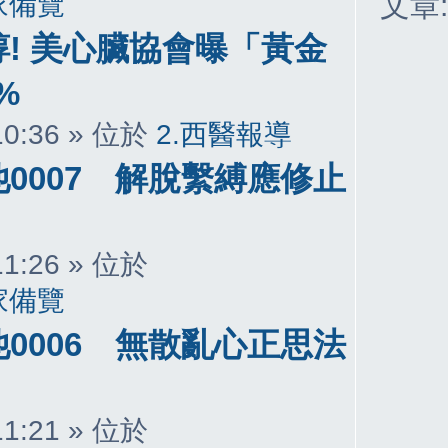
家備覽
文章
! 美心臟協會曝「黃金
%
 10:36 » 位於
2.西醫報導
0007 解脫繫縛應修止
 11:26 » 位於
家備覽
0006 無散亂心正思法
 11:21 » 位於