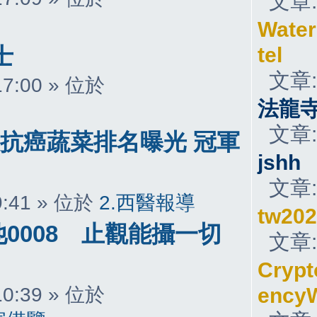
文章
Water
士
tel
文章
 17:00 » 位於
法龍
文章
大抗癌蔬菜排名曝光 冠軍
jshh
文章
 9:41 » 位於
2.西醫報導
tw20
0008 止觀能攝一切
文章
Crypt
 10:39 » 位於
ency