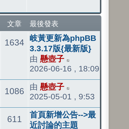
文章
最後發表
最
岐黃更新為phpBB
主
文
1634
後
3.3.17版{最新版}
發
由
懸壺子
檢
題
章
2026-06-16 , 18:09
表
視
最
最
由
懸壺子
檢
後
主
文
1086
2025-05-01 , 9:53
後
視
發
發
最
題
章
表
最
首頁新增公告-->最
表
後
主
文
611
後
近討論的主題
發