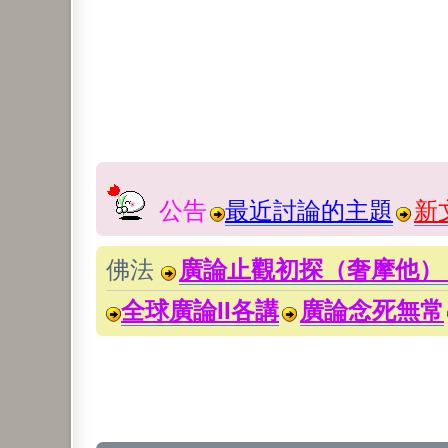
公告
最近討論的主題
新
佛法
廣論止觀初探（奢摩他）
全球廣論II各講
廣論念死無常