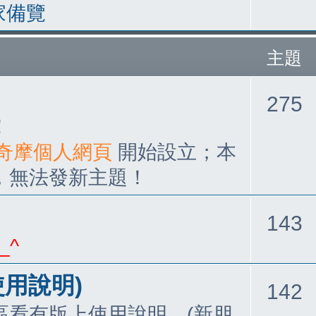
家備覽
主題
275
！
05奇摩個人網頁
開始設立；本
，無法發新主題！
143
_^
使用說明)
142
區看有版上使用說明。(新朋