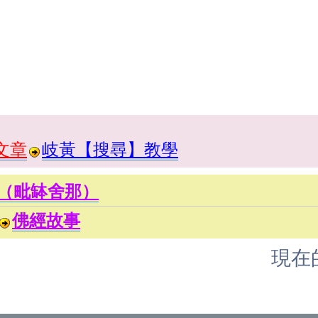
文章
岐黃【搜尋】教學
（毗缽舍那）
佛經故事
現在的