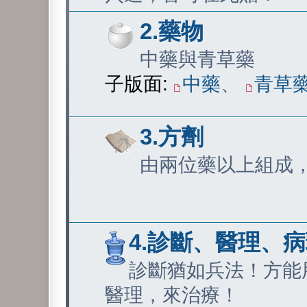
2.藥物
中藥與青草藥
子版面:
中藥
、
青草
3.方劑
由兩位藥以上組成
4.診斷、醫理、
診斷猶如兵法！方能
醫理，來治療！