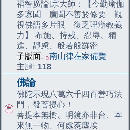
福智廣論|宗大師：【今勤瑜伽
多寡聞 廣聞不善於修要 觀
視佛語多片眼 復乏理辯教義
力】 布施、持戒、忍辱、精
進、靜慮、般若般羅密
子版面:
南山律在家備覽
主題:
118
佛論
佛陀示現八萬六千四百善巧法
門，發菩提心！
菩提本無樹、明鏡亦非台、本
來無一物、何處惹塵埃