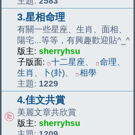
主題:
2583
3.星相命理
有關一些星座、生肖、面相、
陽宅...等等，有興趣歡迎貼^_^
版主:
sherryhsu
子版面:
十二星座
、
命理、
生肖、卜(卦)
、
相學
主題:
1229
4.佳文共賞
美麗文章共欣賞
版主:
sherryhsu
主題:
1209