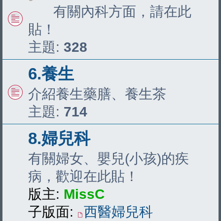
有關內科方面，請在此
貼！
主題:
328
6.養生
介紹養生藥膳、養生茶
主題:
714
8.婦兒科
有關婦女、嬰兒(小孩)的疾
病，歡迎在此貼！
版主:
MissC
子版面:
西醫婦兒科