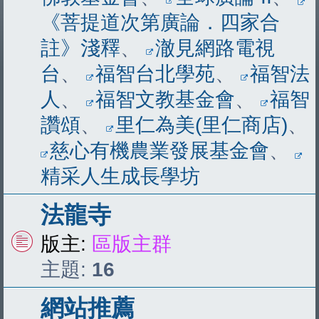
《菩提道次第廣論．四家合
註》淺釋
、
澈見網路電視
台
、
福智台北學苑
、
福智法
人
、
福智文教基金會
、
福智
讚頌
、
里仁為美(里仁商店)
、
慈心有機農業發展基金會
、
精采人生成長學坊
法龍寺
版主:
區版主群
主題:
16
網站推薦