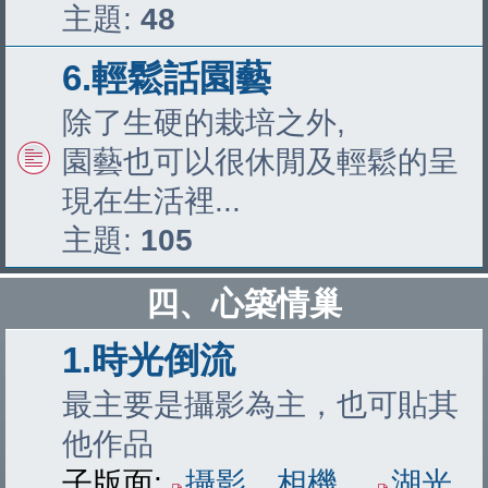
主題:
48
6.輕鬆話園藝
除了生硬的栽培之外,
園藝也可以很休閒及輕鬆的呈
現在生活裡...
主題:
105
四、心築情巢
1.時光倒流
最主要是攝影為主，也可貼其
他作品
子版面:
攝影、相機
、
湖光