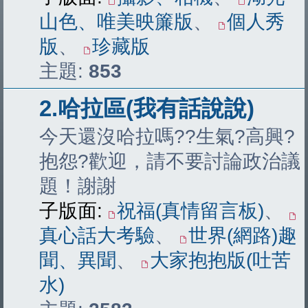
山色、唯美映簾版
、
個人秀
版
、
珍藏版
主題:
853
2.哈拉區(我有話說說)
今天還沒哈拉嗎??生氣?高興?
抱怨?歡迎，請不要討論政治議
題！謝謝
子版面:
祝福(真情留言板)
、
真心話大考驗
、
世界(網路)趣
聞、異聞
、
大家抱抱版(吐苦
水)