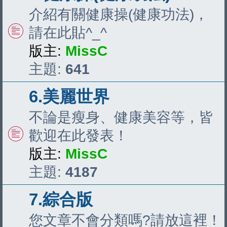
介紹有關健康操(健康功法)，
請在此貼^_^
版主:
MissC
主題:
641
6.美麗世界
不論是瘦身、健康美容等，皆
歡迎在此發表！
版主:
MissC
主題:
4187
7.綜合版
您文章不會分類嗎?請放這裡！