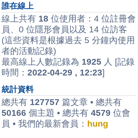
誰在線上
線上共有
18
位使用者：4 位註冊會
員、0 位隱形會員以及 14 位訪客
(這些資料是根據過去 5 分鐘內使用
者的活動記錄)
最高線上人數記錄為
1925
人 [記錄
時間：
2022-04-29 , 12:23
]
統計資料
總共有
127757
篇文章 • 總共有
50166
個主題 • 總共有
4579
位會
員 • 我們的最新會員：
hung