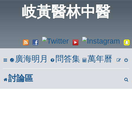
岐黃醫林中醫
廣海明月
問答集
萬年曆
討論區