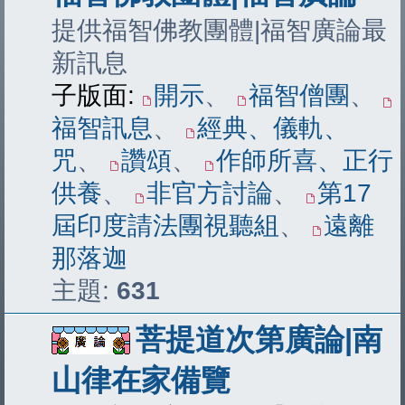
提供福智佛教團體|福智廣論最
新訊息
子版面:
開示
、
福智僧團
、
福智訊息
、
經典、儀軌、
咒
、
讚頌
、
作師所喜、正行
供養
、
非官方討論
、
第17
屆印度請法團視聽組
、
遠離
那落迦
主題:
631
菩提道次第廣論|南
山律在家備覽