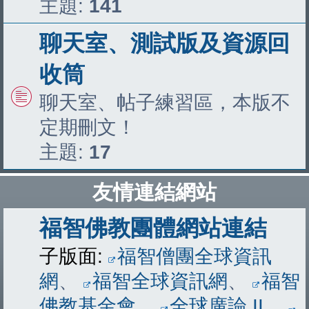
主題:
141
聊天室、測試版及資源回
收筒
聊天室、帖子練習區，本版不
定期刪文！
主題:
17
友情連結網站
福智佛教團體網站連結
子版面:
福智僧團全球資訊
網
、
福智全球資訊網
、
福智
佛教基金會
、
全球廣論 II
、