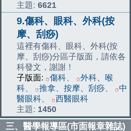
主題:
6621
9.傷科、眼科、外科(按
摩、刮痧)
這裡有傷科、眼科、外科(按
摩、刮痧)分區子版面，請依各
科發文，謝謝！
子版面:
傷科
、
外科、喉
科
、
推拿、按摩、刮痧
、
中
醫眼科
、
西醫眼科
主題:
1450
三、醫學報導區(市面報章雜誌)