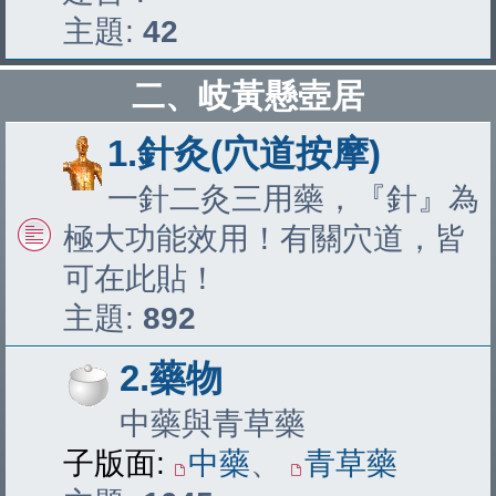
主題:
42
二、岐黃懸壺居
1.針灸(穴道按摩)
一針二灸三用藥，『針』為
極大功能效用！有關穴道，皆
可在此貼！
主題:
892
2.藥物
中藥與青草藥
子版面:
中藥
、
青草藥