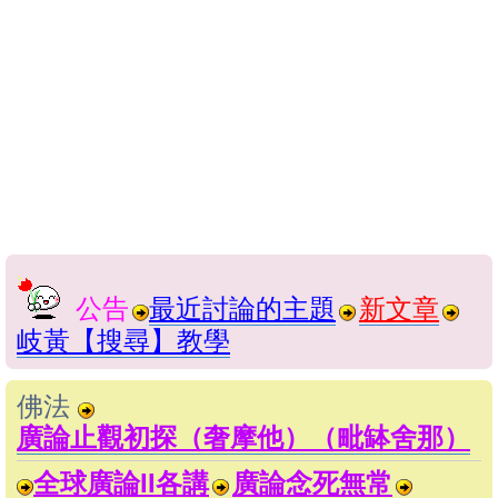
公告
最近討論的主題
新文章
岐黃【搜尋】教學
佛法
廣論止觀初探（奢摩他）（毗缽舍那）
全球廣論II各講
廣論念死無常