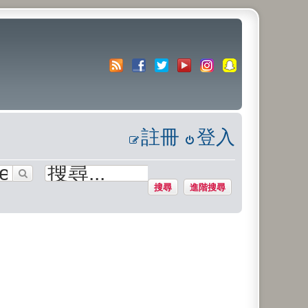
註冊
登入
搜尋
進階搜尋