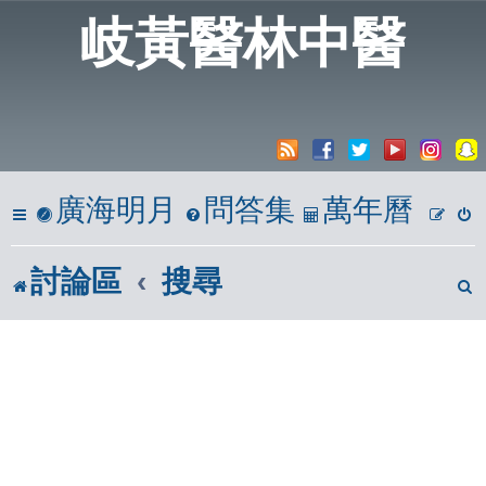
岐黃醫林中醫
廣海明月
問答集
萬年曆
討論區
搜尋