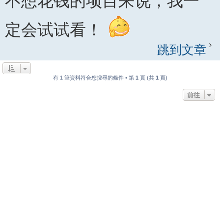
不想花钱的项目来说，我一
定会试试看！
跳到文章
有 1 筆資料符合您搜尋的條件 • 第
1
頁 (共
1
頁)
前往