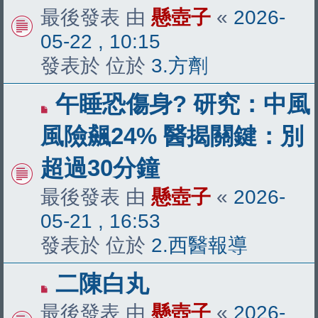
新
最後發表 由
懸壺子
«
2026-
文
05-22 , 10:15
章
發表於 位於
3.方劑
有
午睡恐傷身? 研究：中風
新
風險飆24% 醫揭關鍵：別
文
超過30分鐘
章
最後發表 由
懸壺子
«
2026-
05-21 , 16:53
發表於 位於
2.西醫報導
有
二陳白丸
新
最後發表 由
懸壺子
«
2026-