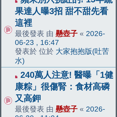
新
果達人曝3招 甜不甜先看
文
這裡
章
最後發表 由
懸壺子
«
2026-
06-23 , 16:47
發表於 位於
大家抱抱版(吐苦
水)
有
240萬人注意! 醫曝「1健
新
康粽」很傷腎：食材高磷
文
又高鉀
章
最後發表 由
懸壺子
«
2026-