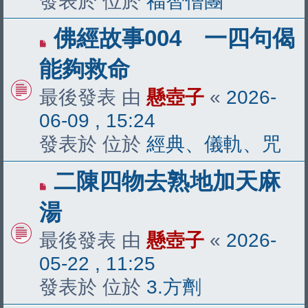
發表於 位於
福智僧團
有
佛經故事004 一四句偈
新
能夠救命
文
最後發表 由
懸壺子
«
2026-
章
06-09 , 15:24
發表於 位於
經典、儀軌、咒
有
二陳四物去熟地加天麻
新
湯
文
最後發表 由
懸壺子
«
2026-
章
05-22 , 11:25
發表於 位於
3.方劑