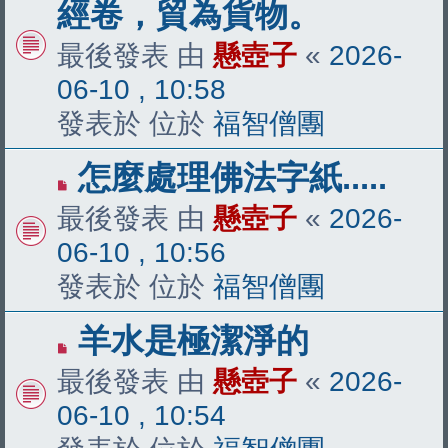
新
經卷，貿為貨物。
文
最後發表 由
懸壺子
«
2026-
章
06-10 , 10:58
發表於 位於
福智僧團
有
怎麼處理佛法字紙.....
新
最後發表 由
懸壺子
«
2026-
文
06-10 , 10:56
章
發表於 位於
福智僧團
有
羊水是極潔淨的
新
最後發表 由
懸壺子
«
2026-
文
06-10 , 10:54
章