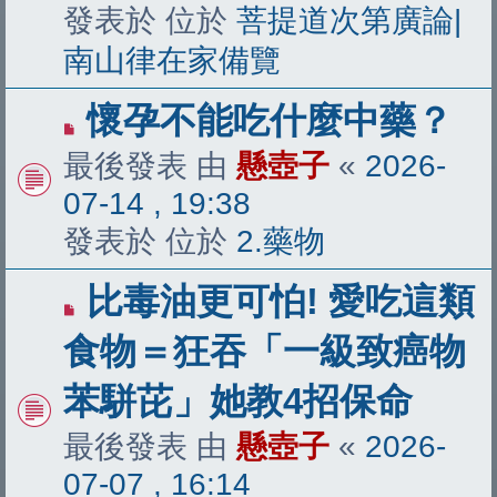
發表於 位於
菩提道次第廣論|
南山律在家備覽
有
懷孕不能吃什麼中藥？
新
最後發表 由
懸壺子
«
2026-
文
07-14 , 19:38
章
發表於 位於
2.藥物
有
比毒油更可怕! 愛吃這類
新
食物＝狂吞「一級致癌物
文
苯駢芘」她教4招保命
章
最後發表 由
懸壺子
«
2026-
07-07 , 16:14