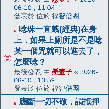
06-10 , 11:04
發表於 位於
福智僧團
有
唸珠一直戴(經典)在身
新
上，如果上廁所是不是唸
文
某一個咒就可以進去了，
章
怎麼唸？
最後發表 由
懸壺子
«
2026-
06-10 , 10:59
發表於 位於
福智僧團
有
應斷一切不敬，謂抵押