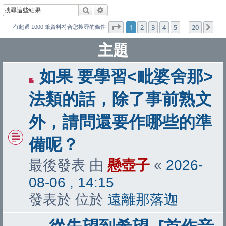
搜尋
進階搜尋
第
1
頁 (共
20
頁)
1
2
3
4
5
20
下
有超過 1000 筆資料符合您搜尋的條件
…
主題
有
如果 要學習<毗婆舍那>
新
法類的話，除了事前熟文
文
外，請問還要作哪些的準
章
備呢？
最後發表 由
懸壺子
«
2026-
08-06 , 14:15
發表於 位於
遠離那落迦
有