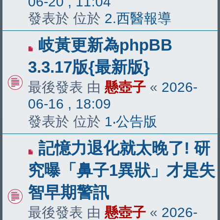
06-20 , 11:04
發表於 位於
2.西醫報導
有
岐黃更新為phpBB
新
3.3.17版{最新版}
文
最後發表 由
懸壺子
«
2026-
章
06-16 , 18:09
發表於 位於
1‧公告版
有
記憶力退化就太晚了! 研
新
究曝「鼻子1異狀」才是失
文
智早期警訊
章
最後發表 由
懸壺子
«
2026-