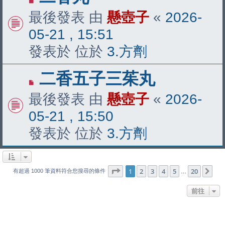
新
最後發表 由
懸壺子
«
2026-
文
05-21 , 15:51
章
發表於 位於
3.方劑
有
二香五子三茱丸
新
最後發表 由
懸壺子
«
2026-
文
05-21 , 15:50
章
發表於 位於
3.方劑
第
1
頁 (共
20
頁)
1
2
3
4
5
20
下
有超過 1000 筆資料符合您搜尋的條件
…
前往