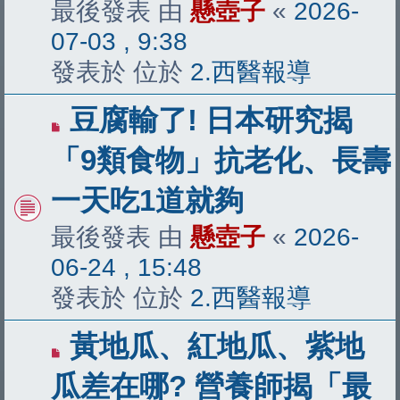
最後發表 由
懸壺子
«
2026-
07-03 , 9:38
發表於 位於
2.西醫報導
有
豆腐輸了! 日本研究揭
新
「9類食物」抗老化、長壽
文
一天吃1道就夠
章
最後發表 由
懸壺子
«
2026-
06-24 , 15:48
發表於 位於
2.西醫報導
有
黃地瓜、紅地瓜、紫地
新
瓜差在哪? 營養師揭「最