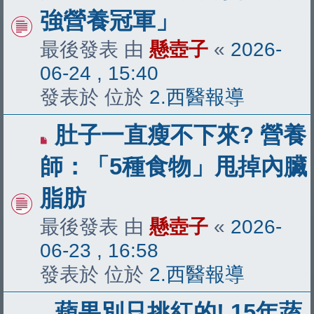
文
強營養冠軍」
章
最後發表 由
懸壺子
«
2026-
06-24 , 15:40
發表於 位於
2.西醫報導
有
肚子一直瘦不下來? 營養
新
師：「5種食物」甩掉內臟
文
脂肪
章
最後發表 由
懸壺子
«
2026-
06-23 , 16:58
發表於 位於
2.西醫報導
有
蘋果別只挑紅的! 15年蔬