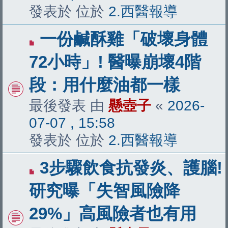
發表於 位於
2.西醫報導
有
一份鹹酥雞「破壞身體
新
72小時」! 醫曝崩壞4階
文
段：用什麼油都一樣
章
最後發表 由
懸壺子
«
2026-
07-07 , 15:58
發表於 位於
2.西醫報導
有
3步驟飲食抗發炎、護腦!
新
研究曝「失智風險降
文
29%」高風險者也有用
章