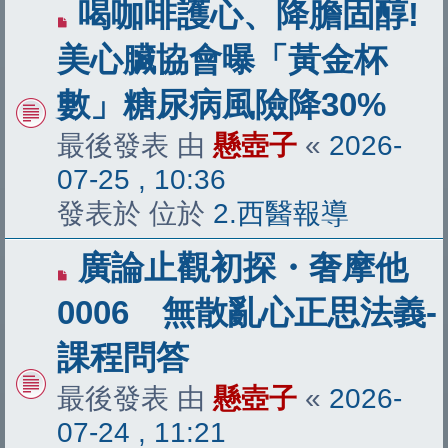
有
喝咖啡護心、降膽固醇!
新
美心臟協會曝「黃金杯
文
數」糖尿病風險降30%
章
最後發表 由
懸壺子
«
2026-
07-25 , 10:36
發表於 位於
2.西醫報導
有
廣論止觀初探・奢摩他
新
0006 無散亂心正思法義-
文
課程問答
章
最後發表 由
懸壺子
«
2026-
07-24 , 11:21