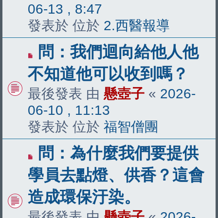
06-13 , 8:47
發表於 位於
2.西醫報導
有
問：我們迴向給他人他
新
不知道他可以收到嗎？
文
最後發表 由
懸壺子
«
2026-
章
06-10 , 11:13
發表於 位於
福智僧團
有
問：為什麼我們要提供
新
學員去點燈、供香？這會
文
造成環保汙染。
章
最後發表 由
懸壺子
«
2026-