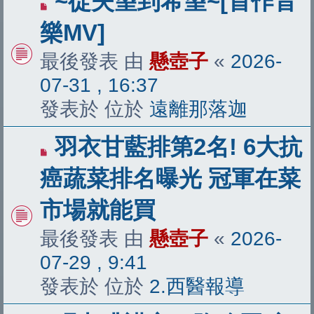
~從失望到希望~[首作音
新
樂MV]
文
最後發表 由
懸壺子
«
2026-
章
07-31 , 16:37
發表於 位於
遠離那落迦
有
羽衣甘藍排第2名! 6大抗
新
癌蔬菜排名曝光 冠軍在菜
文
市場就能買
章
最後發表 由
懸壺子
«
2026-
07-29 , 9:41
發表於 位於
2.西醫報導