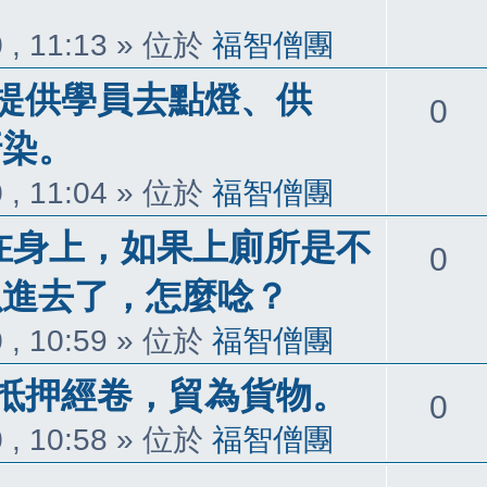
覆
 , 11:13
» 位於
福智僧團
提供學員去點燈、供
回
0
汙染。
覆
 , 11:04
» 位於
福智僧團
)在身上，如果上廁所是不
回
0
以進去了，怎麼唸？
覆
 , 10:59
» 位於
福智僧團
抵押經卷，貿為貨物。
回
0
 , 10:58
» 位於
福智僧團
覆