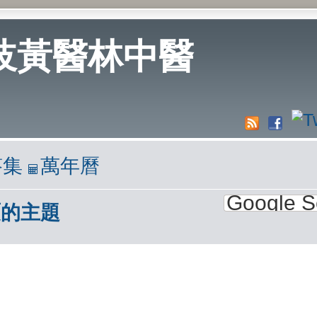
岐黃醫林中醫
答集
萬年曆
覆的主題