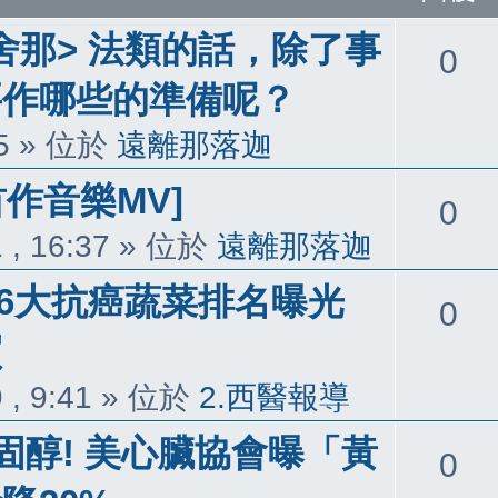
舍那> 法類的話，除了事
回
0
要作哪些的準備呢？
覆
5
» 位於
遠離那落迦
首作音樂MV]
回
0
 , 16:37
» 位於
遠離那落迦
覆
 6大抗癌蔬菜排名曝光
回
0
買
覆
 , 9:41
» 位於
2.西醫報導
固醇! 美心臟協會曝「黃
回
0