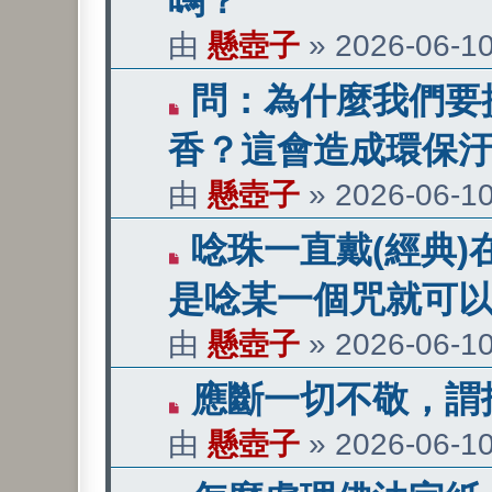
嗎？
文
由
懸壺子
»
2026-06-10
章
有
問：為什麼我們要
新
香？這會造成環保
文
由
懸壺子
»
2026-06-10
章
有
唸珠一直戴(經典
新
是唸某一個咒就可
文
由
懸壺子
»
2026-06-10
章
有
應斷一切不敬，謂
新
由
懸壺子
»
2026-06-10
文