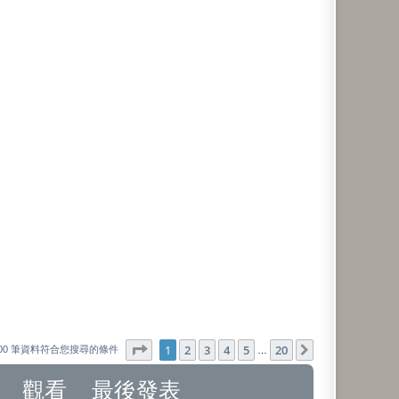
第
1
頁 (共
20
頁)
1
2
3
4
5
20
下一頁
000 筆資料符合您搜尋的條件
…
觀看
最後發表