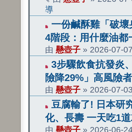
章
導
有
一份鹹酥雞「破壞身
新
4階段：用什麼油都
文
由
懸壺子
»
2026-07-07
章
有
3步驟飲食抗發炎、
新
險降29%」高風險
文
由
懸壺子
»
2026-07-03
章
有
豆腐輸了! 日本研
新
化、長壽 一天吃1
文
由
懸壺子
»
2026-06-24