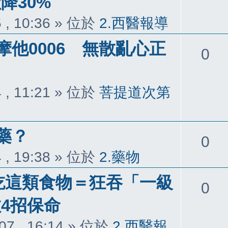
降30%
覆
 , 10:36
» 位於
2.西醫報導
他0006 無散亂心正
回
0
覆
 , 11:21
» 位於
菩提道次第
藥？
回
0
 , 19:38
» 位於
2.藥物
覆
愛吃這類食物＝狂吞「一級
回
0
4招保命
覆
07 , 16:14
» 位於
2.西醫報