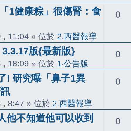
醫曝「1健康粽」很傷腎：食
回
0
覆
 , 11:04
» 位於
2.西醫報導
3.3.17版{最新版}
回
0
 , 18:09
» 位於
1‧公告版
覆
! 研究曝「鼻子1異
回
0
警訊
覆
 , 8:47
» 位於
2.西醫報導
人他不知道他可以收到
回
0