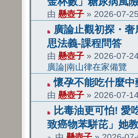
金杯數」糖尿病風險
文
由
懸壺子
»
2026-07-25
章
有
廣論止觀初探・奢摩
新
思法義-課程問答
文
由
懸壺子
»
2026-07-24
章
廣論|南山律在家備覽
有
懷孕不能吃什麼中
新
由
懸壺子
»
2026-07-14
文
有
比毒油更可怕! 
章
新
致癌物苯駢芘」她教
文
由
懸壺子
»
2026-07-