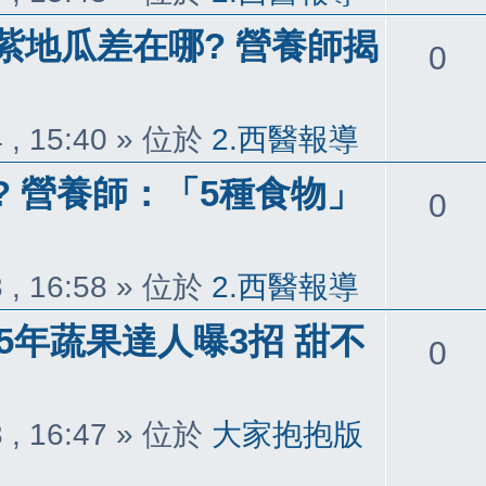
紫地瓜差在哪? 營養師揭
回
0
覆
 , 15:40
» 位於
2.西醫報導
 營養師：「5種食物」
回
0
覆
 , 16:58
» 位於
2.西醫報導
15年蔬果達人曝3招 甜不
回
0
覆
 , 16:47
» 位於
大家抱抱版