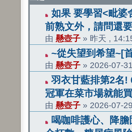
有
如果 要學習<毗婆
新
前熟文外，請問還
文
由
懸壺子
»
昨天 , 14:1
章
有
~從失望到希望~[
新
由
懸壺子
»
2026-07-31
文
有
羽衣甘藍排第2名!
章
新
冠軍在菜市場就能
文
由
懸壺子
»
2026-07-29
章
有
喝咖啡護心、降膽
新