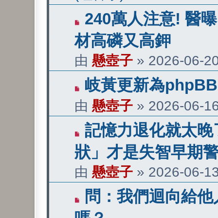
有
240萬人注意! 
新
材高磷又高鉀
文
由
懸壺子
»
2026-06-20
章
有
岐黃更新為phpBB 
新
由
懸壺子
»
2026-06-16
文
有
記憶力退化就太晚了
章
新
狀」才是失智早期
文
由
懸壺子
»
2026-06-13
章
有
問：我們迴向給他
新