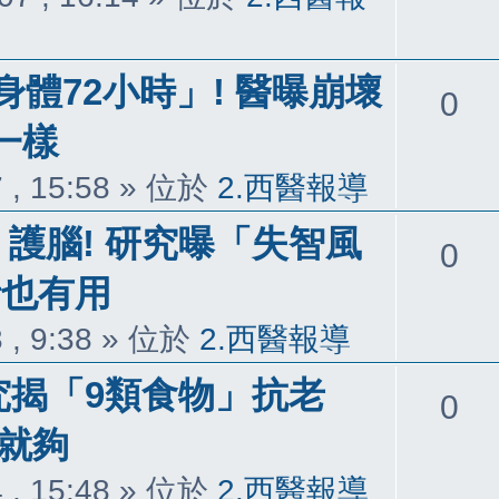
體72小時」! 醫曝崩壞
回
0
一樣
覆
 , 15:58
» 位於
2.西醫報導
護腦! 研究曝「失智風
回
0
者也有用
覆
 , 9:38
» 位於
2.西醫報導
究揭「9類食物」抗老
回
0
道就夠
覆
 , 15:48
» 位於
2.西醫報導