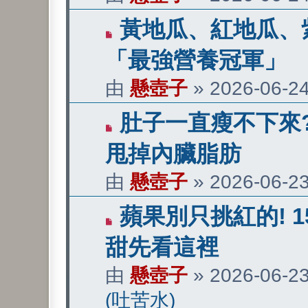
章
有
黃地瓜、紅地瓜、
新
「最強營養冠軍」
文
由
懸壺子
»
2026-06-24
章
有
肚子一直瘦不下來?
新
甩掉內臟脂肪
文
由
懸壺子
»
2026-06-23
章
有
蘋果別只挑紅的! 
新
甜先看這裡
文
由
懸壺子
»
2026-06-23
章
(吐苦水)