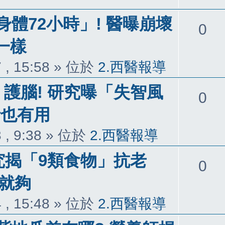
體72小時」! 醫曝崩壞
回
0
一樣
覆
 , 15:58
» 位於
2.西醫報導
護腦! 研究曝「失智風
回
0
者也有用
覆
 , 9:38
» 位於
2.西醫報導
究揭「9類食物」抗老
回
0
道就夠
覆
 , 15:48
» 位於
2.西醫報導