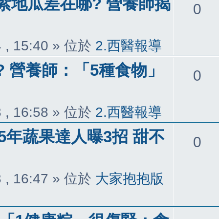
紫地瓜差在哪? 營養師揭
回
0
覆
 , 15:40
» 位於
2.西醫報導
 營養師：「5種食物」
回
0
覆
 , 16:58
» 位於
2.西醫報導
15年蔬果達人曝3招 甜不
回
0
覆
 , 16:47
» 位於
大家抱抱版