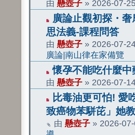
由
懸壺子
»
2026-07-25
章
有
廣論止觀初探・奢摩
新
思法義-課程問答
文
由
懸壺子
»
2026-07-24
章
廣論|南山律在家備覽
有
懷孕不能吃什麼中
新
由
懸壺子
»
2026-07-14
文
有
比毒油更可怕! 
章
新
致癌物苯駢芘」她教
文
由
懸壺子
»
2026-07-
章
導