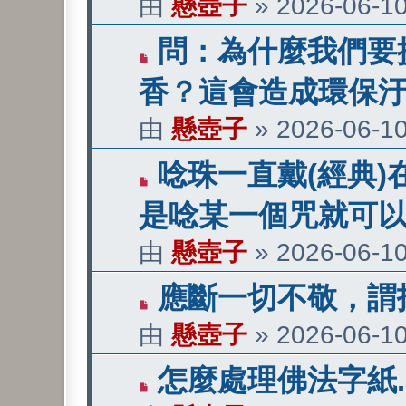
由
懸壺子
»
2026-06-10
章
有
問：為什麼我們要
新
香？這會造成環保
文
由
懸壺子
»
2026-06-10
章
有
唸珠一直戴(經典
新
是唸某一個咒就可
文
由
懸壺子
»
2026-06-10
章
有
應斷一切不敬，謂
新
由
懸壺子
»
2026-06-10
文
有
怎麼處理佛法字紙...
章