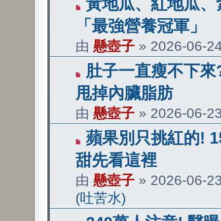
有
黃地瓜、紅地瓜、
新
「最強營養冠軍」
文
由
懸壺子
»
2026-06-24
章
有
肚子一直瘦不下來?
新
甩掉內臟脂肪
文
由
懸壺子
»
2026-06-23
章
有
蘋果別只挑紅的! 
新
甜先看這裡
文
由
懸壺子
»
2026-06-23
章
(吐苦水)
有