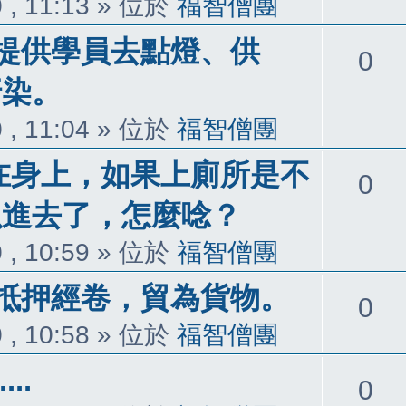
 , 11:13
» 位於
福智僧團
提供學員去點燈、供
回
0
汙染。
覆
 , 11:04
» 位於
福智僧團
)在身上，如果上廁所是不
回
0
以進去了，怎麼唸？
覆
 , 10:59
» 位於
福智僧團
抵押經卷，貿為貨物。
回
0
 , 10:58
» 位於
福智僧團
覆
..
回
0