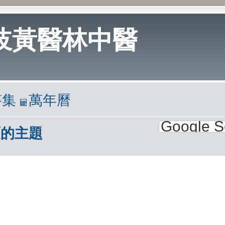
岐黃醫林中醫
答集
萬年曆
覆的主題