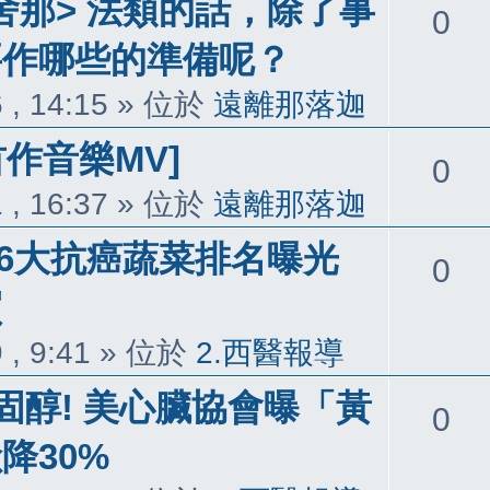
舍那> 法類的話，除了事
回
0
要作哪些的準備呢？
覆
 , 14:15
» 位於
遠離那落迦
首作音樂MV]
回
0
 , 16:37
» 位於
遠離那落迦
覆
 6大抗癌蔬菜排名曝光
回
0
買
覆
 , 9:41
» 位於
2.西醫報導
固醇! 美心臟協會曝「黃
回
0
降30%