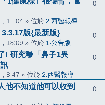
醫曝「1健康粽」很傷腎：食
回
0
覆
 , 11:04
» 位於
2.西醫報導
3.3.17版{最新版}
回
0
 , 18:09
» 位於
1‧公告版
覆
! 研究曝「鼻子1異
回
0
警訊
覆
 , 8:47
» 位於
2.西醫報導
人他不知道他可以收到
回
0
覆