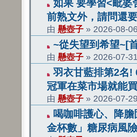
有
如果 要學習<毗婆
新
前熟文外，請問還
文
由
懸壺子
»
2026-08-06
章
有
~從失望到希望~[
新
由
懸壺子
»
2026-07-31
文
有
羽衣甘藍排第2名!
章
新
冠軍在菜市場就能
文
由
懸壺子
»
2026-07-29
章
有
喝咖啡護心、降膽
新
金杯數」糖尿病風險
文