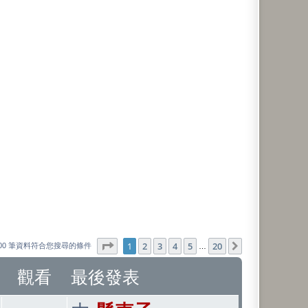
第
1
頁 (共
20
頁)
1
2
3
4
5
20
下一頁
000 筆資料符合您搜尋的條件
…
觀看
最後發表