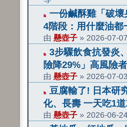
有
一份鹹酥雞「破壞身
新
4階段：用什麼油都
文
由
懸壺子
»
2026-07-07
章
有
3步驟飲食抗發炎、
新
險降29%」高風險
文
由
懸壺子
»
2026-07-03
章
有
豆腐輸了! 日本研
新
化、長壽 一天吃1
文
由
懸壺子
»
2026-06-24
章