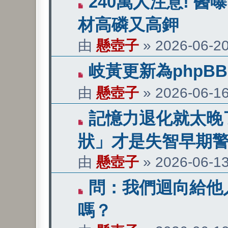
240萬人注意! 
新
材高磷又高鉀
文
由
懸壺子
»
2026-06-20
章
有
岐黃更新為phpBB 
新
由
懸壺子
»
2026-06-16
文
有
記憶力退化就太晚了
章
新
狀」才是失智早期
文
由
懸壺子
»
2026-06-13
章
有
問：我們迴向給他
新
嗎？
文