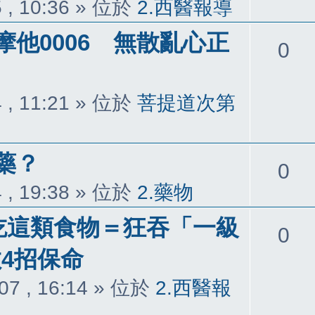
覆
 , 10:36
» 位於
2.西醫報導
他0006 無散亂心正
回
0
覆
 , 11:21
» 位於
菩提道次第
藥？
回
0
 , 19:38
» 位於
2.藥物
覆
愛吃這類食物＝狂吞「一級
回
0
4招保命
覆
07 , 16:14
» 位於
2.西醫報