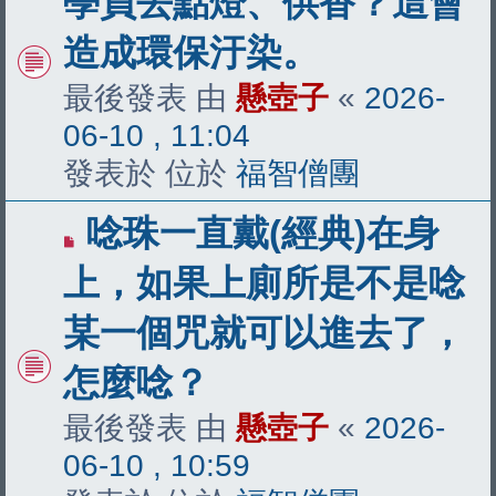
學員去點燈、供香？這會
文
造成環保汙染。
章
最後發表 由
懸壺子
«
2026-
06-10 , 11:04
發表於 位於
福智僧團
有
唸珠一直戴(經典)在身
新
上，如果上廁所是不是唸
文
某一個咒就可以進去了，
章
怎麼唸？
最後發表 由
懸壺子
«
2026-
06-10 , 10:59