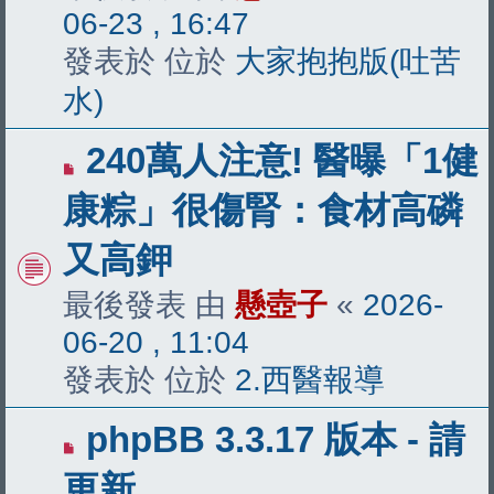
06-23 , 16:47
發表於 位於
大家抱抱版(吐苦
水)
有
240萬人注意! 醫曝「1健
新
康粽」很傷腎：食材高磷
文
又高鉀
章
最後發表 由
懸壺子
«
2026-
06-20 , 11:04
發表於 位於
2.西醫報導
有
phpBB 3.3.17 版本 - 請
新
更新