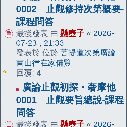
新
0002 止觀修持次第概要-
文
課程問答
章
最後發表 由
懸壺子
«
2026-
07-23 , 21:33
發表於 位於
菩提道次第廣論|
南山律在家備覽
回覆:
4
有
廣論止觀初探・奢摩他
新
0001 止觀要旨總說-課程
文
問答
章
最後發表 由
懸壺子
«
2026-