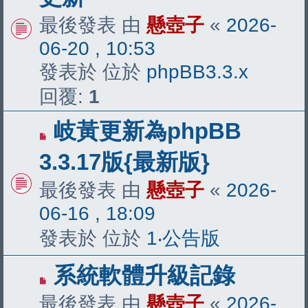
文
最後發表 由
懸壺子
«
2026-
章
06-20 , 10:53
發表於 位於
phpBB3.3.x
回覆:
1
有
岐黃更新為phpBB
新
3.3.17版{最新版}
文
最後發表 由
懸壺子
«
2026-
章
06-16 , 18:09
發表於 位於
1‧公告版
有
系統軟體升級記錄
新
最後發表 由
懸壺子
«
2026-