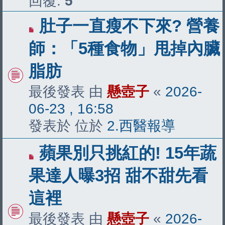
回覆:
5
有
肚子一直瘦不下來? 營養
新
師：「5種食物」甩掉內臟
文
脂肪
章
最後發表 由
懸壺子
«
2026-
06-23 , 16:58
發表於 位於
2.西醫報導
有
蘋果別只挑紅的! 15年蔬
新
果達人曝3招 甜不甜先看
文
這裡
章
最後發表 由
懸壺子
«
2026-