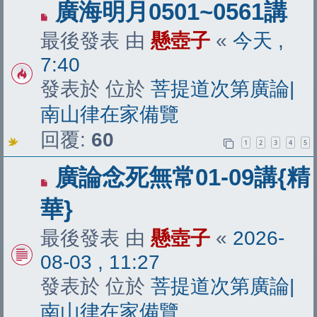
有
廣海明月0501~0561講
新
最後發表 由
懸壺子
«
今天 ,
文
7:40
章
發表於 位於
菩提道次第廣論|
南山律在家備覽
回覆:
60
1
2
3
4
5
有
廣論念死無常01-09講{精
新
華}
文
最後發表 由
懸壺子
«
2026-
章
08-03 , 11:27
發表於 位於
菩提道次第廣論|
南山律在家備覽