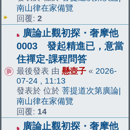
南山律在家備覽
回覆:
2
有
廣論止觀初探・奢摩他
新
0003 發起精進已，意當
文
住禪定-課程問答
章
最後發表 由
懸壺子
«
2026-
07-24 , 11:13
發表於 位於
菩提道次第廣論|
南山律在家備覽
回覆:
14
有
廣論止觀初探・奢摩他