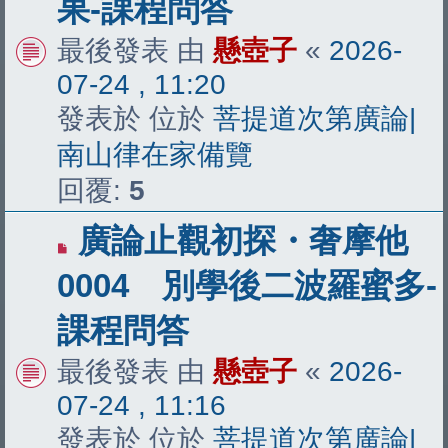
果-課程問答
章
最後發表 由
懸壺子
«
2026-
07-24 , 11:20
發表於 位於
菩提道次第廣論|
南山律在家備覽
回覆:
5
有
廣論止觀初探・奢摩他
新
0004 別學後二波羅蜜多-
文
課程問答
章
最後發表 由
懸壺子
«
2026-
07-24 , 11:16
發表於 位於
菩提道次第廣論|