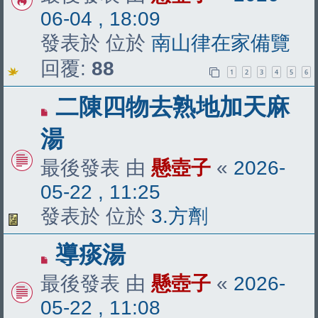
章
06-04 , 18:09
發表於 位於
南山律在家備覽
回覆:
88
1
2
3
4
5
6
有
二陳四物去熟地加天麻
新
湯
文
最後發表 由
懸壺子
«
2026-
章
05-22 , 11:25
發表於 位於
3.方劑
有
導痰湯
新
最後發表 由
懸壺子
«
2026-
文
05-22 , 11:08