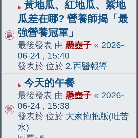
有
黃地瓜、紅地瓜、紫地
新
瓜差在哪? 營養師揭「最
文
強營養冠軍」
章
最後發表 由
懸壺子
«
2026-
06-24 , 15:40
發表於 位於
2.西醫報導
有
今天的午餐
新
最後發表 由
懸壺子
«
2026-
文
06-24 , 15:38
章
發表於 位於
大家抱抱版(吐苦
水)