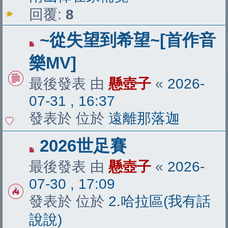
回覆:
8
有
~從失望到希望~[首作音
新
樂MV]
文
最後發表 由
懸壺子
«
2026-
章
07-31 , 16:37
發表於 位於
遠離那落迦
有
2026世足賽
新
最後發表 由
懸壺子
«
2026-
文
07-30 , 17:09
章
發表於 位於
2.哈拉區(我有話
說說)