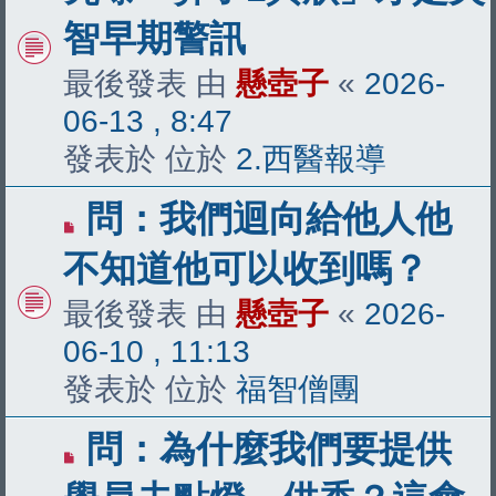
文
智早期警訊
章
最後發表 由
懸壺子
«
2026-
06-13 , 8:47
發表於 位於
2.西醫報導
有
問：我們迴向給他人他
新
不知道他可以收到嗎？
文
最後發表 由
懸壺子
«
2026-
章
06-10 , 11:13
發表於 位於
福智僧團
有
問：為什麼我們要提供
新