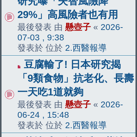
研究曝「失智風險降
文
29%」高風險者也有用
章
最後發表 由
懸壺子
«
2026-
07-03 , 9:38
發表於 位於
2.西醫報導
有
豆腐輸了! 日本研究揭
新
「9類食物」抗老化、長壽
文
一天吃1道就夠
章
最後發表 由
懸壺子
«
2026-
06-24 , 15:48
發表於 位於
2.西醫報導