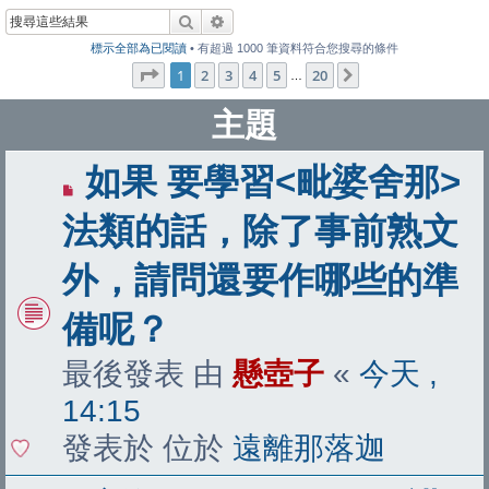
搜尋
進階搜尋
標示全部為已閱讀
• 有超過 1000 筆資料符合您搜尋的條件
第
1
頁 (共
20
頁)
1
2
3
4
5
20
下一頁
…
主題
有
如果 要學習<毗婆舍那>
新
法類的話，除了事前熟文
文
外，請問還要作哪些的準
章
備呢？
最後發表 由
懸壺子
«
今天 ,
14:15
發表於 位於
遠離那落迦