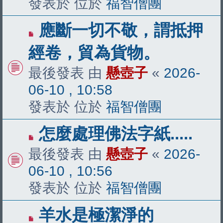
發表於 位於
福智僧團
有
應斷一切不敬，謂抵押
新
經卷，貿為貨物。
文
最後發表 由
懸壺子
«
2026-
章
06-10 , 10:58
發表於 位於
福智僧團
有
怎麼處理佛法字紙.....
新
最後發表 由
懸壺子
«
2026-
文
06-10 , 10:56
章
發表於 位於
福智僧團
有
羊水是極潔淨的