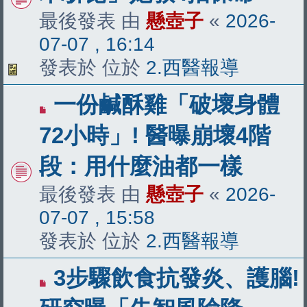
章
最後發表 由
懸壺子
«
2026-
07-07 , 16:14
發表於 位於
2.西醫報導
有
一份鹹酥雞「破壞身體
新
72小時」! 醫曝崩壞4階
文
段：用什麼油都一樣
章
最後發表 由
懸壺子
«
2026-
07-07 , 15:58
發表於 位於
2.西醫報導
有
3步驟飲食抗發炎、護腦!
新