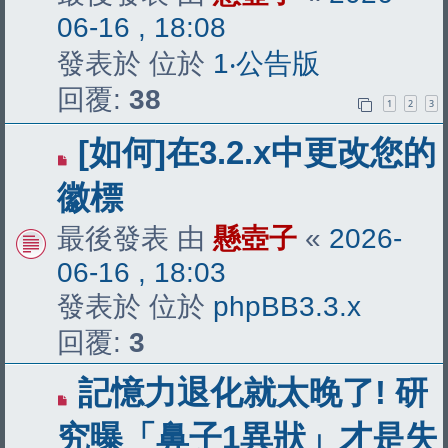
文
06-16 , 18:08
章
發表於 位於
1‧公告版
回覆:
38
1
2
3
有
[如何]在3.2.x中更改您的
新
徽標
文
最後發表 由
懸壺子
«
2026-
章
06-16 , 18:03
發表於 位於
phpBB3.3.x
回覆:
3
有
記憶力退化就太晚了! 研
新
究曝「鼻子1異狀」才是失