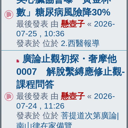
文
數」糖尿病風險降30%
章
最後發表 由
懸壺子
«
2026-
07-25 , 10:36
發表於 位於
2.西醫報導
有
廣論止觀初探・奢摩他
新
0007 解脫繫縛應修止觀-
文
課程問答
章
最後發表 由
懸壺子
«
2026-
07-24 , 11:26
發表於 位於
菩提道次第廣論|
南山律在家備覽