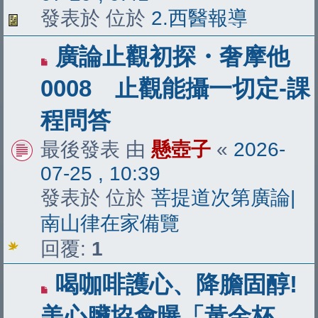
發表於 位於
2.西醫報導
有
廣論止觀初探・奢摩他
新
0008 止觀能攝一切定-課
文
程問答
章
最後發表 由
懸壺子
«
2026-
07-25 , 10:39
發表於 位於
菩提道次第廣論|
南山律在家備覽
回覆:
1
有
喝咖啡護心、降膽固醇!
新
美心臟協會曝「黃金杯