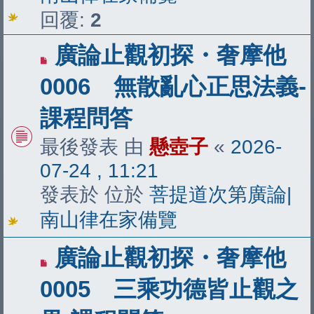
回覆:
2
有
廣論止觀初探・奢摩他
新
0006 無散亂心正思法義-
文
課程問答
章
最後發表 由
懸壺子
«
2026-
07-24 , 11:21
發表於 位於
菩提道次第廣論|
南山律在家備覽
有
廣論止觀初探・奢摩他
新
0005 三乘功德皆止觀之
文