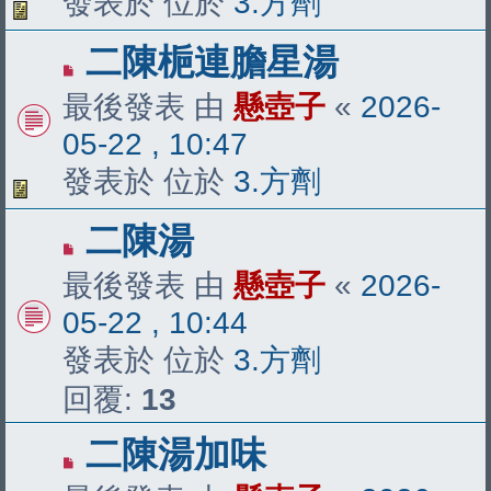
發表於 位於
3.方劑
有
二陳梔連膽星湯
新
最後發表 由
懸壺子
«
2026-
文
05-22 , 10:47
章
發表於 位於
3.方劑
有
二陳湯
新
最後發表 由
懸壺子
«
2026-
文
05-22 , 10:44
章
發表於 位於
3.方劑
回覆:
13
有
二陳湯加味
新