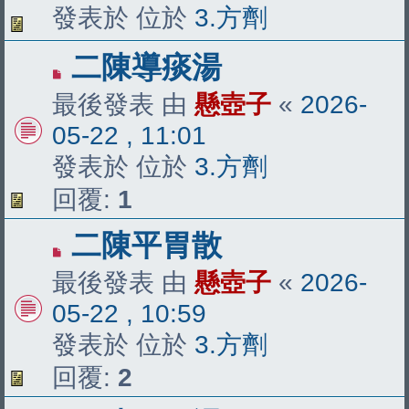
章
發表於 位於
3.方劑
有
二陳導痰湯
新
最後發表 由
懸壺子
«
2026-
文
05-22 , 11:01
章
發表於 位於
3.方劑
回覆:
1
有
二陳平胃散
新
最後發表 由
懸壺子
«
2026-
文
05-22 , 10:59
章
發表於 位於
3.方劑
回覆:
2