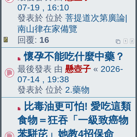
07-19 , 16:10
發表於 位於
菩提道次第廣論|
南山律在家備覽
回覆:
16
1
2
有
懷孕不能吃什麼中藥？
新
最後發表 由
懸壺子
«
2026-
文
07-14 , 19:38
章
發表於 位於
2.藥物
有
比毒油更可怕! 愛吃這類
新
食物＝狂吞「一級致癌物
文
苯駢芘」她教4招保命