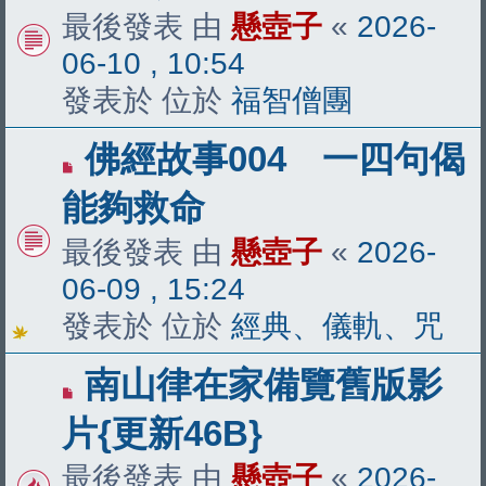
新
最後發表 由
懸壺子
«
2026-
文
06-10 , 10:54
章
發表於 位於
福智僧團
有
佛經故事004 一四句偈
新
能夠救命
文
最後發表 由
懸壺子
«
2026-
章
06-09 , 15:24
發表於 位於
經典、儀軌、咒
有
南山律在家備覽舊版影
新
片{更新46B}
文
最後發表 由
懸壺子
«
2026-