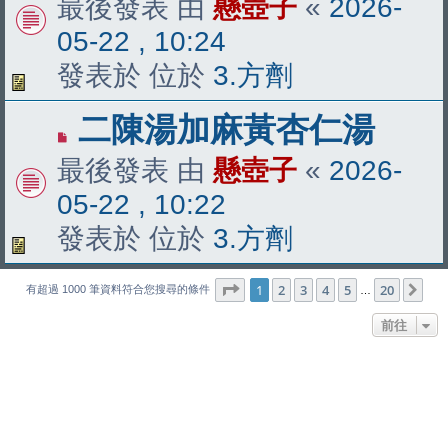
最後發表 由
懸壺子
«
2026-
文
05-22 , 10:24
章
發表於 位於
3.方劑
有
二陳湯加麻黃杏仁湯
新
最後發表 由
懸壺子
«
2026-
文
05-22 , 10:22
章
發表於 位於
3.方劑
第
1
頁 (共
20
頁)
1
2
3
4
5
20
下
有超過 1000 筆資料符合您搜尋的條件
…
前往