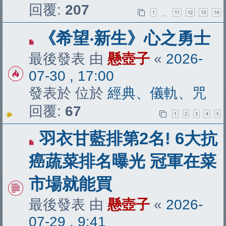
回覆:
207
1
11
12
13
14
…
有
《希望‧新生》心之勇士
新
最後發表 由
懸壺子
«
2026-
文
07-30 , 17:00
章
發表於 位於
經典、儀軌、咒
回覆:
67
1
2
3
4
5
有
羽衣甘藍排第2名! 6大抗
新
癌蔬菜排名曝光 冠軍在菜
文
市場就能買
章
最後發表 由
懸壺子
«
2026-
07-29 , 9:41