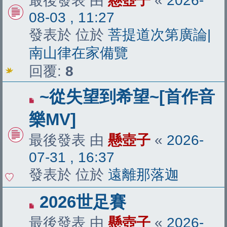
最後發表 由
懸壺子
«
2026-
章
08-03 , 11:27
發表於 位於
菩提道次第廣論|
南山律在家備覽
回覆:
8
有
~從失望到希望~[首作音
新
樂MV]
文
最後發表 由
懸壺子
«
2026-
章
07-31 , 16:37
發表於 位於
遠離那落迦
有
2026世足賽
新
最後發表 由
懸壺子
«
2026-