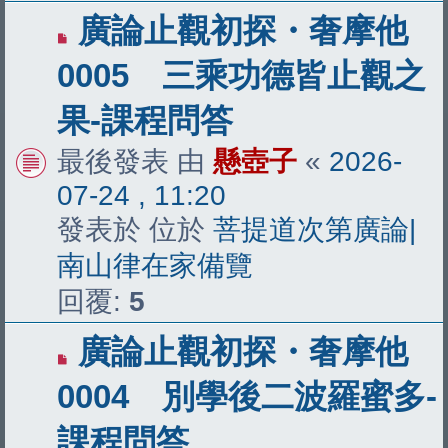
有
廣論止觀初探・奢摩他
新
0005 三乘功德皆止觀之
文
果-課程問答
章
最後發表 由
懸壺子
«
2026-
07-24 , 11:20
發表於 位於
菩提道次第廣論|
南山律在家備覽
回覆:
5
有
廣論止觀初探・奢摩他
新
0004 別學後二波羅蜜多-
文
課程問答