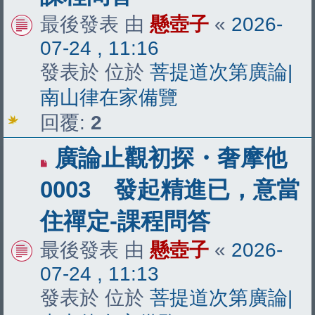
章
最後發表 由
懸壺子
«
2026-
07-24 , 11:16
發表於 位於
菩提道次第廣論|
南山律在家備覽
回覆:
2
有
廣論止觀初探・奢摩他
新
0003 發起精進已，意當
文
住禪定-課程問答
章
最後發表 由
懸壺子
«
2026-
07-24 , 11:13
發表於 位於
菩提道次第廣論|