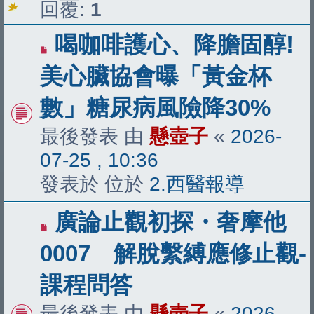
回覆:
1
有
喝咖啡護心、降膽固醇!
新
美心臟協會曝「黃金杯
文
數」糖尿病風險降30%
章
最後發表 由
懸壺子
«
2026-
07-25 , 10:36
發表於 位於
2.西醫報導
有
廣論止觀初探・奢摩他
新
0007 解脫繫縛應修止觀-
文
課程問答
章
最後發表 由
懸壺子
«
2026-