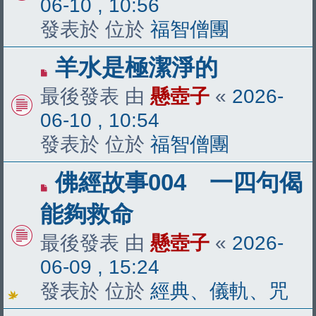
06-10 , 10:56
章
發表於 位於
福智僧團
有
羊水是極潔淨的
新
最後發表 由
懸壺子
«
2026-
文
06-10 , 10:54
章
發表於 位於
福智僧團
有
佛經故事004 一四句偈
新
能夠救命
文
最後發表 由
懸壺子
«
2026-
章
06-09 , 15:24
發表於 位於
經典、儀軌、咒