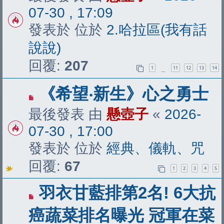
文
07-30 , 17:09
章
發表於 位於
2.哈拉區(我有話
說說)
回覆:
207
1
11
12
13
14
…
有
《希望‧新生》心之勇士
新
最後發表 由
懸壺子
«
2026-
文
07-30 , 17:00
章
發表於 位於
經典、儀軌、咒
回覆:
67
1
2
3
4
5
有
羽衣甘藍排第2名! 6大抗
新
癌蔬菜排名曝光 冠軍在菜