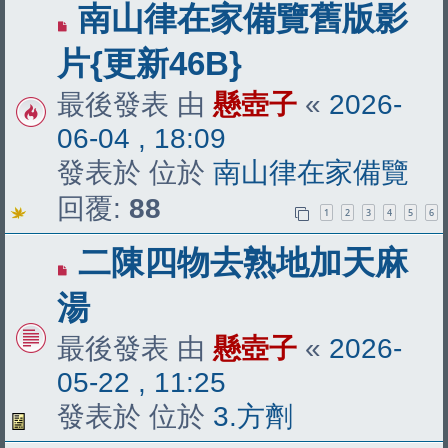
有
南山律在家備覽舊版影
新
片{更新46B}
文
最後發表 由
懸壺子
«
2026-
章
06-04 , 18:09
發表於 位於
南山律在家備覽
回覆:
88
1
2
3
4
5
6
有
二陳四物去熟地加天麻
新
湯
文
最後發表 由
懸壺子
«
2026-
章
05-22 , 11:25
發表於 位於
3.方劑