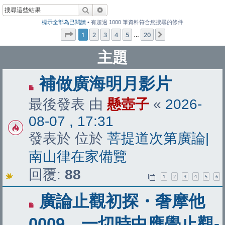
搜尋
進階搜尋
標示全部為已閱讀
• 有超過 1000 筆資料符合您搜尋的條件
第
1
頁 (共
20
頁)
1
2
3
4
5
20
下一頁
…
主題
有
補做廣海明月影片
新
最後發表 由
懸壺子
«
2026-
文
08-07 , 17:31
章
發表於 位於
菩提道次第廣論|
南山律在家備覽
回覆:
88
1
2
3
4
5
6
有
廣論止觀初探・奢摩他
新
0009 一切時中應學止觀-