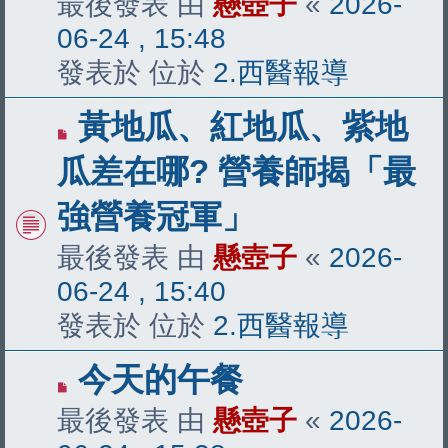
最後發表 由
懸壺子
«
2026-
06-24 , 15:48
發表於 位於
2.西醫報導
有
黃地瓜、紅地瓜、紫地
新
瓜差在哪? 營養師揭「最
文
強營養冠軍」
章
最後發表 由
懸壺子
«
2026-
06-24 , 15:40
發表於 位於
2.西醫報導
有
今天的午餐
新
最後發表 由
懸壺子
«
2026-
文