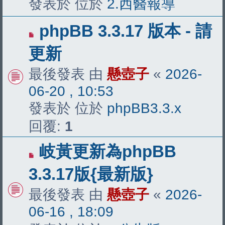
發表於 位於
2.西醫報導
有
phpBB 3.3.17 版本 - 請
新
更新
文
最後發表 由
懸壺子
«
2026-
章
06-20 , 10:53
發表於 位於
phpBB3.3.x
回覆:
1
有
岐黃更新為phpBB
新
3.3.17版{最新版}
文
最後發表 由
懸壺子
«
2026-
章
06-16 , 18:09