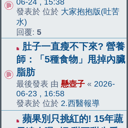
06-24 , 15:38
章
發表於 位於
大家抱抱版(吐苦
水)
回覆:
5
有
肚子一直瘦不下來? 營養
新
師：「5種食物」甩掉內臟
文
脂肪
章
最後發表 由
懸壺子
«
2026-
06-23 , 16:58
發表於 位於
2.西醫報導
有
蘋果別只挑紅的! 15年蔬
新