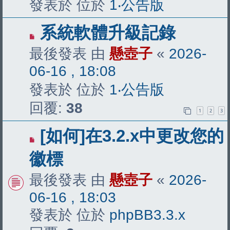
發表於 位於
1‧公告版
有
系統軟體升級記錄
新
最後發表 由
懸壺子
«
2026-
文
06-16 , 18:08
章
發表於 位於
1‧公告版
回覆:
38
1
2
3
有
[如何]在3.2.x中更改您的
新
徽標
文
最後發表 由
懸壺子
«
2026-
章
06-16 , 18:03
發表於 位於
phpBB3.3.x