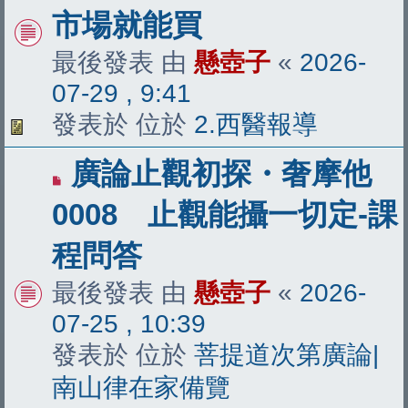
文
市場就能買
章
最後發表 由
懸壺子
«
2026-
07-29 , 9:41
發表於 位於
2.西醫報導
有
廣論止觀初探・奢摩他
新
0008 止觀能攝一切定-課
文
程問答
章
最後發表 由
懸壺子
«
2026-
07-25 , 10:39
發表於 位於
菩提道次第廣論|
南山律在家備覽