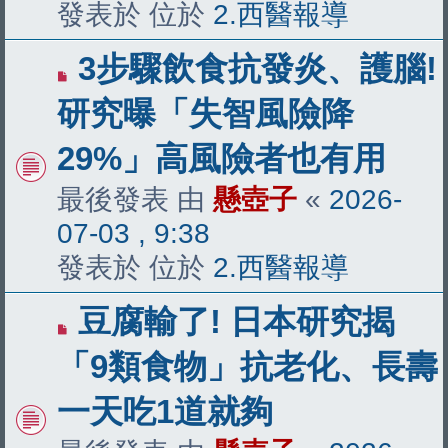
發表於 位於
2.西醫報導
有
3步驟飲食抗發炎、護腦!
新
研究曝「失智風險降
文
29%」高風險者也有用
章
最後發表 由
懸壺子
«
2026-
07-03 , 9:38
發表於 位於
2.西醫報導
有
豆腐輸了! 日本研究揭
新
「9類食物」抗老化、長壽
文
一天吃1道就夠
章