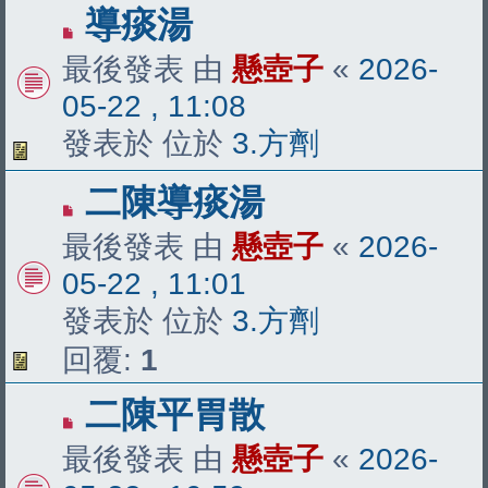
有
導痰湯
新
最後發表 由
懸壺子
«
2026-
文
05-22 , 11:08
章
發表於 位於
3.方劑
有
二陳導痰湯
新
最後發表 由
懸壺子
«
2026-
文
05-22 , 11:01
章
發表於 位於
3.方劑
回覆:
1
有
二陳平胃散
新
最後發表 由
懸壺子
«
2026-
文