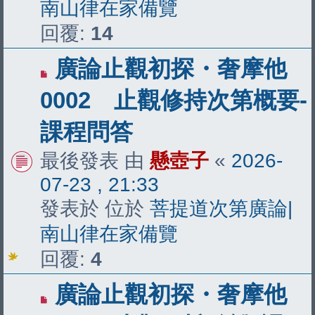
南山律在家備覽
回覆:
14
有
廣論止觀初探・奢摩他
新
0002 止觀修持次第概要-
文
課程問答
章
最後發表 由
懸壺子
«
2026-
07-23 , 21:33
發表於 位於
菩提道次第廣論|
南山律在家備覽
回覆:
4
有
廣論止觀初探・奢摩他