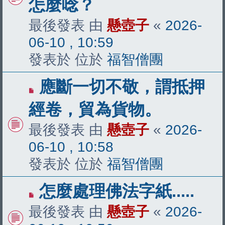
怎麼唸？
最後發表 由
懸壺子
«
2026-
06-10 , 10:59
發表於 位於
福智僧團
有
應斷一切不敬，謂抵押
新
經卷，貿為貨物。
文
最後發表 由
懸壺子
«
2026-
章
06-10 , 10:58
發表於 位於
福智僧團
有
怎麼處理佛法字紙.....
新
最後發表 由
懸壺子
«
2026-
文