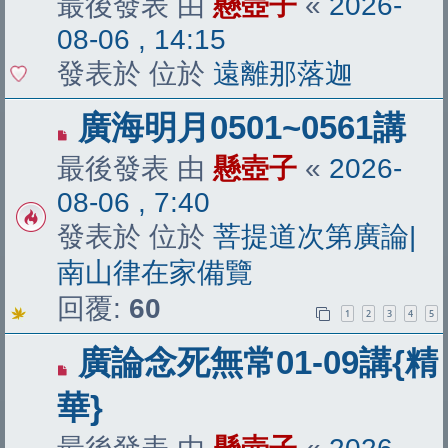
最後發表 由
懸壺子
«
2026-
08-06 , 14:15
發表於 位於
遠離那落迦
有
廣海明月0501~0561講
新
最後發表 由
懸壺子
«
2026-
文
08-06 , 7:40
章
發表於 位於
菩提道次第廣論|
南山律在家備覽
回覆:
60
1
2
3
4
5
有
廣論念死無常01-09講{精
新
華}
文