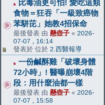
有
比毒油更可怕! 愛吃這類
新
食物＝狂吞「一級致癌物
文
苯駢芘」她教4招保命
章
最後發表 由
懸壺子
«
2026-
07-07 , 16:14
發表於 位於
2.西醫報導
有
一份鹹酥雞「破壞身體
新
72小時」! 醫曝崩壞4階
文
段：用什麼油都一樣
章
最後發表 由
懸壺子
«
2026-
07-07 , 15:58