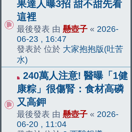
果達人曝3招 甜不甜先看
文
這裡
章
最後發表 由
懸壺子
«
2026-
06-23 , 16:47
發表於 位於
大家抱抱版(吐苦
水)
有
240萬人注意! 醫曝「1健
新
康粽」很傷腎：食材高磷
文
又高鉀
章
最後發表 由
懸壺子
«
2026-
06-20 , 11:04