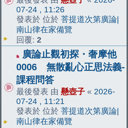
07-24 , 11:26
發表於 位於
菩提道次第廣論|
南山律在家備覽
回覆:
2
有
廣論止觀初探・奢摩他
新
0006 無散亂心正思法義-
文
課程問答
章
最後發表 由
懸壺子
«
2026-
07-24 , 11:21
發表於 位於
菩提道次第廣論|
南山律在家備覽