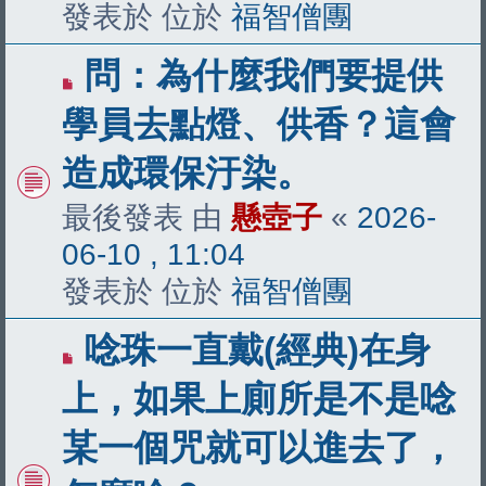
發表於 位於
福智僧團
有
問：為什麼我們要提供
新
學員去點燈、供香？這會
文
造成環保汙染。
章
最後發表 由
懸壺子
«
2026-
06-10 , 11:04
發表於 位於
福智僧團
有
唸珠一直戴(經典)在身
新
上，如果上廁所是不是唸
文
某一個咒就可以進去了，
章