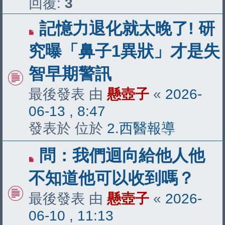
回覆:
3
有
記憶力退化就太晚了! 研
新
究曝「鼻子1異狀」才是失
文
智早期警訊
章
最後發表 由
懸壺子
«
2026-
06-13 , 8:47
發表於 位於
2.西醫報導
有
問：我們迴向給他人他
新
不知道他可以收到嗎？
文
最後發表 由
懸壺子
«
2026-
章
06-10 , 11:13