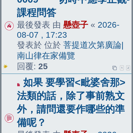
文
課程問答
章
最後發表 由
懸壺子
«
2026-
08-07 , 17:23
發表於 位於
菩提道次第廣論|
南山律在家備覽
回覆:
25
1
2
有
如果 要學習<毗婆舍那>
新
法類的話，除了事前熟文
文
外，請問還要作哪些的準
章
備呢？