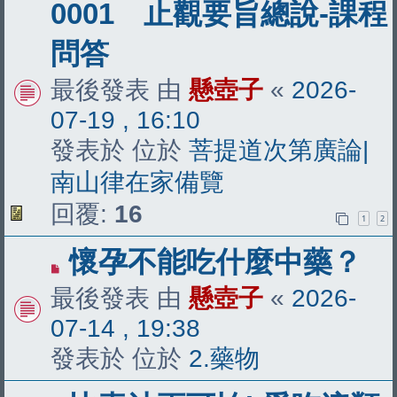
新
0001 止觀要旨總說-課程
文
問答
章
最後發表 由
懸壺子
«
2026-
07-19 , 16:10
發表於 位於
菩提道次第廣論|
南山律在家備覽
回覆:
16
1
2
有
懷孕不能吃什麼中藥？
新
最後發表 由
懸壺子
«
2026-
文
07-14 , 19:38
章
發表於 位於
2.藥物