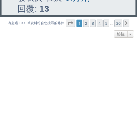
回覆:
13
第
1
頁 (共
20
頁)
1
2
3
4
5
20
下
有超過 1000 筆資料符合您搜尋的條件
…
前往