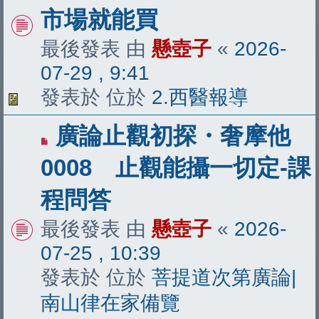
文
市場就能買
章
最後發表 由
懸壺子
«
2026-
07-29 , 9:41
發表於 位於
2.西醫報導
有
廣論止觀初探・奢摩他
新
0008 止觀能攝一切定-課
文
程問答
章
最後發表 由
懸壺子
«
2026-
07-25 , 10:39
發表於 位於
菩提道次第廣論|
南山律在家備覽