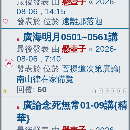
最後發表 由
懸壺子
«
2026-
08-06 , 14:15
發表於 位於
遠離那落迦
有
廣海明月0501~0561講
新
最後發表 由
懸壺子
«
2026-
文
08-06 , 7:40
章
發表於 位於
菩提道次第廣論|
南山律在家備覽
回覆:
60
1
2
3
4
5
有
廣論念死無常01-09講{精
新
華}
文