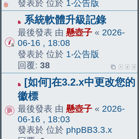
發表於 位於
1‧公告版
有
系統軟體升級記錄
新
最後發表 由
懸壺子
«
2026-
文
06-16 , 18:08
章
發表於 位於
1‧公告版
回覆:
38
1
2
3
有
[如何]在3.2.x中更改您的
新
徽標
文
最後發表 由
懸壺子
«
2026-
章
06-16 , 18:03
發表於 位於
phpBB3.3.x