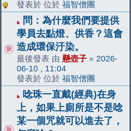
發表於 位於
福智僧團
有
問：為什麼我們要提供
新
學員去點燈、供香？這會
文
造成環保汙染。
章
最後發表 由
懸壺子
«
2026-
06-10 , 11:04
發表於 位於
福智僧團
有
唸珠一直戴(經典)在身
新
上，如果上廁所是不是唸
文
某一個咒就可以進去了，
章