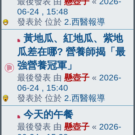
最後發表 由
懸壺子
«
2026-
06-24 , 15:48
發表於 位於
2.西醫報導
有
黃地瓜、紅地瓜、紫地
新
瓜差在哪? 營養師揭「最
文
強營養冠軍」
章
最後發表 由
懸壺子
«
2026-
06-24 , 15:40
發表於 位於
2.西醫報導
有
今天的午餐
新
最後發表 由
懸壺子
«
2026-
文