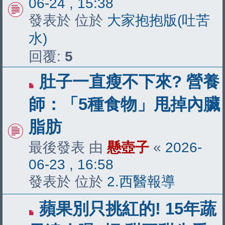
06-24 , 15:38
章
發表於 位於
大家抱抱版(吐苦
水)
回覆:
5
有
肚子一直瘦不下來? 營養
新
師：「5種食物」甩掉內臟
文
脂肪
章
最後發表 由
懸壺子
«
2026-
06-23 , 16:58
發表於 位於
2.西醫報導
有
蘋果別只挑紅的! 15年蔬
新