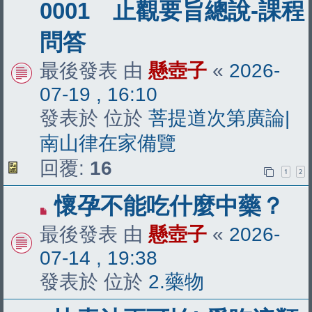
新
0001 止觀要旨總說-課程
文
問答
章
最後發表 由
懸壺子
«
2026-
07-19 , 16:10
發表於 位於
菩提道次第廣論|
南山律在家備覽
回覆:
16
1
2
有
懷孕不能吃什麼中藥？
新
最後發表 由
懸壺子
«
2026-
文
07-14 , 19:38
章
發表於 位於
2.藥物