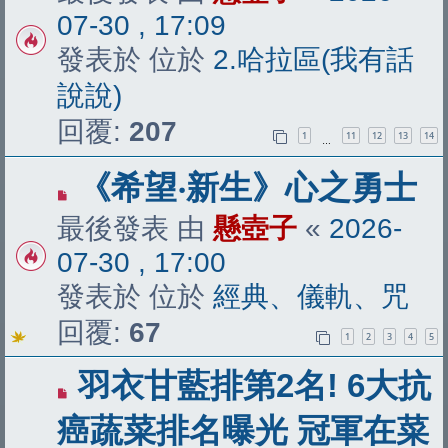
文
07-30 , 17:09
章
發表於 位於
2.哈拉區(我有話
說說)
回覆:
207
1
11
12
13
14
…
有
《希望‧新生》心之勇士
新
最後發表 由
懸壺子
«
2026-
文
07-30 , 17:00
章
發表於 位於
經典、儀軌、咒
回覆:
67
1
2
3
4
5
有
羽衣甘藍排第2名! 6大抗
新
癌蔬菜排名曝光 冠軍在菜