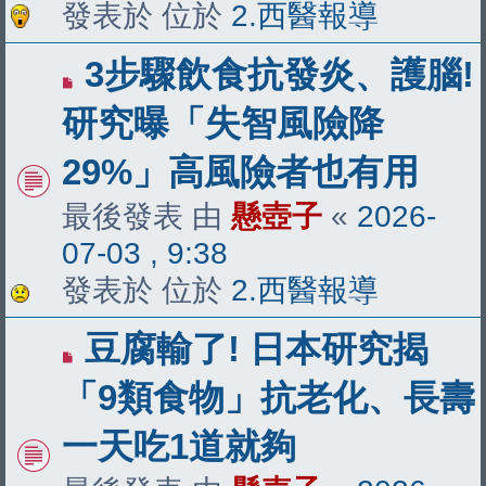
發表於 位於
2.西醫報導
有
3步驟飲食抗發炎、護腦!
新
研究曝「失智風險降
文
29%」高風險者也有用
章
最後發表 由
懸壺子
«
2026-
07-03 , 9:38
發表於 位於
2.西醫報導
有
豆腐輸了! 日本研究揭
新
「9類食物」抗老化、長壽
文
一天吃1道就夠
章