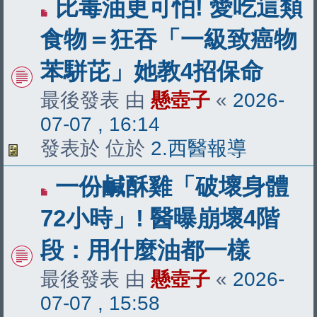
有
比毒油更可怕! 愛吃這類
新
食物＝狂吞「一級致癌物
文
苯駢芘」她教4招保命
章
最後發表 由
懸壺子
«
2026-
07-07 , 16:14
發表於 位於
2.西醫報導
有
一份鹹酥雞「破壞身體
新
72小時」! 醫曝崩壞4階
文
段：用什麼油都一樣
章
最後發表 由
懸壺子
«
2026-
07-07 , 15:58