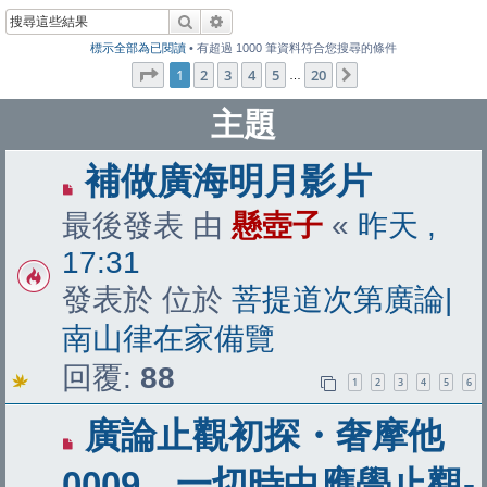
搜尋
進階搜尋
標示全部為已閱讀
• 有超過 1000 筆資料符合您搜尋的條件
第
1
頁 (共
20
頁)
1
2
3
4
5
20
下一頁
…
主題
有
補做廣海明月影片
新
最後發表 由
懸壺子
«
昨天 ,
文
17:31
章
發表於 位於
菩提道次第廣論|
南山律在家備覽
回覆:
88
1
2
3
4
5
6
有
廣論止觀初探・奢摩他
新
0009 一切時中應學止觀-