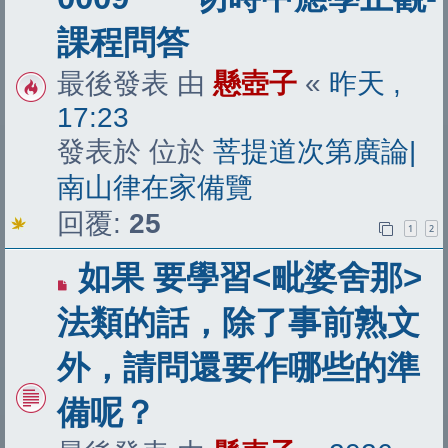
文
課程問答
章
最後發表 由
懸壺子
«
昨天 ,
17:23
發表於 位於
菩提道次第廣論|
南山律在家備覽
回覆:
25
1
2
有
如果 要學習<毗婆舍那>
新
法類的話，除了事前熟文
文
外，請問還要作哪些的準
章
備呢？