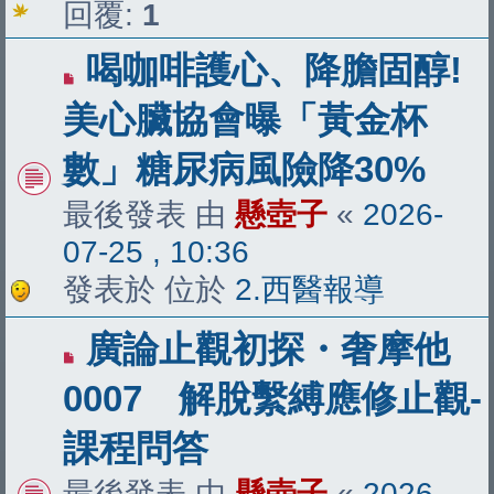
回覆:
1
有
喝咖啡護心、降膽固醇!
新
美心臟協會曝「黃金杯
文
數」糖尿病風險降30%
章
最後發表 由
懸壺子
«
2026-
07-25 , 10:36
發表於 位於
2.西醫報導
有
廣論止觀初探・奢摩他
新
0007 解脫繫縛應修止觀-
文
課程問答
章
最後發表 由
懸壺子
«
2026-