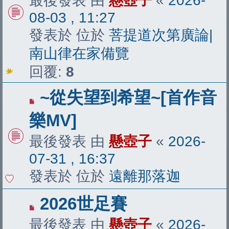
最後發表 由
懸壺子
«
2026-
章
08-03 , 11:27
發表於 位於
菩提道次第廣論|
南山律在家備覽
回覆:
8
有
~從失望到希望~[首作音
新
樂MV]
文
最後發表 由
懸壺子
«
2026-
章
07-31 , 16:37
發表於 位於
遠離那落迦
有
2026世足賽
新
最後發表 由
懸壺子
«
2026-