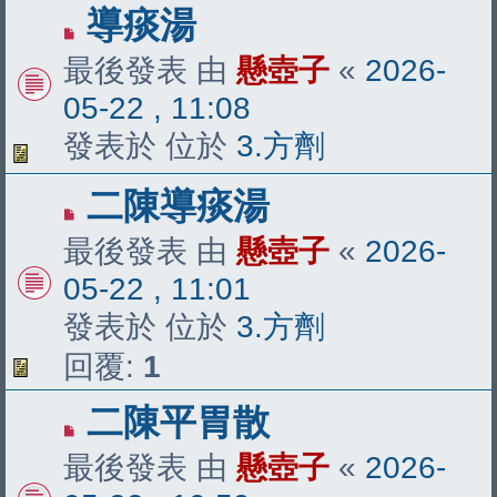
有
導痰湯
新
最後發表 由
懸壺子
«
2026-
文
05-22 , 11:08
章
發表於 位於
3.方劑
有
二陳導痰湯
新
最後發表 由
懸壺子
«
2026-
文
05-22 , 11:01
章
發表於 位於
3.方劑
回覆:
1
有
二陳平胃散
新
最後發表 由
懸壺子
«
2026-
文