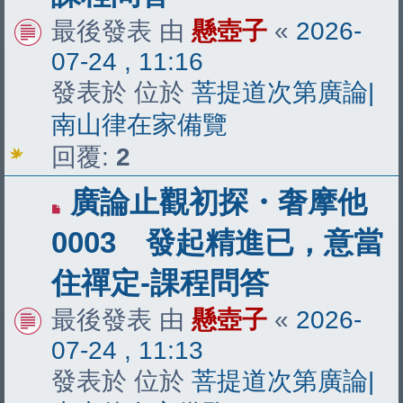
章
最後發表 由
懸壺子
«
2026-
07-24 , 11:16
發表於 位於
菩提道次第廣論|
南山律在家備覽
回覆:
2
有
廣論止觀初探・奢摩他
新
0003 發起精進已，意當
文
住禪定-課程問答
章
最後發表 由
懸壺子
«
2026-
07-24 , 11:13
發表於 位於
菩提道次第廣論|