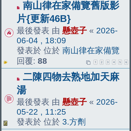
有
南山律在家備覽舊版影
新
片{更新46B}
文
最後發表 由
懸壺子
«
2026-
章
06-04 , 18:09
發表於 位於
南山律在家備覽
回覆:
88
1
2
3
4
5
6
有
二陳四物去熟地加天麻
新
湯
文
最後發表 由
懸壺子
«
2026-
章
05-22 , 11:25
發表於 位於
3.方劑