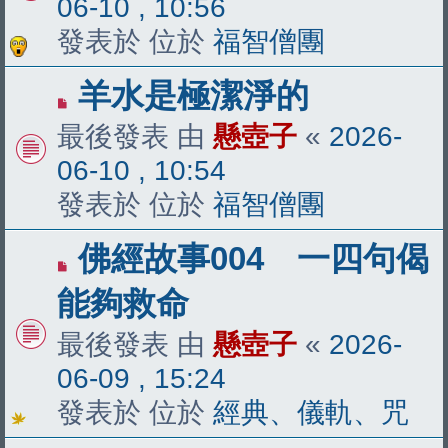
06-10 , 10:56
章
發表於 位於
福智僧團
有
羊水是極潔淨的
新
最後發表 由
懸壺子
«
2026-
文
06-10 , 10:54
章
發表於 位於
福智僧團
有
佛經故事004 一四句偈
新
能夠救命
文
最後發表 由
懸壺子
«
2026-
章
06-09 , 15:24
發表於 位於
經典、儀軌、咒