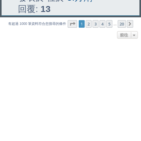
回覆:
13
第
1
頁 (共
20
頁)
1
2
3
4
5
20
下
有超過 1000 筆資料符合您搜尋的條件
…
前往