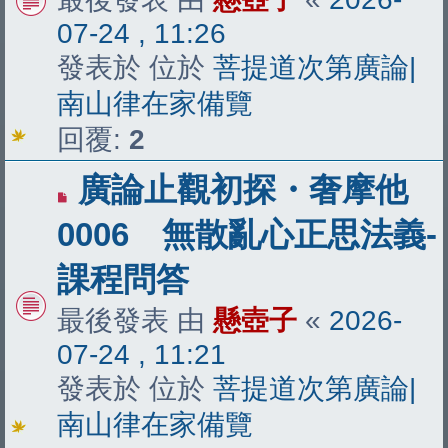
07-24 , 11:26
發表於 位於
菩提道次第廣論|
南山律在家備覽
回覆:
2
有
廣論止觀初探・奢摩他
新
0006 無散亂心正思法義-
文
課程問答
章
最後發表 由
懸壺子
«
2026-
07-24 , 11:21
發表於 位於
菩提道次第廣論|
南山律在家備覽