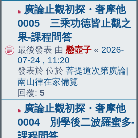
有
廣論止觀初探・奢摩他
新
0005 三乘功德皆止觀之
文
果-課程問答
章
最後發表 由
懸壺子
«
2026-
07-24 , 11:20
發表於 位於
菩提道次第廣論|
南山律在家備覽
回覆:
5
有
廣論止觀初探・奢摩他
新
0004 別學後二波羅蜜多-
文
課程問答