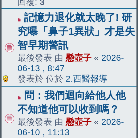
回覆:
3
有
記憶力退化就太晚了! 研
新
究曝「鼻子1異狀」才是失
文
智早期警訊
章
最後發表 由
懸壺子
«
2026-
06-13 , 8:47
發表於 位於
2.西醫報導
有
問：我們迴向給他人他
新
不知道他可以收到嗎？
文
最後發表 由
懸壺子
«
2026-
章
06-10 , 11:13