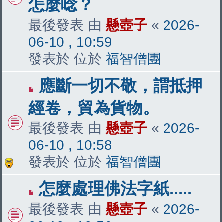
怎麼唸？
最後發表 由
懸壺子
«
2026-
06-10 , 10:59
發表於 位於
福智僧團
有
應斷一切不敬，謂抵押
新
經卷，貿為貨物。
文
最後發表 由
懸壺子
«
2026-
章
06-10 , 10:58
發表於 位於
福智僧團
有
怎麼處理佛法字紙.....
新
最後發表 由
懸壺子
«
2026-
文