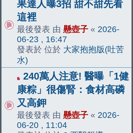
果達人曝3招 甜不甜先看
文
這裡
章
最後發表 由
懸壺子
«
2026-
06-23 , 16:47
發表於 位於
大家抱抱版(吐苦
水)
有
240萬人注意! 醫曝「1健
新
康粽」很傷腎：食材高磷
文
又高鉀
章
最後發表 由
懸壺子
«
2026-
06-20 , 11:04