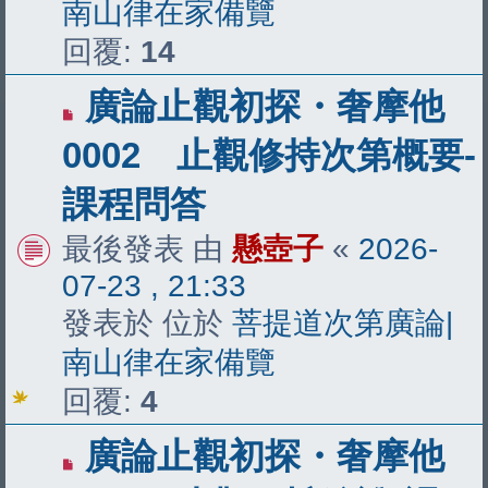
南山律在家備覽
回覆:
14
有
廣論止觀初探・奢摩他
新
0002 止觀修持次第概要-
文
課程問答
章
最後發表 由
懸壺子
«
2026-
07-23 , 21:33
發表於 位於
菩提道次第廣論|
南山律在家備覽
回覆:
4
有
廣論止觀初探・奢摩他