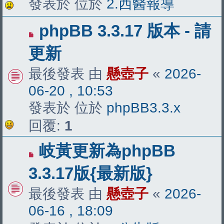
發表於 位於
2.西醫報導
有
phpBB 3.3.17 版本 - 請
新
更新
文
最後發表 由
懸壺子
«
2026-
章
06-20 , 10:53
發表於 位於
phpBB3.3.x
回覆:
1
有
岐黃更新為phpBB
新
3.3.17版{最新版}
文
最後發表 由
懸壺子
«
2026-
章
06-16 , 18:09