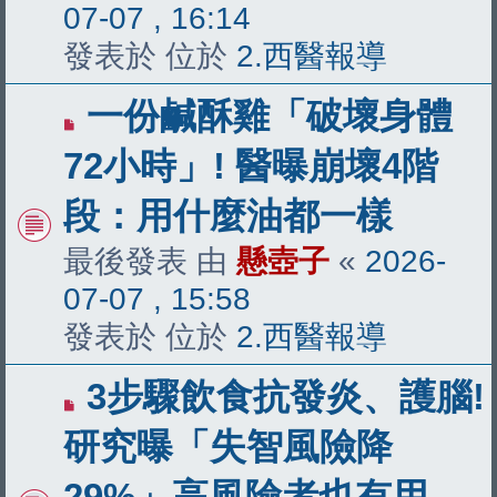
07-07 , 16:14
發表於 位於
2.西醫報導
有
一份鹹酥雞「破壞身體
新
72小時」! 醫曝崩壞4階
文
段：用什麼油都一樣
章
最後發表 由
懸壺子
«
2026-
07-07 , 15:58
發表於 位於
2.西醫報導
有
3步驟飲食抗發炎、護腦!
新
研究曝「失智風險降
文
29%」高風險者也有用