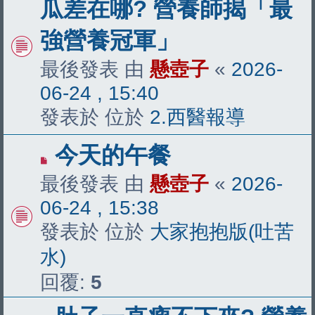
瓜差在哪? 營養師揭「最
文
強營養冠軍」
章
最後發表 由
懸壺子
«
2026-
06-24 , 15:40
發表於 位於
2.西醫報導
有
今天的午餐
新
最後發表 由
懸壺子
«
2026-
文
06-24 , 15:38
章
發表於 位於
大家抱抱版(吐苦
水)
回覆:
5
有