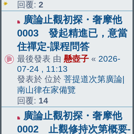
回覆:
2
有
廣論止觀初探・奢摩他
新
0003 發起精進已，意當
文
住禪定-課程問答
章
最後發表 由
懸壺子
«
2026-
07-24 , 11:13
發表於 位於
菩提道次第廣論|
南山律在家備覽
回覆:
14
有
廣論止觀初探・奢摩他
新
0002 止觀修持次第概要-