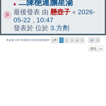
有
二陳梔連膽星湯
新
最後發表 由
懸壺子
«
2026-
文
05-22 , 10:47
章
發表於 位於
3.方劑
第
1
頁 (共
20
頁)
1
2
3
4
5
20
下
有超過 1000 筆資料符合您搜尋的條件
…
前往