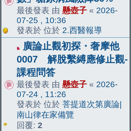
章
最後發表 由
懸壺子
«
2026-
07-25 , 10:36
發表於 位於
2.西醫報導
有
廣論止觀初探・奢摩他
新
0007 解脫繫縛應修止觀-
文
課程問答
章
最後發表 由
懸壺子
«
2026-
07-24 , 11:26
發表於 位於
菩提道次第廣論|
南山律在家備覽
回覆:
2