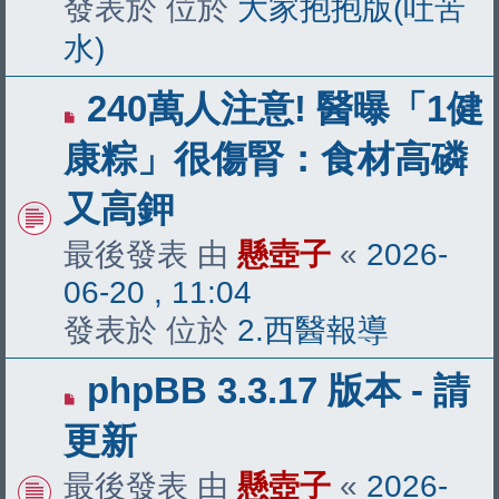
發表於 位於
大家抱抱版(吐苦
水)
有
240萬人注意! 醫曝「1健
新
康粽」很傷腎：食材高磷
文
又高鉀
章
最後發表 由
懸壺子
«
2026-
06-20 , 11:04
發表於 位於
2.西醫報導
有
phpBB 3.3.17 版本 - 請
新
更新
文
最後發表 由
懸壺子
«
2026-