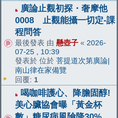
有
廣論止觀初探・奢摩他
新
0008 止觀能攝一切定-課
文
程問答
章
最後發表 由
懸壺子
«
2026-
07-25 , 10:39
發表於 位於
菩提道次第廣論|
南山律在家備覽
回覆:
1
有
喝咖啡護心、降膽固醇!
新
美心臟協會曝「黃金杯
文
數」糖尿病風險降30%