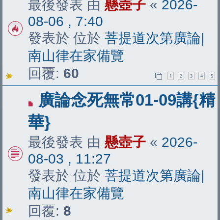
最後發表 由
懸壺子
«
2026-
文
08-06 , 7:40
章
發表於 位於
菩提道次第廣論|
南山律在家備覽
回覆:
60
1
2
3
4
5
有
廣論念死無常01-09講{精
新
華}
文
最後發表 由
懸壺子
«
2026-
章
08-03 , 11:27
發表於 位於
菩提道次第廣論|
南山律在家備覽
回覆:
8