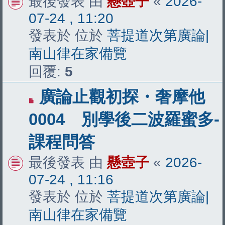
最後發表 由
懸壺子
«
2026-
07-24 , 11:20
發表於 位於
菩提道次第廣論|
南山律在家備覽
回覆:
5
有
廣論止觀初探・奢摩他
新
0004 別學後二波羅蜜多-
文
課程問答
章
最後發表 由
懸壺子
«
2026-
07-24 , 11:16
發表於 位於
菩提道次第廣論|
南山律在家備覽