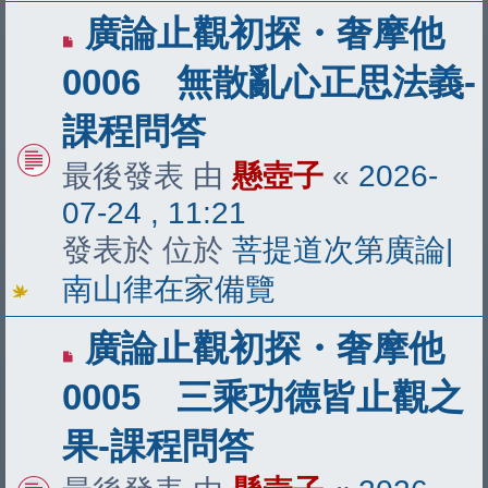
有
廣論止觀初探・奢摩他
新
0006 無散亂心正思法義-
文
課程問答
章
最後發表 由
懸壺子
«
2026-
07-24 , 11:21
發表於 位於
菩提道次第廣論|
南山律在家備覽
有
廣論止觀初探・奢摩他
新
0005 三乘功德皆止觀之
文
果-課程問答
章