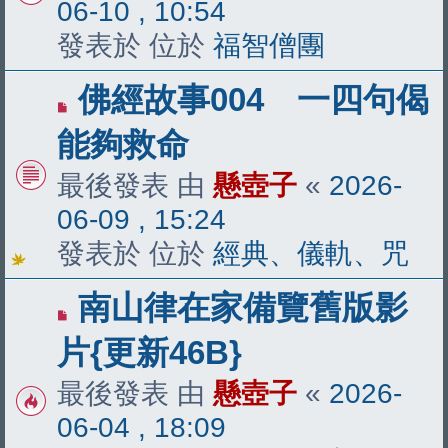
文
06-10 , 10:54
章
發表於 位於
福智僧團
有
佛經故事004 一四句偈
新
能夠救命
文
最後發表 由
懸壺子
«
2026-
章
06-09 , 15:24
發表於 位於
經典、儀軌、咒
有
南山律在家備覽舊版影
新
片{更新46B}
文
最後發表 由
懸壺子
«
2026-
章
06-04 , 18:09