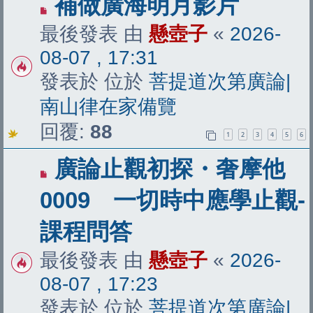
有
補做廣海明月影片
新
最後發表 由
懸壺子
«
2026-
文
08-07 , 17:31
章
發表於 位於
菩提道次第廣論|
南山律在家備覽
回覆:
88
1
2
3
4
5
6
有
廣論止觀初探・奢摩他
新
0009 一切時中應學止觀-
文
課程問答
章
最後發表 由
懸壺子
«
2026-
08-07 , 17:23
發表於 位於
菩提道次第廣論|