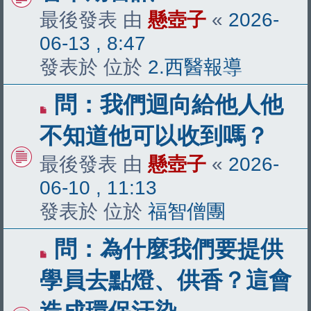
章
最後發表 由
懸壺子
«
2026-
06-13 , 8:47
發表於 位於
2.西醫報導
有
問：我們迴向給他人他
新
不知道他可以收到嗎？
文
最後發表 由
懸壺子
«
2026-
章
06-10 , 11:13
發表於 位於
福智僧團
有
問：為什麼我們要提供
新
學員去點燈、供香？這會
文