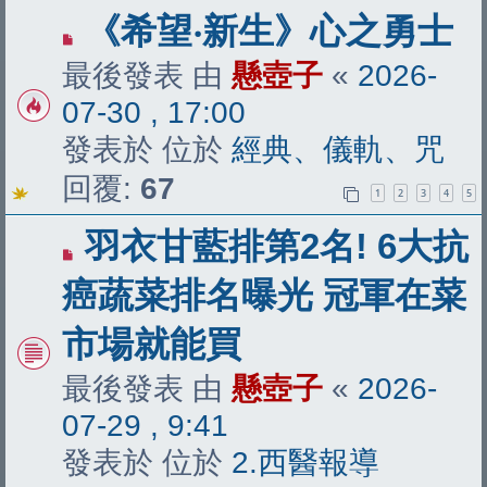
有
《希望‧新生》心之勇士
新
最後發表 由
懸壺子
«
2026-
文
07-30 , 17:00
章
發表於 位於
經典、儀軌、咒
回覆:
67
1
2
3
4
5
有
羽衣甘藍排第2名! 6大抗
新
癌蔬菜排名曝光 冠軍在菜
文
市場就能買
章
最後發表 由
懸壺子
«
2026-
07-29 , 9:41
發表於 位於
2.西醫報導