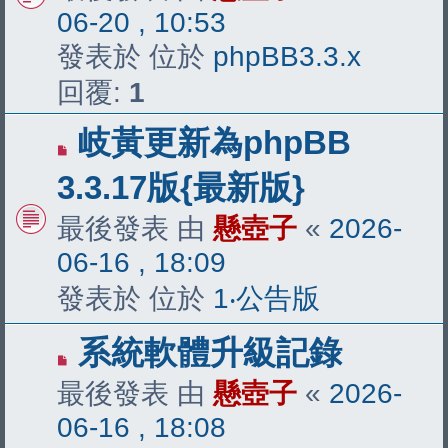
章
06-20 , 10:53
發表於 位於
phpBB3.3.x
回覆:
1
有
岐黃更新為phpBB
新
3.3.17版{最新版}
文
最後發表 由
懸壺子
«
2026-
章
06-16 , 18:09
發表於 位於
1‧公告版
有
系統軟體升級記錄
新
最後發表 由
懸壺子
«
2026-
文
06-16 , 18:08