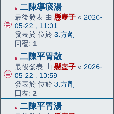
有
二陳導痰湯
新
最後發表 由
懸壺子
«
2026-
文
05-22 , 11:01
章
發表於 位於
3.方劑
回覆:
1
有
二陳平胃散
新
最後發表 由
懸壺子
«
2026-
文
05-22 , 10:59
章
發表於 位於
3.方劑
回覆:
2
有
二陳平胃湯
新