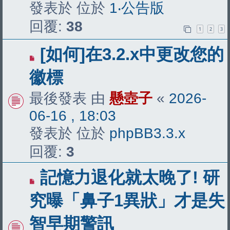
章
發表於 位於
1‧公告版
回覆:
38
1
2
3
有
[如何]在3.2.x中更改您的
新
徽標
文
最後發表 由
懸壺子
«
2026-
章
06-16 , 18:03
發表於 位於
phpBB3.3.x
回覆:
3
有
記憶力退化就太晚了! 研
新
究曝「鼻子1異狀」才是失
文
智早期警訊