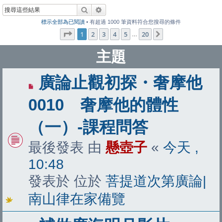
搜尋
進階搜尋
標示全部為已閱讀
• 有超過 1000 筆資料符合您搜尋的條件
第
1
頁 (共
20
頁)
1
2
3
4
5
20
下一頁
…
主題
有
廣論止觀初探・奢摩他
新
0010 奢摩他的體性
文
（一）-課程問答
章
最後發表 由
懸壺子
«
今天 ,
10:48
發表於 位於
菩提道次第廣論|
南山律在家備覽