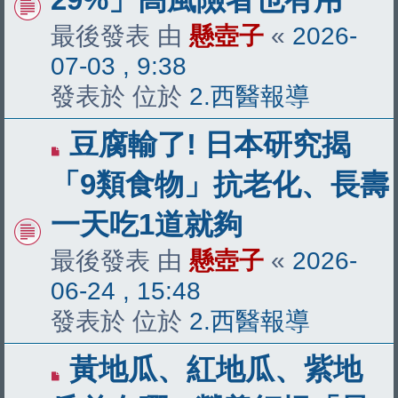
章
最後發表 由
懸壺子
«
2026-
07-03 , 9:38
發表於 位於
2.西醫報導
有
豆腐輸了! 日本研究揭
新
「9類食物」抗老化、長壽
文
一天吃1道就夠
章
最後發表 由
懸壺子
«
2026-
06-24 , 15:48
發表於 位於
2.西醫報導
有
黃地瓜、紅地瓜、紫地
新