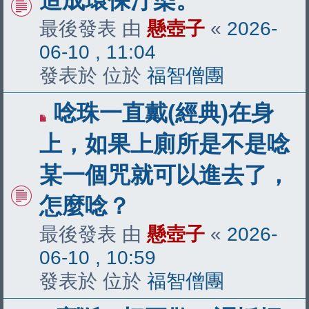
造成環保汙染。
章
最後發表 由
懸壺子
«
2026-
06-10 , 11:04
發表於 位於
福智僧團
有
唸珠一直戴(經典)在身
新
上，如果上廁所是不是唸
文
某一個咒就可以進去了，
章
怎麼唸？
最後發表 由
懸壺子
«
2026-
06-10 , 10:59
發表於 位於
福智僧團