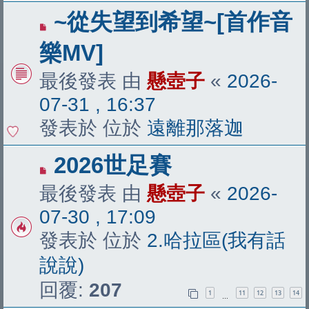
有
~從失望到希望~[首作音
新
樂MV]
文
最後發表 由
懸壺子
«
2026-
章
07-31 , 16:37
發表於 位於
遠離那落迦
有
2026世足賽
新
最後發表 由
懸壺子
«
2026-
文
07-30 , 17:09
章
發表於 位於
2.哈拉區(我有話
說說)
回覆:
207
1
11
12
13
14
…