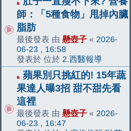
肚子一直瘦不下來? 營養
新
師：「5種食物」甩掉內臟
文
脂肪
章
最後發表 由
懸壺子
«
2026-
06-23 , 16:58
發表於 位於
2.西醫報導
有
蘋果別只挑紅的! 15年蔬
新
果達人曝3招 甜不甜先看
文
這裡
章
最後發表 由
懸壺子
«
2026-
06-23 , 16:47