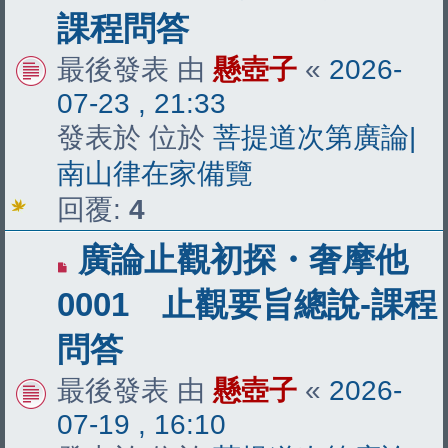
文
課程問答
章
最後發表 由
懸壺子
«
2026-
07-23 , 21:33
發表於 位於
菩提道次第廣論|
南山律在家備覽
回覆:
4
有
廣論止觀初探・奢摩他
新
0001 止觀要旨總說-課程
文
問答
章
最後發表 由
懸壺子
«
2026-
07-19 , 16:10