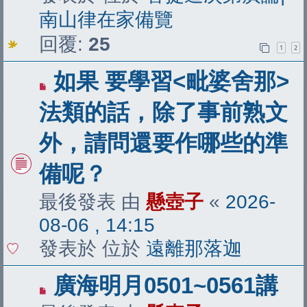
南山律在家備覽
回覆:
25
1
2
有
如果 要學習<毗婆舍那>
新
法類的話，除了事前熟文
文
外，請問還要作哪些的準
章
備呢？
最後發表 由
懸壺子
«
2026-
08-06 , 14:15
發表於 位於
遠離那落迦
有
廣海明月0501~0561講
新