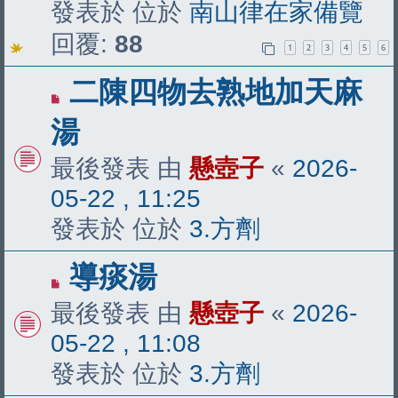
發表於 位於
南山律在家備覽
回覆:
88
1
2
3
4
5
6
有
二陳四物去熟地加天麻
新
湯
文
最後發表 由
懸壺子
«
2026-
章
05-22 , 11:25
發表於 位於
3.方劑
有
導痰湯
新
最後發表 由
懸壺子
«
2026-
文
05-22 , 11:08
章
發表於 位於
3.方劑