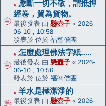
有
應斷一切不敬，謂抵押
新
經卷，貿為貨物。
文
最後發表 由
懸壺子
«
2026-
章
06-10 , 10:58
發表於 位於
福智僧團
有
怎麼處理佛法字紙.....
新
最後發表 由
懸壺子
«
2026-
文
06-10 , 10:56
章
發表於 位於
福智僧團
有
羊水是極潔淨的
新
最後發表 由
懸壺子
«
2026-