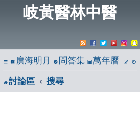
岐黃醫林中醫
廣海明月
問答集
萬年曆
討論區
搜尋