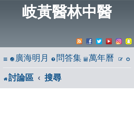
岐黃醫林中醫
廣海明月
問答集
萬年曆
討論區
搜尋