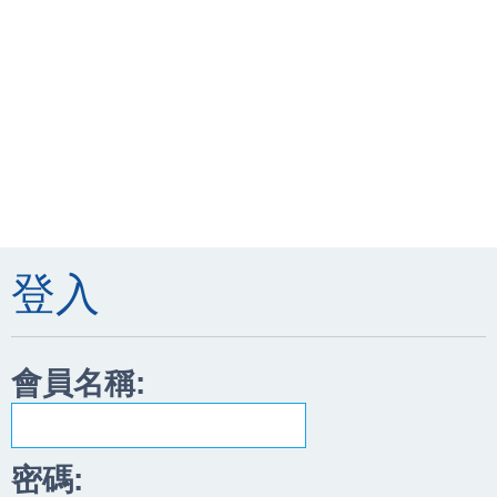
登入
會員名稱:
密碼: