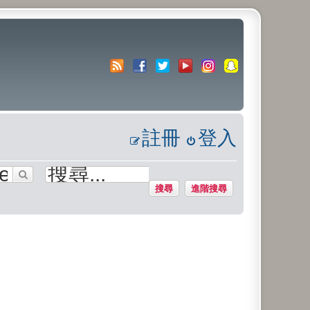
註冊
登入
搜尋
進階搜尋