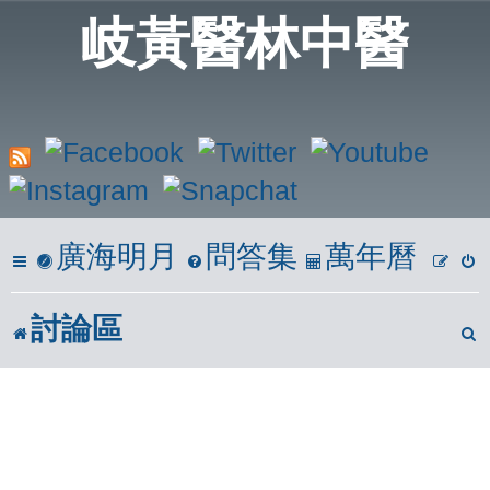
岐黃醫林中醫
廣海明月
問答集
萬年曆
討論區