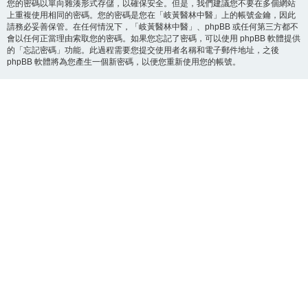
您的密碼以單向雜湊形式存儲，以確保安全。但是，我們建議您不要在多個網站
上重複使用相同的密碼。您的密碼是您在「岐黃醫林中醫」上的帳號金鑰，因此
請務必妥善保管。在任何情況下，「岐黃醫林中醫」、phpBB 或任何第三方都不
會以任何正當理由索取您的密碼。如果您忘記了密碼，可以使用 phpBB 軟體提供
的「忘記密碼」功能。此過程需要您提交使用者名稱和電子郵件地址，之後
phpBB 軟體將為您產生一個新密碼，以便您重新使用您的帳號。