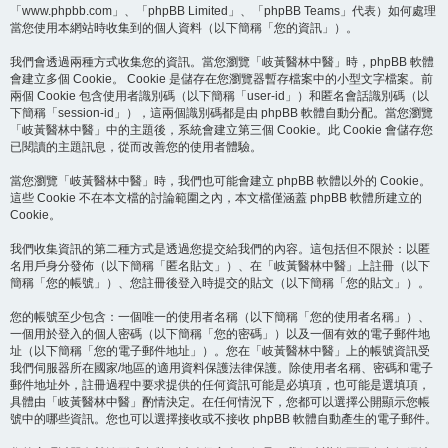
「www.phpbb.com」、「phpBB Limited」、「phpBB Teams」代表）如何處理
當您使用本網站時收集到的個人資料（以下簡稱「您的資訊」）。
我們會透過兩種方式收集您的資訊。當您瀏覽「岐黃醫林中醫」時，phpBB 軟體
會建立多個 Cookie。 Cookie 是儲存在您瀏覽器暫存檔案中的小型文字檔案。前
兩個 Cookie 包含使用者識別碼（以下簡稱「user-id」）和匿名會話識別碼（以
下簡稱「session-id」），這兩個識別碼都是由 phpBB 軟體自動分配。當您瀏覽
「岐黃醫林中醫」中的主題後，系統會建立第三個 Cookie。此 Cookie 會儲存您
已閱讀的主題訊息，從而改善您的使用者體驗。
當您瀏覽「岐黃醫林中醫」時，我們也可能會建立 phpBB 軟體以外的 Cookie。
這些 Cookie 不在本文檔的討論範圍之內，本文檔僅涵蓋 phpBB 軟體所建立的
Cookie。
我們收集資訊的第二種方式是透過您提交給我們的內容。這包括但不限於：以匿
名用戶身分發佈（以下簡稱「匿名貼文」）、在「岐黃醫林中醫」上註冊（以下
簡稱「您的帳號」）、您註冊後登入時提交的貼文（以下簡稱「您的貼文」）。
您的帳號至少包含：一個唯一的使用者名稱（以下簡稱「您的使用者名稱」）、
一個用於登入的個人密碼（以下簡稱「您的密碼」）以及一個有效的電子郵件地
址（以下簡稱「您的電子郵件地址」）。您在「岐黃醫林中醫」上的帳號資訊受
我們伺服器所在國家/地區的適用資料保護法律保護。除使用者名稱、密碼和電子
郵件地址外，註冊過程中要求提供的任何資訊可能是必填項，也可能是選填項，
具體由「岐黃醫林中醫」酌情決定。在任何情況下，您都可以選擇公開顯示您帳
號中的哪些資訊。您也可以選擇接收或不接收 phpBB 軟體自動產生的電子郵件。