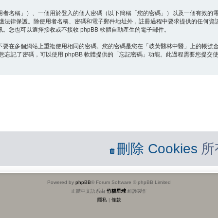
用者名稱」）、一個用於登入的個人密碼（以下簡稱「您的密碼」）以及一個有效的
保護法律保護。除使用者名稱、密碼和電子郵件地址外，註冊過程中要求提供的任何資
您也可以選擇接收或不接收 phpBB 軟體自動產生的電子郵件。
不要在多個網站上重複使用相同的密碼。您的密碼是您在「岐黃醫林中醫」上的帳號
您忘記了密碼，可以使用 phpBB 軟體提供的「忘記密碼」功能。此過程需要您提交使
刪除 Cookies
所
Powered by
phpBB
® Forum Software © phpBB Limited
正體中文語系由
竹貓星球
維護製作
隱私
|
條款