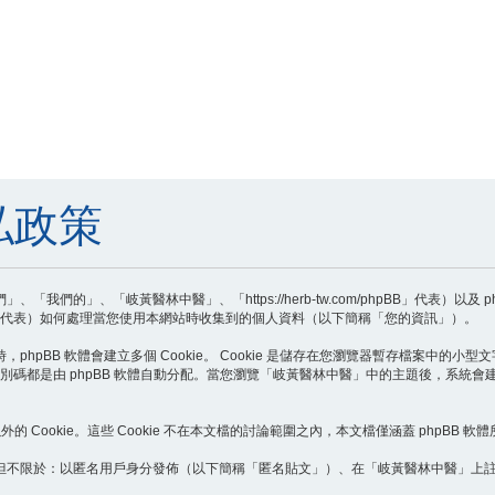
私政策
的」、「岐黃醫林中醫」、「https://herb-tw.com/phpBB」代表）以及 
pBB Teams」代表）如何處理當您使用本網站時收集到的個人資料（以下簡稱「您的資訊」）。
BB 軟體會建立多個 Cookie。 Cookie 是儲存在您瀏覽器暫存檔案中的小型文字檔
個識別碼都是由 phpBB 軟體自動分配。當您瀏覽「岐黃醫林中醫」中的主題後，系統會建立第
Cookie。這些 Cookie 不在本文檔的討論範圍之內，本文檔僅涵蓋 phpBB 軟體所
但不限於：以匿名用戶身分發佈（以下簡稱「匿名貼文」）、在「岐黃醫林中醫」上