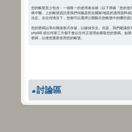
您的帳號至少包含：一個唯一的使用者名稱（以下簡稱「您的使
林中醫」上的帳號資訊受我們伺服器所在國家/地區的適用資料
決定。在任何情況下，您都可以選擇公開顯示您帳號中的哪些資訊。
您的密碼以單向雜湊形式存儲，以確保安全。但是，我們建議您
phpBB 或任何第三方都不會以任何正當理由索取您的密碼。如果
密碼，以便您重新使用您的帳號。
討論區