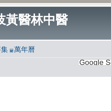
岐黃醫林中醫
答集
萬年曆