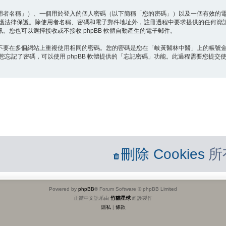
用者名稱」）、一個用於登入的個人密碼（以下簡稱「您的密碼」）以及一個有效的
保護法律保護。除使用者名稱、密碼和電子郵件地址外，註冊過程中要求提供的任何資
您也可以選擇接收或不接收 phpBB 軟體自動產生的電子郵件。
不要在多個網站上重複使用相同的密碼。您的密碼是您在「岐黃醫林中醫」上的帳號
您忘記了密碼，可以使用 phpBB 軟體提供的「忘記密碼」功能。此過程需要您提交使
刪除 Cookies
所
Powered by
phpBB
® Forum Software © phpBB Limited
正體中文語系由
竹貓星球
維護製作
隱私
|
條款