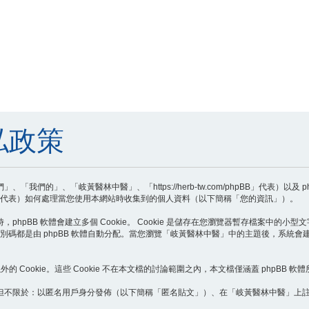
私政策
的」、「岐黃醫林中醫」、「https://herb-tw.com/phpBB」代表）以及 
pBB Teams」代表）如何處理當您使用本網站時收集到的個人資料（以下簡稱「您的資訊」）。
BB 軟體會建立多個 Cookie。 Cookie 是儲存在您瀏覽器暫存檔案中的小型文字檔
個識別碼都是由 phpBB 軟體自動分配。當您瀏覽「岐黃醫林中醫」中的主題後，系統會建立第
Cookie。這些 Cookie 不在本文檔的討論範圍之內，本文檔僅涵蓋 phpBB 軟體所
但不限於：以匿名用戶身分發佈（以下簡稱「匿名貼文」）、在「岐黃醫林中醫」上