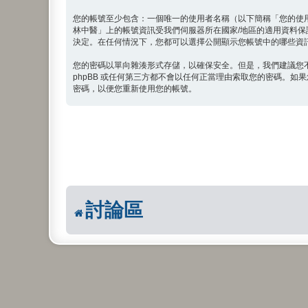
您的帳號至少包含：一個唯一的使用者名稱（以下簡稱「您的使
林中醫」上的帳號資訊受我們伺服器所在國家/地區的適用資料
決定。在任何情況下，您都可以選擇公開顯示您帳號中的哪些資訊。
您的密碼以單向雜湊形式存儲，以確保安全。但是，我們建議您
phpBB 或任何第三方都不會以任何正當理由索取您的密碼。如果
密碼，以便您重新使用您的帳號。
討論區