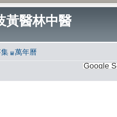
岐黃醫林中醫
答集
萬年曆