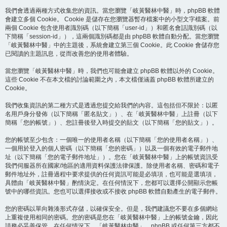
我們會透過兩種方式收集您的資訊。當您瀏覽「岐黃醫林中醫」時，phpBB 軟體
會建立多個 Cookie。 Cookie 是儲存在您瀏覽器暫存檔案中的小型文字檔案。前
兩個 Cookie 包含使用者識別碼（以下簡稱「user-id」）和匿名會話識別碼（以
下簡稱「session-id」），這兩個識別碼都是由 phpBB 軟體自動分配。當您瀏覽
「岐黃醫林中醫」中的主題後，系統會建立第三個 Cookie。此 Cookie 會儲存您
已閱讀的主題訊息，從而改善您的使用者體驗。
當您瀏覽「岐黃醫林中醫」時，我們也可能會建立 phpBB 軟體以外的 Cookie。
這些 Cookie 不在本文檔的討論範圍之內，本文檔僅涵蓋 phpBB 軟體所建立的
Cookie。
我們收集資訊的第二種方式是透過您提交給我們的內容。這包括但不限於：以匿
名用戶身分發佈（以下簡稱「匿名貼文」）、在「岐黃醫林中醫」上註冊（以下
簡稱「您的帳號」）、您註冊後登入時提交的貼文（以下簡稱「您的貼文」）。
您的帳號至少包含：一個唯一的使用者名稱（以下簡稱「您的使用者名稱」）、
一個用於登入的個人密碼（以下簡稱「您的密碼」）以及一個有效的電子郵件地
址（以下簡稱「您的電子郵件地址」）。您在「岐黃醫林中醫」上的帳號資訊受
我們伺服器所在國家/地區的適用資料保護法律保護。除使用者名稱、密碼和電子
郵件地址外，註冊過程中要求提供的任何資訊可能是必填項，也可能是選填項，
具體由「岐黃醫林中醫」酌情決定。在任何情況下，您都可以選擇公開顯示您帳
號中的哪些資訊。您也可以選擇接收或不接收 phpBB 軟體自動產生的電子郵件。
您的密碼以單向雜湊形式存儲，以確保安全。但是，我們建議您不要在多個網站
上重複使用相同的密碼。您的密碼是您在「岐黃醫林中醫」上的帳號金鑰，因此
請務必妥善保管。在任何情況下，「岐黃醫林中醫」、phpBB 或任何第三方都不