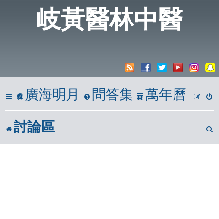
岐黃醫林中醫
廣海明月
問答集
萬年曆
討論區