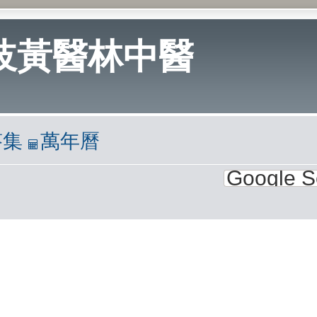
岐黃醫林中醫
答集
萬年曆