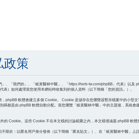
私政策
的」、「岐黃醫林中醫」、「https://herb-tw.com/phpBB」代表）以及 
pBB Teams」代表）如何處理當您使用本網站時收集到的個人資料（以下簡稱「您的資訊」）。
BB 軟體會建立多個 Cookie。 Cookie 是儲存在您瀏覽器暫存檔案中的小型文字檔
個識別碼都是由 phpBB 軟體自動分配。當您瀏覽「岐黃醫林中醫」中的主題後，系統會建立第
Cookie。這些 Cookie 不在本文檔的討論範圍之內，本文檔僅涵蓋 phpBB 軟體所
但不限於：以匿名用戶身分發佈（以下簡稱「匿名貼文」）、在「岐黃醫林中醫」上