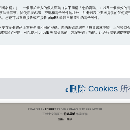
用者名稱」）、一個用於登入的個人密碼（以下簡稱「您的密碼」）以及一個有效的
保護法律保護。除使用者名稱、密碼和電子郵件地址外，註冊過程中要求提供的任何資
您也可以選擇接收或不接收 phpBB 軟體自動產生的電子郵件。
不要在多個網站上重複使用相同的密碼。您的密碼是您在「岐黃醫林中醫」上的帳號
您忘記了密碼，可以使用 phpBB 軟體提供的「忘記密碼」功能。此過程需要您提交使
刪除 Cookies
所
Powered by
phpBB
® Forum Software © phpBB Limited
正體中文語系由
竹貓星球
維護製作
隱私
|
條款