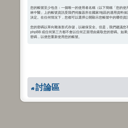
您的帳號至少包含：一個唯一的使用者名稱（以下簡稱「您的使
林中醫」上的帳號資訊受我們伺服器所在國家/地區的適用資料
決定。在任何情況下，您都可以選擇公開顯示您帳號中的哪些資訊。
您的密碼以單向雜湊形式存儲，以確保安全。但是，我們建議您
phpBB 或任何第三方都不會以任何正當理由索取您的密碼。如果
密碼，以便您重新使用您的帳號。
討論區