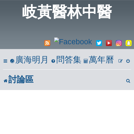
岐黃醫林中醫
廣海明月
問答集
萬年曆
討論區