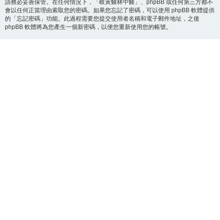
請務必妥善保管。在任何情況下，「岐黃醫林中醫」、phpBB 或任何第三方都不
會以任何正當理由索取您的密碼。如果您忘記了密碼，可以使用 phpBB 軟體提供
的「忘記密碼」功能。此過程需要您提交使用者名稱和電子郵件地址，之後
phpBB 軟體將為您產生一個新密碼，以便您重新使用您的帳號。