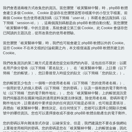
我們會透過兩種方式收集您的資訊。當您瀏覽「岐黃醫林中醫」時，phpBB 軟體
會建立多個 Cookie。 Cookie 是儲存在您瀏覽器暫存檔案中的小型文字檔案。前
兩個 Cookie 包含使用者識別碼（以下簡稱「user-id」）和匿名會話識別碼（以
下簡稱「session-id」），這兩個識別碼都是由 phpBB 軟體自動分配。當您瀏覽
「岐黃醫林中醫」中的主題後，系統會建立第三個 Cookie。此 Cookie 會儲存您
已閱讀的主題訊息，從而改善您的使用者體驗。
當您瀏覽「岐黃醫林中醫」時，我們也可能會建立 phpBB 軟體以外的 Cookie。
這些 Cookie 不在本文檔的討論範圍之內，本文檔僅涵蓋 phpBB 軟體所建立的
Cookie。
我們收集資訊的第二種方式是透過您提交給我們的內容。這包括但不限於：以匿
名用戶身分發佈（以下簡稱「匿名貼文」）、在「岐黃醫林中醫」上註冊（以下
簡稱「您的帳號」）、您註冊後登入時提交的貼文（以下簡稱「您的貼文」）。
您的帳號至少包含：一個唯一的使用者名稱（以下簡稱「您的使用者名稱」）、
一個用於登入的個人密碼（以下簡稱「您的密碼」）以及一個有效的電子郵件地
址（以下簡稱「您的電子郵件地址」）。您在「岐黃醫林中醫」上的帳號資訊受
我們伺服器所在國家/地區的適用資料保護法律保護。除使用者名稱、密碼和電子
郵件地址外，註冊過程中要求提供的任何資訊可能是必填項，也可能是選填項，
具體由「岐黃醫林中醫」酌情決定。在任何情況下，您都可以選擇公開顯示您帳
號中的哪些資訊。您也可以選擇接收或不接收 phpBB 軟體自動產生的電子郵件。
您的密碼以單向雜湊形式存儲，以確保安全。但是，我們建議您不要在多個網站
上重複使用相同的密碼。您的密碼是您在「岐黃醫林中醫」上的帳號金鑰，因此