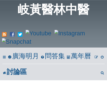
岐黃醫林中醫
廣海明月
問答集
萬年曆
討論區