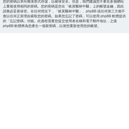
您的密碼以單向雜湊形式存儲，以確保安全。但是，我們建議您不要在多個網站
上重複使用相同的密碼。您的密碼是您在「岐黃醫林中醫」上的帳號金鑰，因此
請務必妥善保管。在任何情況下，「岐黃醫林中醫」、phpBB 或任何第三方都不
會以任何正當理由索取您的密碼。如果您忘記了密碼，可以使用 phpBB 軟體提供
的「忘記密碼」功能。此過程需要您提交使用者名稱和電子郵件地址，之後
phpBB 軟體將為您產生一個新密碼，以便您重新使用您的帳號。