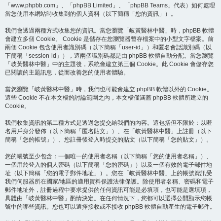
「www.phpbb.com」、「phpBB Limited」、「phpBB Teams」代表）如何處理
當您使用本網站時收集到的個人資料（以下簡稱「您的資訊」）。
我們會透過兩種方式收集您的資訊。當您瀏覽「岐黃醫林中醫」時，phpBB 軟體
會建立多個 Cookie。 Cookie 是儲存在您瀏覽器暫存檔案中的小型文字檔案。前
兩個 Cookie 包含使用者識別碼（以下簡稱「user-id」）和匿名會話識別碼（以
下簡稱「session-id」），這兩個識別碼都是由 phpBB 軟體自動分配。當您瀏覽
「岐黃醫林中醫」中的主題後，系統會建立第三個 Cookie。此 Cookie 會儲存您
已閱讀的主題訊息，從而改善您的使用者體驗。
當您瀏覽「岐黃醫林中醫」時，我們也可能會建立 phpBB 軟體以外的 Cookie。
這些 Cookie 不在本文檔的討論範圍之內，本文檔僅涵蓋 phpBB 軟體所建立的
Cookie。
我們收集資訊的第二種方式是透過您提交給我們的內容。這包括但不限於：以匿
名用戶身分發佈（以下簡稱「匿名貼文」）、在「岐黃醫林中醫」上註冊（以下
簡稱「您的帳號」）、您註冊後登入時提交的貼文（以下簡稱「您的貼文」）。
您的帳號至少包含：一個唯一的使用者名稱（以下簡稱「您的使用者名稱」）、
一個用於登入的個人密碼（以下簡稱「您的密碼」）以及一個有效的電子郵件地
址（以下簡稱「您的電子郵件地址」）。您在「岐黃醫林中醫」上的帳號資訊受
我們伺服器所在國家/地區的適用資料保護法律保護。除使用者名稱、密碼和電子
郵件地址外，註冊過程中要求提供的任何資訊可能是必填項，也可能是選填項，
具體由「岐黃醫林中醫」酌情決定。在任何情況下，您都可以選擇公開顯示您帳
號中的哪些資訊。您也可以選擇接收或不接收 phpBB 軟體自動產生的電子郵件。