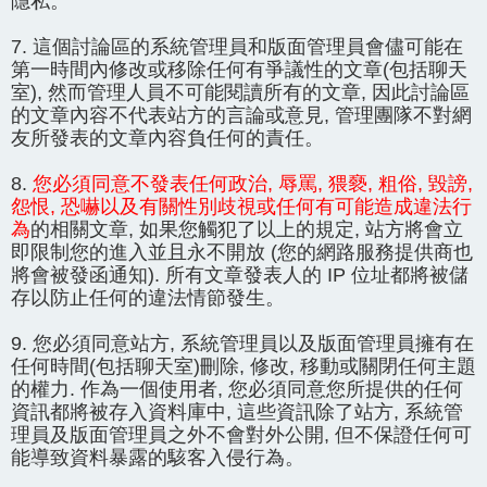
隱私。
7. 這個討論區的系統管理員和版面管理員會儘可能在
第一時間內修改或移除任何有爭議性的文章(包括聊天
室), 然而管理人員不可能閱讀所有的文章, 因此討論區
的文章內容不代表站方的言論或意見, 管理團隊不對網
友所發表的文章內容負任何的責任。
8.
您必須同意不發表任何政治, 辱罵, 猥褻, 粗俗, 毀謗,
怨恨, 恐嚇以及有關性別歧視或任何有可能造成違法行
為
的相關文章, 如果您觸犯了以上的規定, 站方將會立
即限制您的進入並且永不開放 (您的網路服務提供商也
將會被發函通知). 所有文章發表人的 IP 位址都將被儲
存以防止任何的違法情節發生。
9. 您必須同意站方, 系統管理員以及版面管理員擁有在
任何時間(包括聊天室)刪除, 修改, 移動或關閉任何主題
的權力. 作為一個使用者, 您必須同意您所提供的任何
資訊都將被存入資料庫中, 這些資訊除了站方, 系統管
理員及版面管理員之外不會對外公開, 但不保證任何可
能導致資料暴露的駭客入侵行為。