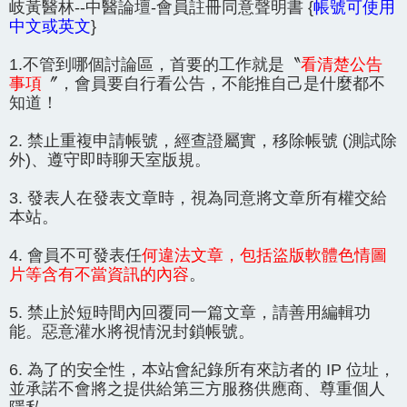
岐黃醫林--中醫論壇-會員註冊同意聲明書 {
帳號可使用
中文或英文
}
1.不管到哪個討論區，首要的工作就是〝
看清楚公告
事項
〞，會員要自行看公告，不能推自己是什麼都不
知道！
2. 禁止重複申請帳號，經查證屬實，移除帳號 (測試除
外)、遵守即時聊天室版規。
3. 發表人在發表文章時，視為同意將文章所有權交給
本站。
4. 會員不可發表任
何違法文章，包括盜版軟體色情圖
片等含有不當資訊的內容
。
5. 禁止於短時間內回覆同一篇文章，請善用編輯功
能。惡意灌水將視情況封鎖帳號。
6. 為了的安全性，本站會紀錄所有來訪者的 IP 位址，
並承諾不會將之提供給第三方服務供應商、尊重個人