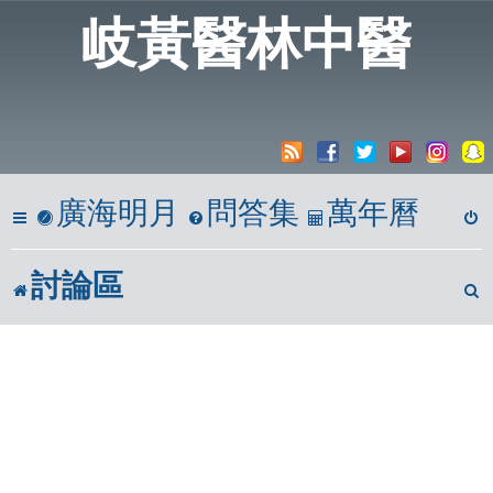
岐黃醫林中醫
廣海明月
問答集
萬年曆
討論區