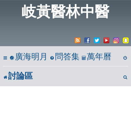
岐黃醫林中醫
廣海明月
問答集
萬年曆
討論區