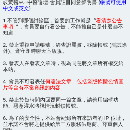
岐黃醫林--中醫論壇-會員註冊同意聲明書 {
帳號可使用
中文或英文
}
1.不管到哪個討論區，首要的工作就是〝
看清楚公告
事項
〞，會員要自行看公告，不能推自己是什麼都不
知道！
2. 禁止重複申請帳號，經查證屬實，移除帳號 (測試除
外)、遵守即時聊天室版規。
3. 發表人在發表文章時，視為同意將文章所有權交給
本站。
4. 會員不可發表任
何違法文章，包括盜版軟體色情圖
片等含有不當資訊的內容
。
5. 禁止於短時間內回覆同一篇文章，請善用編輯功
能。惡意灌水將視情況封鎖帳號。
6. 為了的安全性，本站會紀錄所有來訪者的 IP 位址，
並承諾不會將之提供給第三方服務供應商、尊重個人