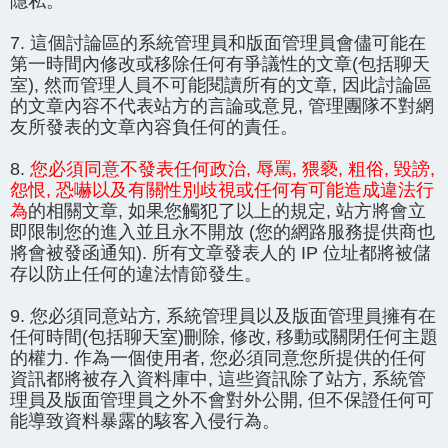
隱私。
7. 這個討論區的系統管理員和版面管理員會儘可能在
第一時間內修改或移除任何有爭議性的文章(包括聊天
室), 然而管理人員不可能閱讀所有的文章, 因此討論區
的文章內容不代表站方的言論或意見, 管理團隊不對網
友所發表的文章內容負任何的責任。
8.
您必須同意不發表任何政治, 辱罵, 猥褻, 粗俗, 毀謗,
怨恨, 恐嚇以及有關性別歧視或任何有可能造成違法行
為
的相關文章, 如果您觸犯了以上的規定, 站方將會立
即限制您的進入並且永不開放 (您的網路服務提供商也
將會被發函通知). 所有文章發表人的 IP 位址都將被儲
存以防止任何的違法情節發生。
9. 您必須同意站方, 系統管理員以及版面管理員擁有在
任何時間(包括聊天室)刪除, 修改, 移動或關閉任何主題
的權力. 作為一個使用者, 您必須同意您所提供的任何
資訊都將被存入資料庫中, 這些資訊除了站方, 系統管
理員及版面管理員之外不會對外公開, 但不保證任何可
能導致資料暴露的駭客入侵行為。