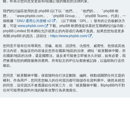
醫」即表示您同意受更新和/或修訂後的條款的法律約束。
我們的討論區使用的是 phpBB (以下以「他們」、「他們的」、「phpBB 軟
體」、「www.phpbb.com」、「phpBB Group」、「phpBB Teams」代表)，一
個根據「
GNU 通用公共授權 v2
」（以下簡稱「GPL」）發布的公告板解決方
案，可從
www.phpbb.com
下載。phpBB 軟體僅提供基於互聯網的討論功能；
phpBB Limited 對本網站允許或禁止的內容或行為概不負責。如果您想知道更多
有關 phpBB 的資訊，請前往：
https://www.phpbb.com/
。
您同意不發布任何辱罵性、淫穢、粗俗、誹謗性、仇恨性、威脅性、色情或其他
非法內容，無論這些內容違反您所在國家/地區的法律、網站「岐黃醫林中醫」所
在國家/地區的法律，還是國際法。違反者可能會立即被永久封鎖，如有必要，我
們會通知您的網路服務供應商。所有貼文的IP位址都會被記錄，以協助執行這些
條款。
您同意「岐黃醫林中醫」保留隨時自行決定刪除、編輯、移動或關閉任何主題的
權利。作為用戶，您同意您輸入的任何資訊都可能儲存在資料庫中。雖然未經您
的同意，這些資訊不會透露給任何第三方，但「岐黃醫林中醫」和phpBB均不對
任何可能導致資料外洩的駭客攻擊行為承擔責任。