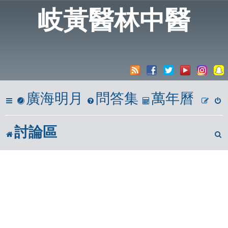
岐黃醫林中醫
廣海明月
問答集
萬年曆
討論區