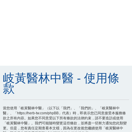
岐黃醫林中醫 - 使用條
款
當您使用「岐黃醫林中醫」（以下以「我們」、「我們的」、「岐黃醫林中
醫」、「https://herb-tw.com/phpBB」代表）時，即表示您已同意接受本服務條
款之所有內容。如果您不同意受以下所有條款的法律約束，請不要造訪或使用
「岐黃醫林中醫」。我們可能隨時變更這些條款，並將盡一切努力通知您此類變
更。但是，您有責任定期查看本文檔，因為在更改後您繼續使用「岐黃醫林中