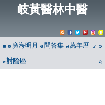
岐黃醫林中醫
廣海明月
問答集
萬年曆
討論區