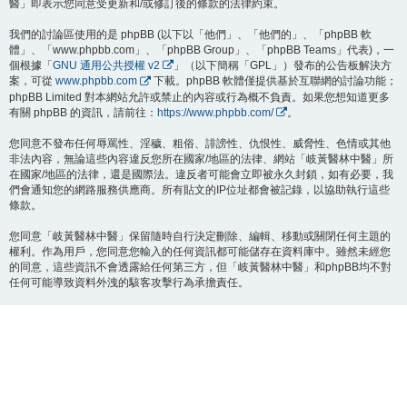
醫」即表示您同意受更新和/或修訂後的條款的法律約束。
我們的討論區使用的是 phpBB (以下以「他們」、「他們的」、「phpBB 軟
體」、「www.phpbb.com」、「phpBB Group」、「phpBB Teams」代表)，一
個根據「
GNU 通用公共授權 v2
」（以下簡稱「GPL」）發布的公告板解決方
案，可從
www.phpbb.com
下載。phpBB 軟體僅提供基於互聯網的討論功能；
phpBB Limited 對本網站允許或禁止的內容或行為概不負責。如果您想知道更多
有關 phpBB 的資訊，請前往：
https://www.phpbb.com/
。
您同意不發布任何辱罵性、淫穢、粗俗、誹謗性、仇恨性、威脅性、色情或其他
非法內容，無論這些內容違反您所在國家/地區的法律、網站「岐黃醫林中醫」所
在國家/地區的法律，還是國際法。違反者可能會立即被永久封鎖，如有必要，我
們會通知您的網路服務供應商。所有貼文的IP位址都會被記錄，以協助執行這些
條款。
您同意「岐黃醫林中醫」保留隨時自行決定刪除、編輯、移動或關閉任何主題的
權利。作為用戶，您同意您輸入的任何資訊都可能儲存在資料庫中。雖然未經您
的同意，這些資訊不會透露給任何第三方，但「岐黃醫林中醫」和phpBB均不對
任何可能導致資料外洩的駭客攻擊行為承擔責任。