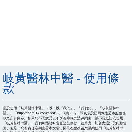
岐黃醫林中醫 - 使用條
款
當您使用「岐黃醫林中醫」（以下以「我們」、「我們的」、「岐黃醫林中
醫」、「https://herb-tw.com/phpBB」代表）時，即表示您已同意接受本服務條
款之所有內容。如果您不同意受以下所有條款的法律約束，請不要造訪或使用
「岐黃醫林中醫」。我們可能隨時變更這些條款，並將盡一切努力通知您此類變
更。但是，您有責任定期查看本文檔，因為在更改後您繼續使用「岐黃醫林中