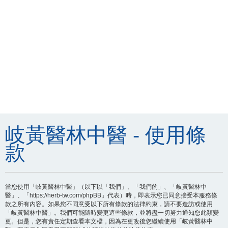
岐黃醫林中醫 - 使用條
款
當您使用「岐黃醫林中醫」（以下以「我們」、「我們的」、「岐黃醫林中
醫」、「https://herb-tw.com/phpBB」代表）時，即表示您已同意接受本服務條
款之所有內容。如果您不同意受以下所有條款的法律約束，請不要造訪或使用
「岐黃醫林中醫」。我們可能隨時變更這些條款，並將盡一切努力通知您此類變
更。但是，您有責任定期查看本文檔，因為在更改後您繼續使用「岐黃醫林中