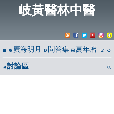
岐黃醫林中醫
廣海明月
問答集
萬年曆
討論區