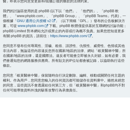
醫」即表示您同意受更新和/或修訂後的條款的法律約束。
我們的討論區使用的是 phpBB (以下以「他們」、「他們的」、「phpBB 軟
體」、「www.phpbb.com」、「phpBB Group」、「phpBB Teams」代表)，一
個根據「
GNU 通用公共授權 v2
」（以下簡稱「GPL」）發布的公告板解決方
案，可從
www.phpbb.com
下載。phpBB 軟體僅提供基於互聯網的討論功能；
phpBB Limited 對本網站允許或禁止的內容或行為概不負責。如果您想知道更多
有關 phpBB 的資訊，請前往：
https://www.phpbb.com/
。
您同意不發布任何辱罵性、淫穢、粗俗、誹謗性、仇恨性、威脅性、色情或其他
非法內容，無論這些內容違反您所在國家/地區的法律、網站「岐黃醫林中醫」所
在國家/地區的法律，還是國際法。違反者可能會立即被永久封鎖，如有必要，我
們會通知您的網路服務供應商。所有貼文的IP位址都會被記錄，以協助執行這些
條款。
您同意「岐黃醫林中醫」保留隨時自行決定刪除、編輯、移動或關閉任何主題的
權利。作為用戶，您同意您輸入的任何資訊都可能儲存在資料庫中。雖然未經您
的同意，這些資訊不會透露給任何第三方，但「岐黃醫林中醫」和phpBB均不對
任何可能導致資料外洩的駭客攻擊行為承擔責任。