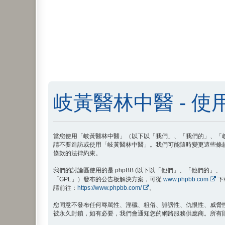
岐黃醫林中醫 - 使
當您使用「岐黃醫林中醫」（以下以「我們」、「我們的」、「岐黃醫林
請不要造訪或使用「岐黃醫林中醫」。我們可能隨時變更這些條
條款的法律約束。
我們的討論區使用的是 phpBB (以下以「他們」、「他們的」、「phpB
「GPL」）發布的公告板解決方案，可從
www.phpbb.com
下
請前往：
https://www.phpbb.com/
。
您同意不發布任何辱罵性、淫穢、粗俗、誹謗性、仇恨性、威脅
被永久封鎖，如有必要，我們會通知您的網路服務供應商。所有貼