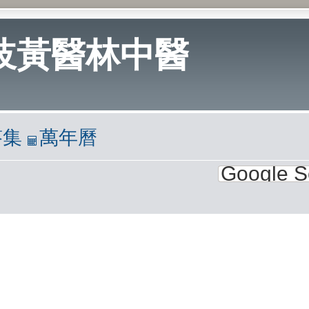
岐黃醫林中醫
答集
萬年曆