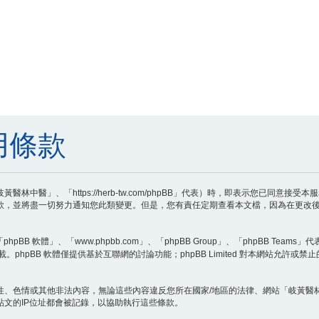
用條款
中醫」、「https://herb-tw.com/phpBB」代表）時，即表示您已同意
款，並將盡一切努力通知您此類變更。但是，您有責任定期查看本文檔，因為在更改後
B 軟體」、「www.phpbb.com」、「phpBB Group」、「phpBB Teams」
載。phpBB 軟體僅提供基於互聯網的討論功能；phpBB Limited 對本網站允許或
性、色情或其他非法內容，無論這些內容違反您所在國家/地區的法律、網站「岐黃醫
文的IP位址都會被記錄，以協助執行這些條款。