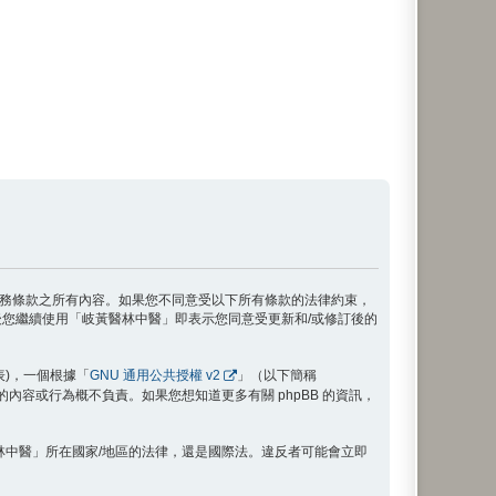
接受本服務條款之所有內容。如果您不同意受以下所有條款的法律約束，
您繼續使用「岐黃醫林中醫」即表示您同意受更新和/或修訂後的
代表)，一個根據「
GNU 通用公共授權 v2
」（以下簡稱
禁止的內容或行為概不負責。如果您想知道更多有關 phpBB 的資訊，
林中醫」所在國家/地區的法律，還是國際法。違反者可能會立即