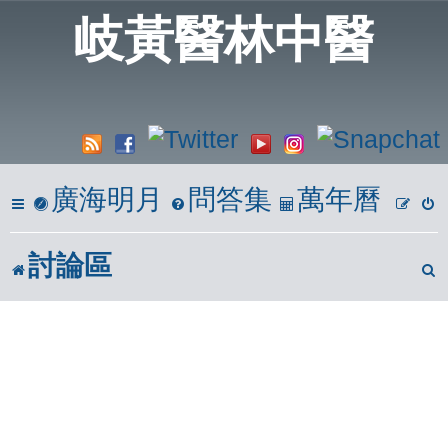
岐黃醫林中醫
廣海明月
問答集
萬年曆
討論區