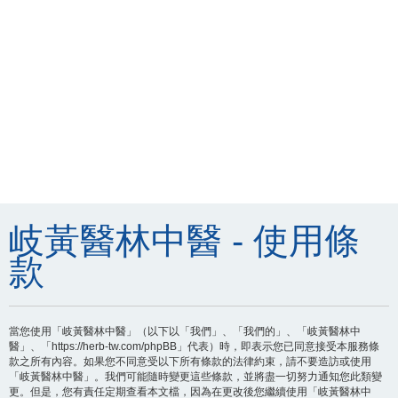
岐黃醫林中醫 - 使用條
款
當您使用「岐黃醫林中醫」（以下以「我們」、「我們的」、「岐黃醫林中
醫」、「https://herb-tw.com/phpBB」代表）時，即表示您已同意接受本服務條
款之所有內容。如果您不同意受以下所有條款的法律約束，請不要造訪或使用
「岐黃醫林中醫」。我們可能隨時變更這些條款，並將盡一切努力通知您此類變
更。但是，您有責任定期查看本文檔，因為在更改後您繼續使用「岐黃醫林中