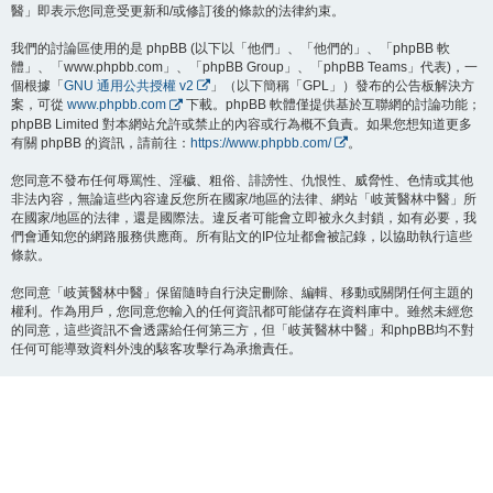
醫」即表示您同意受更新和/或修訂後的條款的法律約束。
我們的討論區使用的是 phpBB (以下以「他們」、「他們的」、「phpBB 軟
體」、「www.phpbb.com」、「phpBB Group」、「phpBB Teams」代表)，一
個根據「
GNU 通用公共授權 v2
」（以下簡稱「GPL」）發布的公告板解決方
案，可從
www.phpbb.com
下載。phpBB 軟體僅提供基於互聯網的討論功能；
phpBB Limited 對本網站允許或禁止的內容或行為概不負責。如果您想知道更多
有關 phpBB 的資訊，請前往：
https://www.phpbb.com/
。
您同意不發布任何辱罵性、淫穢、粗俗、誹謗性、仇恨性、威脅性、色情或其他
非法內容，無論這些內容違反您所在國家/地區的法律、網站「岐黃醫林中醫」所
在國家/地區的法律，還是國際法。違反者可能會立即被永久封鎖，如有必要，我
們會通知您的網路服務供應商。所有貼文的IP位址都會被記錄，以協助執行這些
條款。
您同意「岐黃醫林中醫」保留隨時自行決定刪除、編輯、移動或關閉任何主題的
權利。作為用戶，您同意您輸入的任何資訊都可能儲存在資料庫中。雖然未經您
的同意，這些資訊不會透露給任何第三方，但「岐黃醫林中醫」和phpBB均不對
任何可能導致資料外洩的駭客攻擊行為承擔責任。