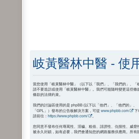
岐黃醫林中醫 - 使
當您使用「岐黃醫林中醫」（以下以「我們」、「我們的」、「岐黃醫林
請不要造訪或使用「岐黃醫林中醫」。我們可能隨時變更這些條
條款的法律約束。
我們的討論區使用的是 phpBB (以下以「他們」、「他們的」、「phpB
「GPL」）發布的公告板解決方案，可從
www.phpbb.com
下
請前往：
https://www.phpbb.com/
。
您同意不發布任何辱罵性、淫穢、粗俗、誹謗性、仇恨性、威脅
被永久封鎖，如有必要，我們會通知您的網路服務供應商。所有貼