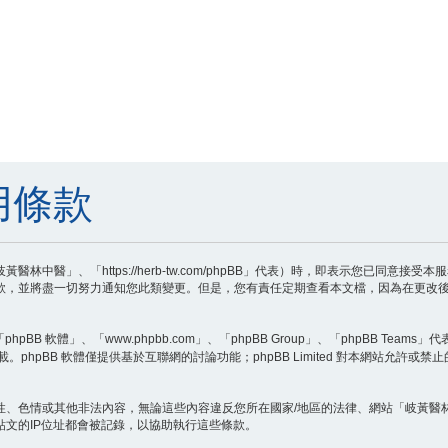
用條款
中醫」、「https://herb-tw.com/phpBB」代表）時，即表示您已同意
款，並將盡一切努力通知您此類變更。但是，您有責任定期查看本文檔，因為在更改後
B 軟體」、「www.phpbb.com」、「phpBB Group」、「phpBB Teams」
載。phpBB 軟體僅提供基於互聯網的討論功能；phpBB Limited 對本網站允許或
性、色情或其他非法內容，無論這些內容違反您所在國家/地區的法律、網站「岐黃醫
文的IP位址都會被記錄，以協助執行這些條款。