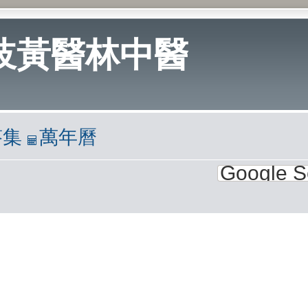
岐黃醫林中醫
答集
萬年曆