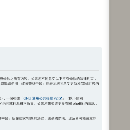
接受本服務條款之所有內容。如果您不同意受以下所有條款的法律約束，
您繼續使用「岐黃醫林中醫」即表示您同意受更新和/或修訂後的
代表)，一個根據「
GNU 通用公共授權 v2
」（以下簡稱
禁止的內容或行為概不負責。如果您想知道更多有關 phpBB 的資訊，
林中醫」所在國家/地區的法律，還是國際法。違反者可能會立即