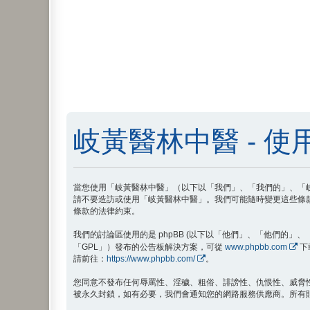
岐黃醫林中醫 - 使
當您使用「岐黃醫林中醫」（以下以「我們」、「我們的」、「岐黃醫林
請不要造訪或使用「岐黃醫林中醫」。我們可能隨時變更這些條
條款的法律約束。
我們的討論區使用的是 phpBB (以下以「他們」、「他們的」、「phpB
「GPL」）發布的公告板解決方案，可從
www.phpbb.com
下
請前往：
https://www.phpbb.com/
。
您同意不發布任何辱罵性、淫穢、粗俗、誹謗性、仇恨性、威脅
被永久封鎖，如有必要，我們會通知您的網路服務供應商。所有貼