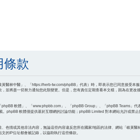
用條款
中醫」、「https://herb-tw.com/phpBB」代表）時，即表示您已同意
款，並將盡一切努力通知您此類變更。但是，您有責任定期查看本文檔，因為在更改後
B 軟體」、「www.phpbb.com」、「phpBB Group」、「phpBB Teams」
載。phpBB 軟體僅提供基於互聯網的討論功能；phpBB Limited 對本網站允許或
性、色情或其他非法內容，無論這些內容違反您所在國家/地區的法律、網站「岐黃醫
文的IP位址都會被記錄，以協助執行這些條款。