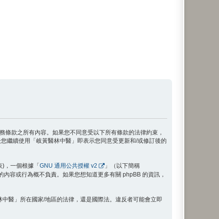
接受本服務條款之所有內容。如果您不同意受以下所有條款的法律約束，
您繼續使用「岐黃醫林中醫」即表示您同意受更新和/或修訂後的
代表)，一個根據「
GNU 通用公共授權 v2
」（以下簡稱
禁止的內容或行為概不負責。如果您想知道更多有關 phpBB 的資訊，
林中醫」所在國家/地區的法律，還是國際法。違反者可能會立即