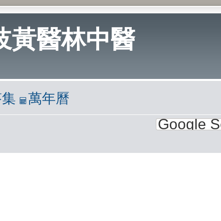
岐黃醫林中醫
答集
萬年曆