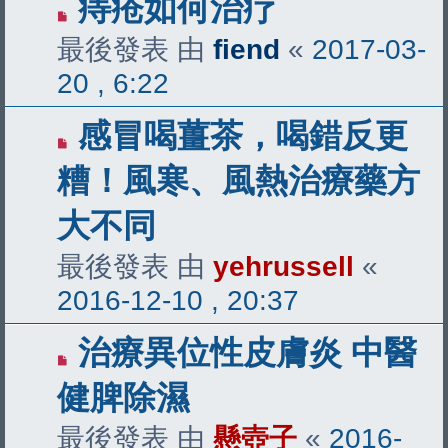
痔疮如何治疗
最後發表 由
fiend
«
2017-03-
20 , 6:22
感冒喝薑茶，喝錯反更
糟！風寒、風熱治療藥方
大不同
最後發表 由
yehrussell
«
2016-12-10 , 20:37
治療異位性皮膚炎 中醫
健脾除濕
最後發表 由
懸壺子
«
2016-