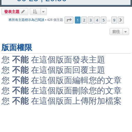
發表主題
第
1
頁 (共
9
頁)
1
2
3
4
5
9
下
將所有主題標示為已閱讀
• 428 個主題
…
前往
版面權限
您
不能
在這個版面發表主題
您
不能
在這個版面回覆主題
您
不能
在這個版面編輯您的文章
您
不能
在這個版面刪除您的文章
您
不能
在這個版面上傳附加檔案