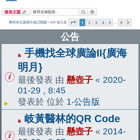
搜尋
進階搜尋
發表主題
第
1
頁 (共
9
頁)
1
2
3
4
5
9
下
將所有主題標示為已閱讀
• 428 個主題
…
公告
手機找全球廣論II{廣海
明月}
最後發表 由
懸壺子
«
2020-
01-29 , 8:45
發表於 位於
1‧公告版
岐黃醫林的QR Code
最後發表 由
懸壺子
«
2014-