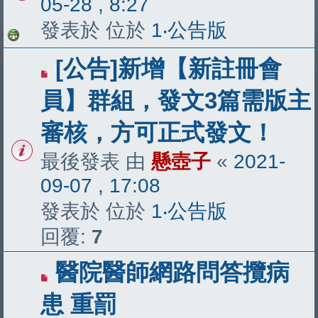
05-28 , 8:27
發表於 位於
1‧公告版
[公告]新增【新註冊會
員】群組，發文3篇需版主
審核，方可正式發文！
最後發表 由
懸壺子
«
2021-
09-07 , 17:08
發表於 位於
1‧公告版
回覆:
7
醫院醫師網路問答攬病
患 重罰