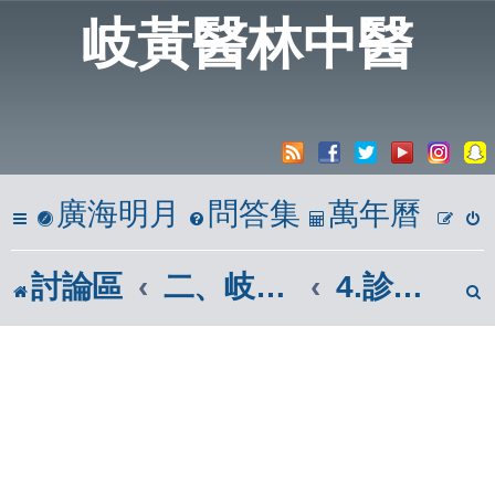
岐黃醫林中醫
廣海明月
問答集
萬年曆
討論區
二、岐黃懸壺居
4.診斷、醫理、病理