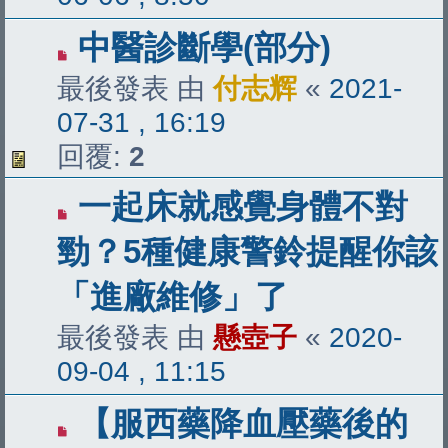
中醫診斷學(部分)
最後發表 由
付志辉
«
2021-
07-31 , 16:19
回覆:
2
一起床就感覺身體不對
勁？5種健康警鈴提醒你該
「進廠維修」了
最後發表 由
懸壺子
«
2020-
09-04 , 11:15
【服西藥降血壓藥後的