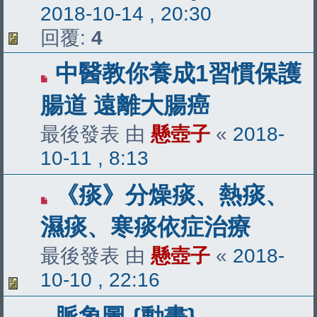
2018-10-14 , 20:30
回覆:
4
中醫教你養成1習慣保護
腸道 遠離大腸癌
最後發表 由
懸壺子
«
2018-
10-11 , 8:13
《痰》分燥痰、熱痰、
濕痰、寒痰依症治療
最後發表 由
懸壺子
«
2018-
10-10 , 22:16
脈象圖 {動畫}