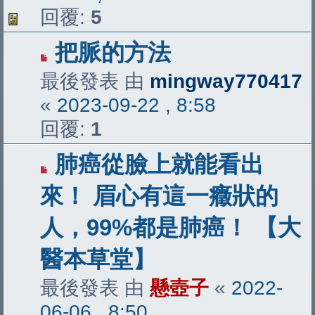
回覆:
5
把脈的方法
最後發表 由
mingway770417
«
2023-09-22 , 8:58
回覆:
1
肺癌從臉上就能看出
來！ 眉心有這一癥狀的
人，99%都是肺癌！ 【大
醫本草堂】
最後發表 由
懸壺子
«
2022-
06-06 , 8:50