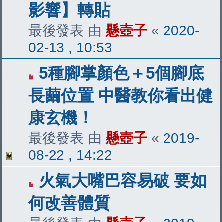
影響】轉貼
最後發表 由
懸壺子
«
2020-
02-13 , 10:53
5種腳掌顏色＋5個腳底
長繭位置 中醫教你看出健
康玄機！
最後發表 由
懸壺子
«
2019-
08-22 , 14:22
火氣大嘴巴容易破 要如
何改善體質