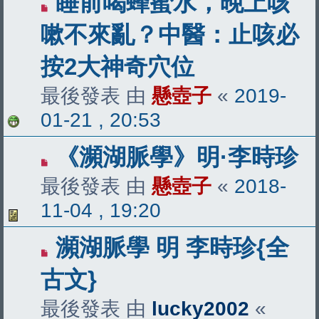
睡前喝蜂蜜水，晚上咳
嗽不來亂？中醫：止咳必
按2大神奇穴位
最後發表 由
懸壺子
«
2019-
01-21 , 20:53
《瀕湖脈學》明·李時珍
最後發表 由
懸壺子
«
2018-
11-04 , 19:20
瀕湖脈學 明 李時珍{全
古文}
最後發表 由
lucky2002
«