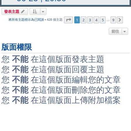
發表主題
第
1
頁 (共
9
頁)
1
2
3
4
5
9
下
將所有主題標示為已閱讀
• 428 個主題
…
前往
版面權限
您
不能
在這個版面發表主題
您
不能
在這個版面回覆主題
您
不能
在這個版面編輯您的文章
您
不能
在這個版面刪除您的文章
您
不能
在這個版面上傳附加檔案