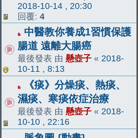
2018-10-14 , 20:30
回覆:
4
中醫教你養成1習慣保護
腸道 遠離大腸癌
最後發表 由
懸壺子
«
2018-
10-11 , 8:13
《痰》分燥痰、熱痰、
濕痰、寒痰依症治療
最後發表 由
懸壺子
«
2018-
10-10 , 22:16
脈象圖 {動畫}