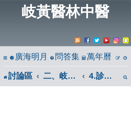
岐黃醫林中醫
廣海明月
問答集
萬年曆
討論區
二、岐黃懸壺居
4.診斷、醫理、病理