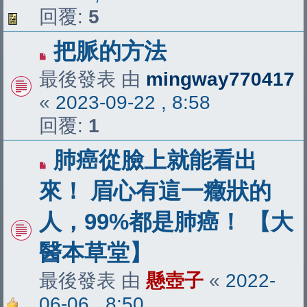
回覆:
5
把脈的方法
最後發表 由
mingway770417
«
2023-09-22 , 8:58
回覆:
1
肺癌從臉上就能看出
來！ 眉心有這一癥狀的
人，99%都是肺癌！ 【大
醫本草堂】
最後發表 由
懸壺子
«
2022-
06-06 , 8:50