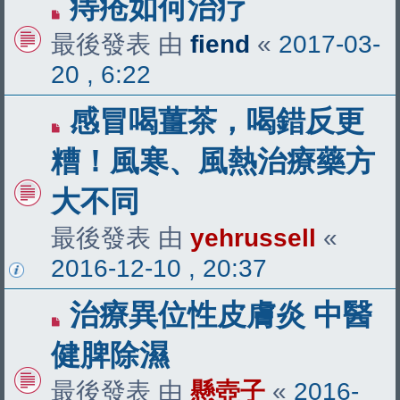
痔疮如何治疗
最後發表 由
fiend
«
2017-03-
20 , 6:22
感冒喝薑茶，喝錯反更
糟！風寒、風熱治療藥方
大不同
最後發表 由
yehrussell
«
2016-12-10 , 20:37
治療異位性皮膚炎 中醫
健脾除濕
最後發表 由
懸壺子
«
2016-