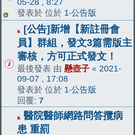
05-28 , 8:27
發表於 位於
1‧公告版
[公告]新增【新註冊會
員】群組，發文3篇需版主
審核，方可正式發文！
最後發表 由
懸壺子
«
2021-
09-07 , 17:08
發表於 位於
1‧公告版
回覆:
7
醫院醫師網路問答攬病
患 重罰