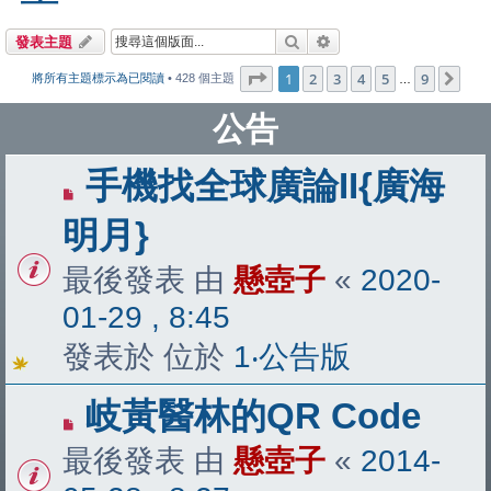
搜尋
進階搜尋
發表主題
第
1
頁 (共
9
頁)
1
2
3
4
5
9
下
將所有主題標示為已閱讀
• 428 個主題
…
公告
手機找全球廣論II{廣海
明月}
最後發表 由
懸壺子
«
2020-
01-29 , 8:45
發表於 位於
1‧公告版
岐黃醫林的QR Code
最後發表 由
懸壺子
«
2014-