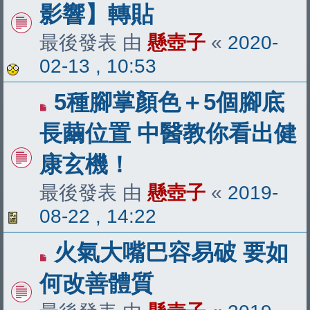
影響】轉貼
最後發表 由
懸壺子
«
2020-
02-13 , 10:53
5種腳掌顏色＋5個腳底
長繭位置 中醫教你看出健
康玄機！
最後發表 由
懸壺子
«
2019-
08-22 , 14:22
火氣大嘴巴容易破 要如
何改善體質