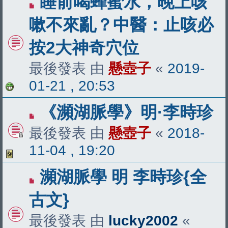
睡前喝蜂蜜水，晚上咳
嗽不來亂？中醫：止咳必
按2大神奇穴位
最後發表 由
懸壺子
«
2019-
01-21 , 20:53
《瀕湖脈學》明·李時珍
最後發表 由
懸壺子
«
2018-
11-04 , 19:20
瀕湖脈學 明 李時珍{全
古文}
最後發表 由
lucky2002
«