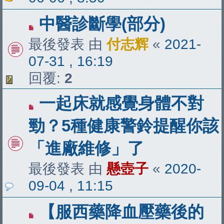
中醫診斷學(部分)
最後發表 由
付志辉
«
2021-
07-31 , 16:19
回覆:
2
一起床就感覺身體不對
勁？5種健康警鈴提醒你該
「進廠維修」了
最後發表 由
懸壺子
«
2020-
09-04 , 11:15
【服西藥降血壓藥後的