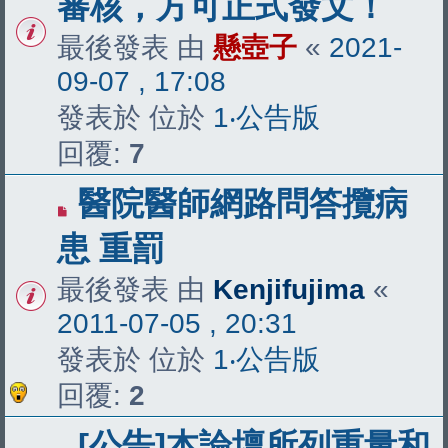
審核，方可正式發文！
最後發表 由
懸壺子
«
2021-
09-07 , 17:08
發表於 位於
1‧公告版
回覆:
7
醫院醫師網路問答攬病
患 重罰
最後發表 由
Kenjifujima
«
2011-07-05 , 20:31
發表於 位於
1‧公告版
回覆:
2
[公告]本論壇所列重量和