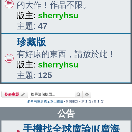
的大作！作品不限。
版主:
sherryhsu
主題:
47
珍藏版
有好康的東西，請放於此！
版主:
sherryhsu
主題:
125
搜尋
進階搜尋
發表主題
將所有主題標示為已閱讀
• 0 個主題 • 第
1
頁 (共
1
頁)
公告
手機找全球廣論II{廣海