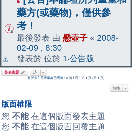
藥方(或藥物)，僅供參
考！
最後發表 由
懸壺子
«
2008-
02-09 , 8:30
發表於 位於
1‧公告版
發表主題
將所有主題標示為已閱讀
• 0 個主題 • 第
1
頁 (共
1
頁)
前往
版面權限
您
不能
在這個版面發表主題
您
不能
在這個版面回覆主題