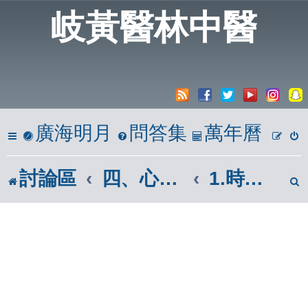
岐黃醫林中醫
廣海明月
問答集
萬年曆
討論區
四、心築情巢
1.時光倒流