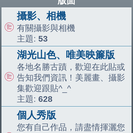
版面
攝影、相機
有關攝影與相機
主題:
53
湖光山色、唯美映簾版
各地名勝古蹟，歡迎在此貼或
告知我們資訊！美麗畫、攝影
集歡迎跟貼^_^
主題:
628
個人秀版
您有自己作品，請盡情揮灑您