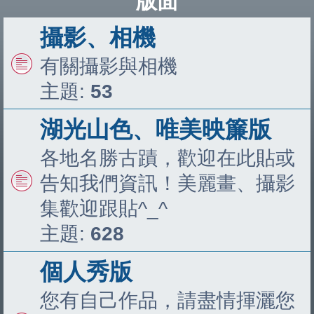
版面
攝影、相機
有關攝影與相機
主題:
53
湖光山色、唯美映簾版
各地名勝古蹟，歡迎在此貼或
告知我們資訊！美麗畫、攝影
集歡迎跟貼^_^
主題:
628
個人秀版
您有自己作品，請盡情揮灑您