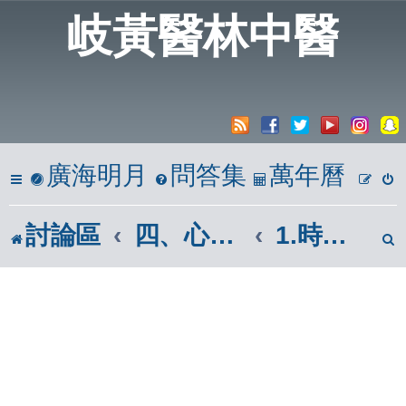
岐黃醫林中醫
廣海明月
問答集
萬年曆
討論區
四、心築情巢
1.時光倒流