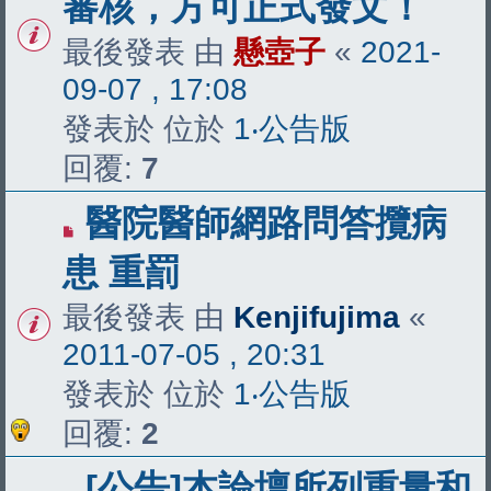
審核，方可正式發文！
最後發表 由
懸壺子
«
2021-
09-07 , 17:08
發表於 位於
1‧公告版
回覆:
7
醫院醫師網路問答攬病
患 重罰
最後發表 由
Kenjifujima
«
2011-07-05 , 20:31
發表於 位於
1‧公告版
回覆:
2
[公告]本論壇所列重量和