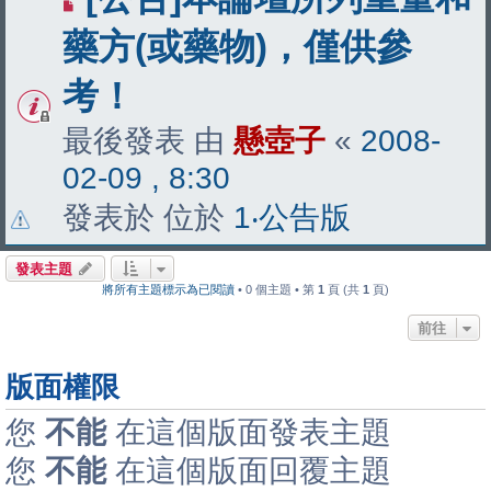
藥方(或藥物)，僅供參
考！
最後發表 由
懸壺子
«
2008-
02-09 , 8:30
發表於 位於
1‧公告版
發表主題
將所有主題標示為已閱讀
• 0 個主題 • 第
1
頁 (共
1
頁)
前往
版面權限
您
不能
在這個版面發表主題
您
不能
在這個版面回覆主題