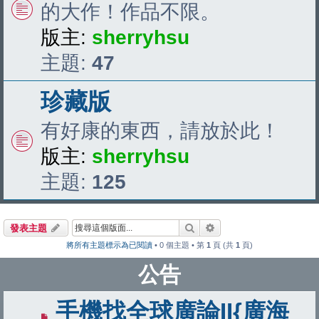
的大作！作品不限。
版主:
sherryhsu
主題:
47
珍藏版
有好康的東西，請放於此！
版主:
sherryhsu
主題:
125
搜尋
進階搜尋
發表主題
將所有主題標示為已閱讀
• 0 個主題 • 第
1
頁 (共
1
頁)
公告
手機找全球廣論II{廣海