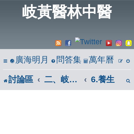
岐黃醫林中醫
廣海明月
問答集
萬年曆
討論區
二、岐黃懸壺居
6.養生