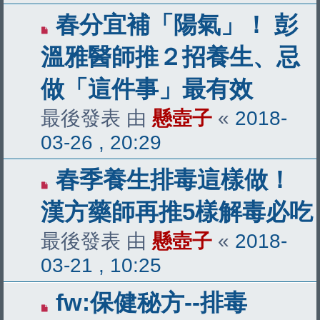
春分宜補「陽氣」！ 彭
溫雅醫師推２招養生、忌
做「這件事」最有效
最後發表 由
懸壺子
«
2018-
03-26 , 20:29
春季養生排毒這樣做！
漢方藥師再推5樣解毒必吃
最後發表 由
懸壺子
«
2018-
03-21 , 10:25
fw:保健秘方--排毒