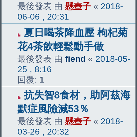
最後發表 由
懸壺子
«
2018-
06-06 , 20:31
夏日喝茶降血壓 枸杞菊
花4茶飲輕鬆動手做
最後發表 由
fiend
«
2018-05-
25 , 8:16
回覆:
1
抗失智8食材，助阿茲海
默症風險減53％
最後發表 由
懸壺子
«
2018-
03-26 , 20:32