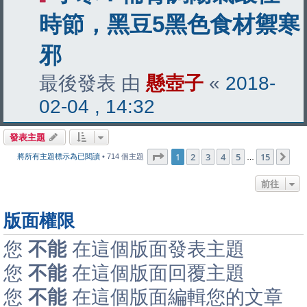
時節，黑豆5黑色食材禦寒
邪
最後發表 由
懸壺子
«
2018-
02-04 , 14:32
發表主題
第
1
頁 (共
15
頁)
1
2
3
4
5
15
下
將所有主題標示為已閱讀
• 714 個主題
…
前往
版面權限
您
不能
在這個版面發表主題
您
不能
在這個版面回覆主題
您
不能
在這個版面編輯您的文章