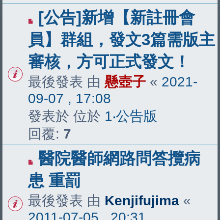
[公告]新增【新註冊會
員】群組，發文3篇需版主
審核，方可正式發文！
最後發表 由
懸壺子
«
2021-
09-07 , 17:08
發表於 位於
1‧公告版
回覆:
7
醫院醫師網路問答攬病
患 重罰
最後發表 由
Kenjifujima
«
2011-07-05 , 20:31