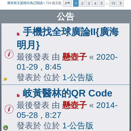
第
1
頁 (共
15
頁)
1
2
3
4
5
15
下
將所有主題標示為已閱讀
• 714 個主題
…
公告
手機找全球廣論II{廣海
明月}
最後發表 由
懸壺子
«
2020-
01-29 , 8:45
發表於 位於
1‧公告版
岐黃醫林的QR Code
最後發表 由
懸壺子
«
2014-
05-28 , 8:27
發表於 位於
1‧公告版