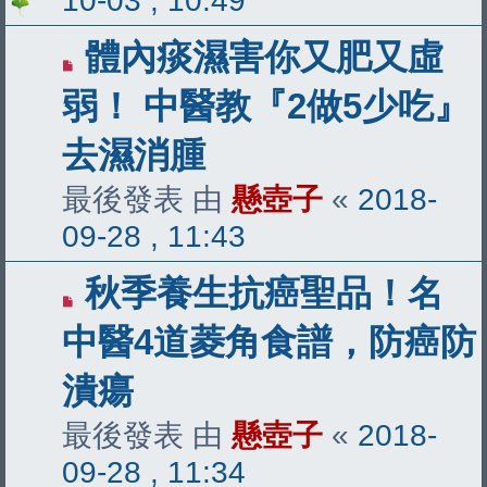
10-03 , 10:49
體內痰濕害你又肥又虛
弱！ 中醫教『2做5少吃』
去濕消腫
最後發表 由
懸壺子
«
2018-
09-28 , 11:43
秋季養生抗癌聖品！名
中醫4道菱角食譜，防癌防
潰瘍
最後發表 由
懸壺子
«
2018-
09-28 , 11:34