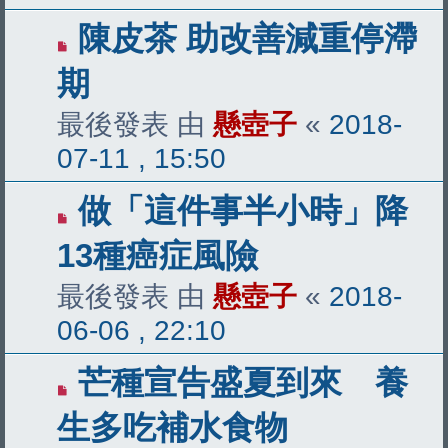
陳皮茶 助改善減重停滯
期
最後發表 由
懸壺子
«
2018-
07-11 , 15:50
做「這件事半小時」降
13種癌症風險
最後發表 由
懸壺子
«
2018-
06-06 , 22:10
芒種宣告盛夏到來 養
生多吃補水食物