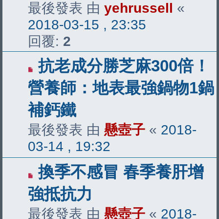
最後發表 由
yehrussell
«
2018-03-15 , 23:35
回覆:
2
抗老成分勝芝麻300倍！
營養師：地表最強鍋物1鍋
補鈣鐵
最後發表 由
懸壺子
«
2018-
03-14 , 19:32
換季不感冒 春季養肝增
強抵抗力
最後發表 由
懸壺子
«
2018-